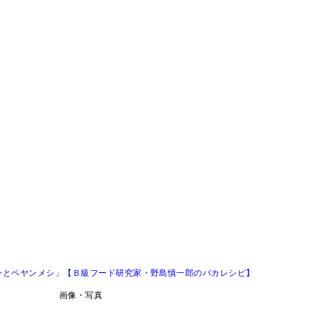
ンとペヤンメシ」【Ｂ級フード研究家・野島慎一郎のバカレシピ】
画像・写真