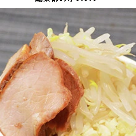
はペヤングの容器に移し、熱湯を少しずつ加えながら混ぜると
米、カレールウ、具を取り出し、素材ごとに分ける。具は細か
ソースの袋を取り出したら、（１）とペヤングそれぞれに熱湯
シのルウをよくかき混ぜて溶かし、麺をすべて入れれば「カレ