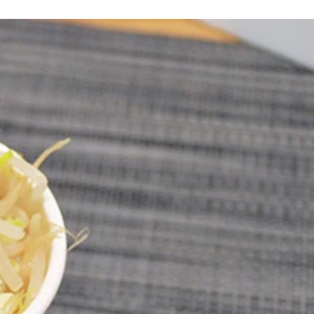
柔らかく戻る。ソースとスパイス、ふりかけを混ぜれば「ペヤ
いものもあるので注意。その後、カレールウと具をカレーメシ
を注ぐ。（１）は通常の半量～２／３ほどでＯＫ。ペヤングは
ーメン」の完成。麺を少しずつカレーに浸すつけ麺スタイルで