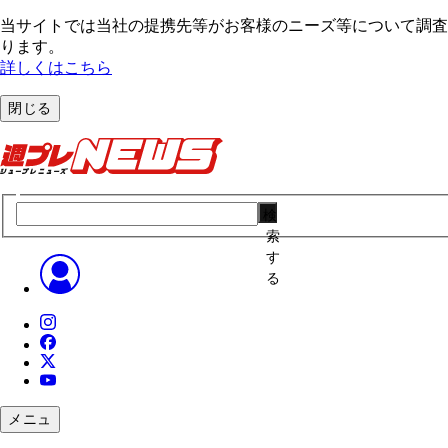
当サイトでは当社の提携先等がお客様のニーズ等について調査・
ります。
詳しくはこちら
閉じる
検
索
す
る
メニュ