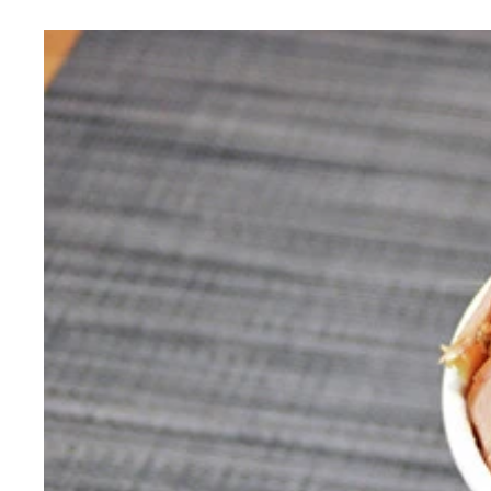
（４）メシ！ カレーメシの米とペヤングのかやく
（１）分ける！ 日清カレーメシを開封し、中から
（２）注ぐ！ 続いてペヤングも開封してかやくと
（３）入れる！ ペヤングの麺が戻ったらカレーメ
（５）完成！「カレーメンとペヤンメシ」
シ」の完成だ！
ップに戻そう
待ったら湯切りをしよう
てもよし！