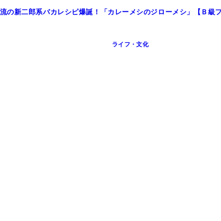
流の新二郎系バカレシピ爆誕！「カレーメシのジローメシ」【Ｂ級
ライフ・文化