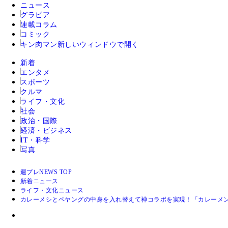
ニュース
グラビア
連載コラム
コミック
キン肉マン
新しいウィンドウで開く
新着
エンタメ
スポーツ
クルマ
ライフ・文化
社会
政治・国際
経済・ビジネス
IT・科学
写真
週プレNEWS TOP
新着ニュース
ライフ・文化ニュース
カレーメシとペヤングの中身を入れ替えて神コラボを実現！「カレーメ