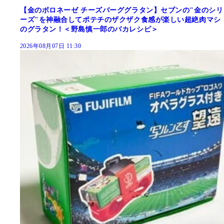
【金のボロネーゼ チーズバーググラタン】セブンの"金のシリ
ーズ"を神融合してポテチのザクザク食感が楽しい超絶肉マシ
のグラタン！＜野島慎一郎のバカレシピ＞
2026年08月07日 11:30