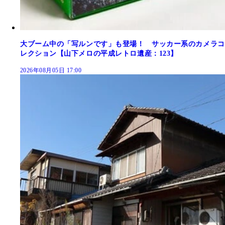
大ブーム中の「写ルンです」も登場！ サッカー系のカメラコ
レクション【山下メロの平成レトロ遺産：123】
2026年08月05日 17:00