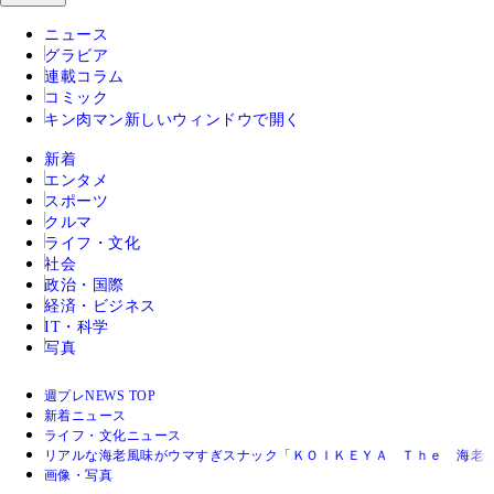
ニュース
グラビア
連載コラム
コミック
キン肉マン
新しいウィンドウで開く
新着
エンタメ
スポーツ
クルマ
ライフ・文化
社会
政治・国際
経済・ビジネス
IT・科学
写真
週プレNEWS TOP
新着ニュース
ライフ・文化ニュース
リアルな海老風味がウマすぎスナック「ＫＯＩＫＥＹＡ Ｔｈｅ 海老
画像・写真