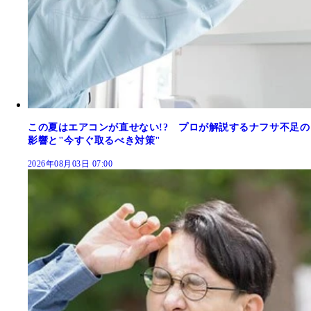
この夏はエアコンが直せない!? プロが解説するナフサ不足の
影響と"今すぐ取るべき対策"
2026年08月03日 07:00