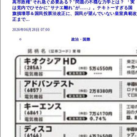
高市政権"それ急ぐ必要ある？"問題の不穏な力学とは？ 「実
は党内でひそかに"サナエ離れ"が......」。テキトーすぎる国
旗損壊罪＆国民投票法改正に、国民が望んでいない皇室典範改
正まで...
2026年06月28日 07:00
政治・国際