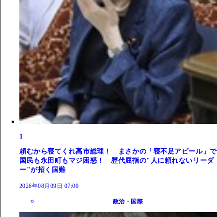
1
頼むから寝てくれ高市総理！ まさかの「寝不足アピール」で
国民も永田町もマジ困惑！ 歴代屈指の"人に頼れないリーダ
ー"が招く国難
2026年08月09日 07:00
政治・国際