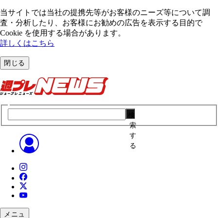
当サイトでは当社の提携先等がお客様のニーズ等について調
査・分析したり、お客様にお勧めの広告を表⽰する⽬的で
Cookie を使⽤する場合があります。
詳しくはこちら
閉じる
検
索
す
る
メニュ