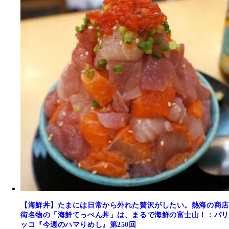
【海鮮丼】たまには日常から外れた贅沢がしたい。熱海の商店
街名物の「海鮮てっぺん丼」は、まるで海鮮の富士山！：パリ
ッコ『今週のハマりめし』第250回