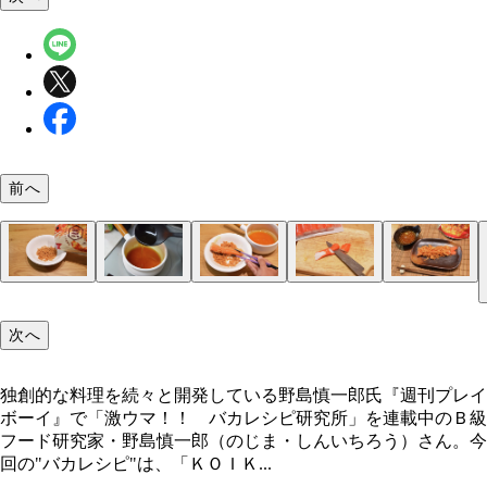
前へ
（１）砕く！ 「ＫＯＩＫＥＹＡ Ｔｈｅ 海老」
（２）とろみ！ めんつゆを希釈して鍋に入れて加
（３）つける！ カニカマスティックを（１）の食
（４）しっぽ！ 普通サイズのカニカマを薄くスラ
（５）完成！「Ｔｈｅ 偽装海老天」
を軽く開け、空気が通る状態にしてから豪快に握り
し、温まったら火を止めて水溶き片栗粉を入れて再
入れ、粉々になったスナックをまぶして全体にたっ
し、しっぽを作ると見た目がよりリアルに。お湯で
次へ
てスナックを粉砕する。粉々にできたら浅めの食器
熱。全体にとろみがついたら再度火を止めカニカマ
と付着させる。海老天の衣のようになったら盛りつ
しためんつゆと大根おろしで天つゆを作り、つけて
し、砕ききれてない部分をさらに潰す
ィックをどっぷりとディップする
に移そう
れば味も完全に海老天だ！
独創的な料理を続々と開発している野島慎一郎氏『週刊プレイ
ボーイ』で「激ウマ！！ バカレシピ研究所」を連載中のＢ級
独創的な料理を続々と開発している野島慎一郎氏
フード研究家・野島慎一郎（のじま・しんいちろう）さん。今
回の"バカレシピ"は、「ＫＯＩＫ...