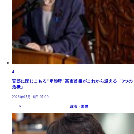
4
官邸に閉じこもる"卑弥呼"高市首相がこれから迎える「3つの
危機」
2026年05月16日 07:00
政治・国際