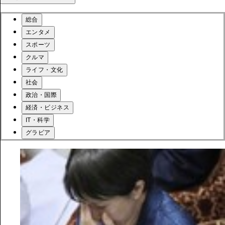
総合
エンタメ
スポーツ
クルマ
ライフ・文化
社会
政治・国際
経済・ビジネス
IT・科学
グラビア