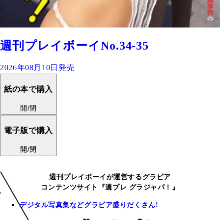
週刊プレイボーイNo.34-35
2026年08月10日発売
紙の本で購入
開/閉
電子版で購入
開/閉
週刊プレイボーイが運営するグラビア
コンテンツサイト『週プレ グラジャパ！』
デジタル写真集などグラビア盛りだくさん!