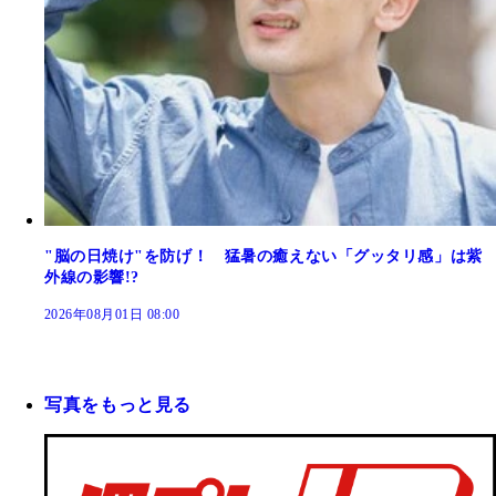
"脳の日焼け"を防げ！ 猛暑の癒えない「グッタリ感」は紫
外線の影響!?
2026年08月01日 08:00
写真をもっと見る