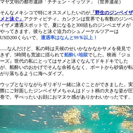
マヤ文明の都市遺跡「チチェン・イッツァ」（世界遺産）
そんなメキシコで特にオススメしたいのが
「野生のジンベイザ
メと泳ぐ」
アクティビティ。カンクンは世界でも有数のジンベ
イザメ遭遇スポットで、夏になると300頭ものジンベエザメが
やってきます。彼らと泳ぐ迫力のシュノーケルツアーは
USD200くらいで、
遭遇率はなんと99％
以上！
......なんだけど、私の時は天候のせいかなかなかサメを発見で
きず、5時間も荒波に揺られて
船酔い地獄
でした。映画『ジョ
ーズ』世代の私にとってはサメと泳ぐなんてドキドキでした
が、船酔いのおかげでそんな余裕もなく、ボートから砂袋が転
がり落ちるように海へダイブ。
ウップとなりながらギリギリ一緒に泳ぐことができました。実
際にご対面したジンベイザメちゃんはドット柄の大きな姿が圧
巻で、平べったいお顔におマヌケ感がありかわいかったです。