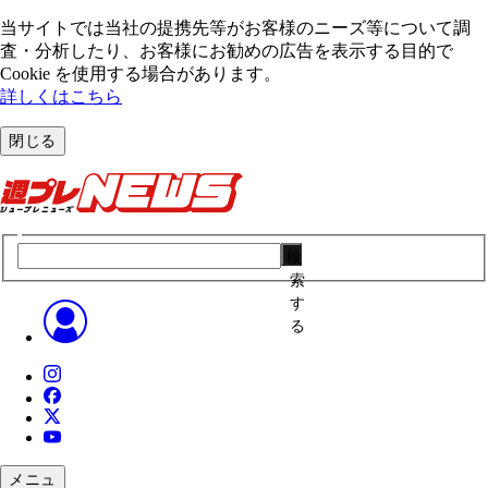
当サイトでは当社の提携先等がお客様のニーズ等について調
査・分析したり、お客様にお勧めの広告を表⽰する⽬的で
Cookie を使⽤する場合があります。
詳しくはこちら
閉じる
検
索
す
る
メニュ