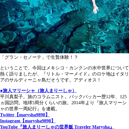
「グラン・セノーテ」で生贄体験！？
ということで、今回はメキシコ・カンクンの水中世界について
熱く語りましたが、『リトル・マーメイド』のロケ地はイタリ
アのサルディーニャ島だそうです。アディオス！
●旅人マリーシャ（旅人まりーしゃ）
平川真梨子。旅のコラムニスト。バックパッカー歴12年、125
ヵ国訪問。地球5周分くらいの旅。2014年より『旅人マリーシ
ャの世界一周紀行』を連載。
Twitter【marysha9898】
Instagram【marysha9898】
YouTube『旅人まりーしゃの世界飯 Traveler Marysha』