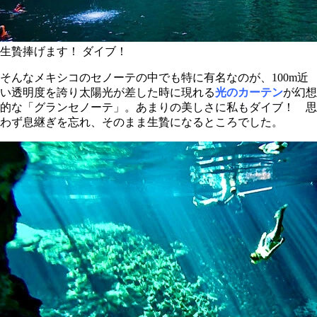
生贄捧げます！ ダイブ！
そんなメキシコのセノーテの中でも特に有名なのが、100m近
い透明度を誇り太陽光が差した時に現れる
光のカーテン
が幻想
的な「グランセノーテ」。あまりの美しさに私もダイブ！ 思
わず息継ぎを忘れ、そのまま生贄になるところでした。