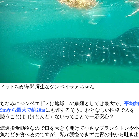
ドット柄が草間彌生なジンベイザメちゃん
ちなみにジンベエザメは地球上の魚類としては最大で、
平均
約
9mから最大で約20m
にも達するそう。おとなしい性格で人を
襲うことは（ほとんど）ないってことで一応安心？
濾過摂食動物なので口を大きく開けて小さなプランクトンや小
魚などを食べるのですが、私が我慢できずに胃の中から吐き出