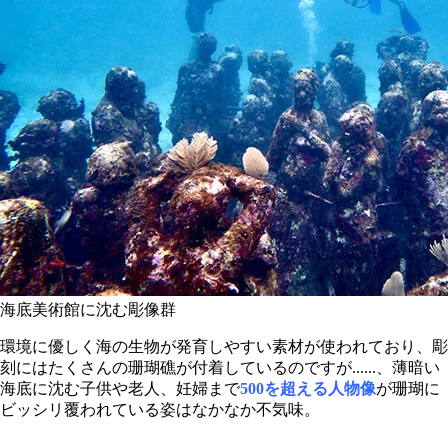
海底美術館に沈む彫像群
環境に優しく海の生物が発育しやすい素材が使われており、彫
刻にはたくさんの珊瑚礁が付着しているのですが......、薄暗い
海底に沈む子供や老人、妊婦まで
500を超える人物像
が珊瑚に
ビッシリ覆われている姿はなかなか不気味。