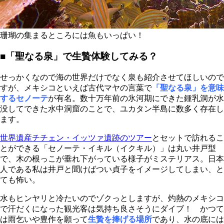
珊瑚の集まるところには魚もいっぱい！
■「聖なる泉」で生贄体験してみる？
せっかくなので海の世界だけでなく泉も紹介させてほしいので
すが、メキシコといえば古代マヤの言葉で
「聖なる泉」を意味
する
セノーテ
が有名。数十万年前の氷河期にできた鍾乳洞が水
没してできた水中洞窟のことで、ユカタン半島に数多く存在し
ます。
世界遺産チチェン・イッツァ遺跡のツアー
とセットで訪れるこ
とができる「セノーテ・イキル（イクキル）」は丸い井戸型
で、木の根っこが垂れ下がっている様子がミステリアス。日本
人である私は井戸と聞けばつい貞子をイメージしてしまい、と
ても怖い。
水もヒンヤリと冷たいのでゾクっとしますが、灼熱のメキシコ
で汗だくになった観光客は気持ち良さそうにダイブ！ かつて
は雨乞いや豊作を願って
生贄を捧げる場所
であり、水の底には