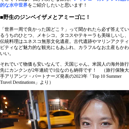
的な水中世界
を
ご紹介したいと思います！
■野生のジンベイザメとアミーゴに！
「世界一周で良かった国どこ？」って聞かれたら必ず答えてい
るうちのひとつ、メキシコ。タコスやテキーラも美味しいし、
伝統料理はユネスコ無形文化遺産。古代遺跡やマリンアクティ
ビティなど魅力的な観光にもあふれ、カラフルなお土産もかわ
いい。
それでいて物価も安いなんて、天国じゃん。米国人の海外旅行
先にカンクンが2年連続で1位なのも納得です！ （旅行保険大
手アリアンツ・パートナーズ発表の2023年「Top 10 Summer
Travel Destinations」より）