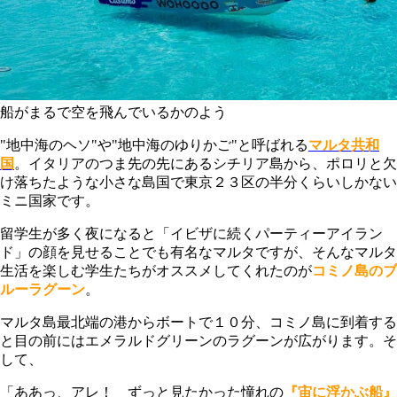
船がまるで空を飛んでいるかのよう
"地中海のヘソ"や"地中海のゆりかご"と呼ばれる
マルタ共和
国
。イタリアのつま先の先にあるシチリア島から、ポロリと欠
け落ちたような小さな島国で東京２３区の半分くらいしかない
ミニ国家です。
留学生が多く夜になると「イビザに続くパーティーアイラン
ド」の顔を見せることでも有名なマルタですが、そんなマルタ
生活を楽しむ学生たちがオススメしてくれたのが
コミノ島のブ
ルーラグーン
。
マルタ島最北端の港からボートで１０分、コミノ島に到着する
と目の前にはエメラルドグリーンのラグーンが広がります。そ
して、
「ああっ、アレ！ ずっと見たかった憧れの
『宙に浮かぶ船』