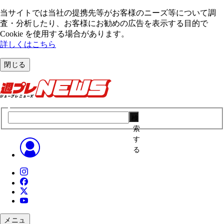
当サイトでは当社の提携先等がお客様のニーズ等について調
査・分析したり、お客様にお勧めの広告を表⽰する⽬的で
Cookie を使⽤する場合があります。
詳しくはこちら
閉じる
検
索
す
る
メニュ