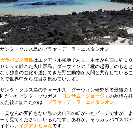
サンタ・クルス島のプラヤ・デ・ラ・エスタシオン
ガラパゴス諸島
はエクアドル領地であり、本土から西に約１０
００ｋｍ離れた火山群島。ダーウィンの「種の起源」のもとと
なり独自の進化を遂げてきた野生動物が人間と共存しているこ
とで世界中から注目を集めています。
サンタ・クルス島のチャールズ・ダーウィン研究所で最後の１
匹だったビンタ・ゾウガメ
「ロンサム・ジョージ」
の墓標を拝
んだ後に訪れたのは、
プラヤ・デ・ラ・エスタシオン
。
一見なんの変哲もない黒い火山岩の転がったビーチですが、よ
ーく見てください。いるんです、あれが。そうガラパゴスのア
イドル、
イグアナちゃん
です。