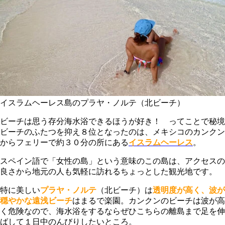
イスラムヘーレス島のプラヤ・ノルテ（北ビーチ）
ビーチは思う存分海水浴できるほうが好き！ ってことで秘境
ビーチのふたつを抑え８位となったのは、メキシコのカンクン
からフェリーで約３０分の所にある
イスラムヘーレス
。
スペイン語で「女性の島」という意味のこの島は、アクセスの
良さから地元の人も気軽に訪れるちょっとした観光地です。
特に美しい
プラヤ・ノルテ
（北ビーチ）は
透明度が高く、波が
穏やかな遠浅ビーチ
はまるで楽園。カンクンのビーチは波が高
く危険なので、海水浴をするならぜひこちらの離島まで足を伸
ばして１日中のんびりしたいところ。