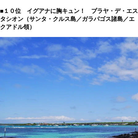
■１０位 イグアナに胸キュン！ プラヤ・デ・エス
タシオン（サンタ・クルス島／ガラパゴス諸島／エ
クアドル領）