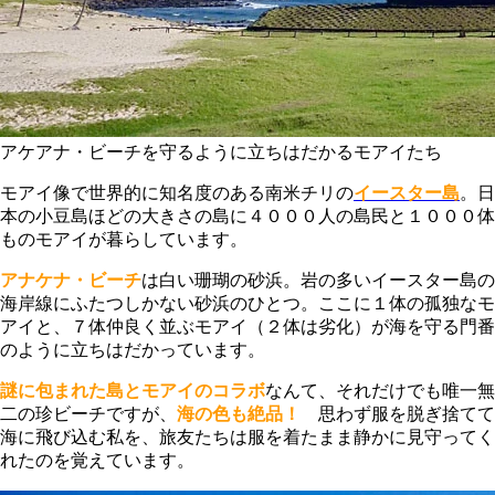
アケアナ・ビーチを守るように立ちはだかるモアイたち
モアイ像で世界的に知名度のある南米チリの
イースター島
。日
本の小豆島ほどの大きさの島に４０００人の島民と１０００体
ものモアイが暮らしています。
アナケナ・ビーチ
は白い珊瑚の砂浜。岩の多いイースター島の
海岸線にふたつしかない砂浜のひとつ。ここに１体の孤独なモ
アイと、７体仲良く並ぶモアイ（２体は劣化）が海を守る門番
のように立ちはだかっています。
謎に包まれた島とモアイのコラボ
なんて、それだけでも唯一無
二の珍ビーチですが、
海の色も絶品！
思わず服を脱ぎ捨てて
海に飛び込む私を、旅友たちは服を着たまま静かに見守ってく
れたのを覚えています。