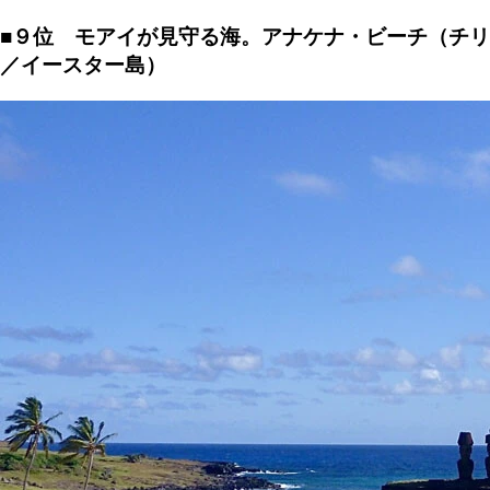
■９位 モアイが見守る海。アナケナ・ビーチ（チリ
／イースター島）