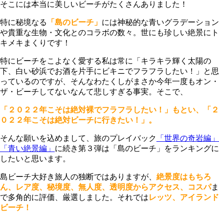
そこには本当に美しいビーチがたくさんありました！
特に秘境なる
「島のビーチ」
には神秘的な青いグラデーション
や貴重な生物・文化とのコラボの数々。世にも珍しい絶景にト
キメキまくりです！
特にビーチをこよなく愛する私は常に
「キラキラ輝く太陽の
下、白い砂浜でお酒を片手にビキニでフラフラしたい！」
と思
っているのですが、そんなわたくしがまさか今年一度もオン・
ザ・ビーチしてないなんて悲しすぎる事実。そこで、
「２０２２年こそは絶対裸でフラフラしたい！」もとい、「２
０２２年こそは絶対ビーチに行きたい！」。
そんな願いを込めまして、旅のプレイバック
「世界の奇岩編」
「青い絶景編」
に続き第３弾は「島のビーチ」をランキングに
したいと思います。
島ビーチ大好き旅人の独断ではありますが、
絶景度はもちろ
ん、レア度、秘境度、無人度、透明度からアクセス、コスパ
ま
で多角的に評価、厳選しました。それでは
レッツ、アイランド
ビーチ！