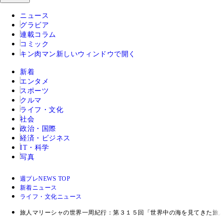
ニュース
グラビア
連載コラム
コミック
キン肉マン
新しいウィンドウで開く
新着
エンタメ
スポーツ
クルマ
ライフ・文化
社会
政治・国際
経済・ビジネス
IT・科学
写真
週プレNEWS TOP
新着ニュース
ライフ・文化ニュース
旅人マリーシャの世界一周紀行：第３１５回「世界中の海を見てきた旅