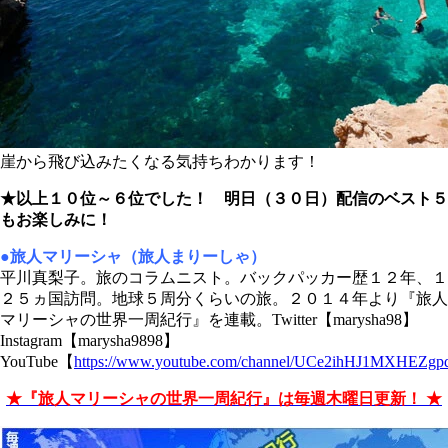
崖から飛び込みたくなる気持ちわかります！
★以上１０位～６位でした！ 明日（３０日）配信のベスト５
もお楽しみに！
●旅人マリーシャ（旅人まりーしゃ）
平川真梨子。旅のコラムニスト。バックパッカー歴１２年、１
２５ヵ国訪問。地球５周分くらいの旅。２０１４年より『旅人
マリーシャの世界一周紀行』を連載。Twitter【marysha98】
Instagram【marysha9898】
YouTube【
https://www.youtube.com/channel/UCe2ihHJ1MXHEZg
★『旅人マリーシャの世界一周紀行』は毎週木曜日更新！ ★