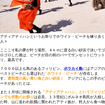
アティアティハンというお祭りでホワイト・ビーチを練り歩く
人々
こここそ私の夢が叶う場所。４ｋｍに渡る白い砂浜で泳いでゴ
ロゴロした後は、ビーチが目の前のバーでサンセットにウット
リ。最高です。
７０００以上も島のあるフィリピン。
ボラカイ島
にはアジアの
ベストビーチにも選ばれた
"ホワイト・ビーチ"
が存在しま
す。
透明度の高い青い海と白い砂浜！
アジアにもこの手のビ
ーチがあったとは。
また１月頃に開催される
「
アティアティハン」
というフィリピ
ンでも有数のお祭り
は必見。１３世紀にボルネオ島民が入植し
た時、山に追われ飢餓に襲われたアティ族が、村人から食べ物