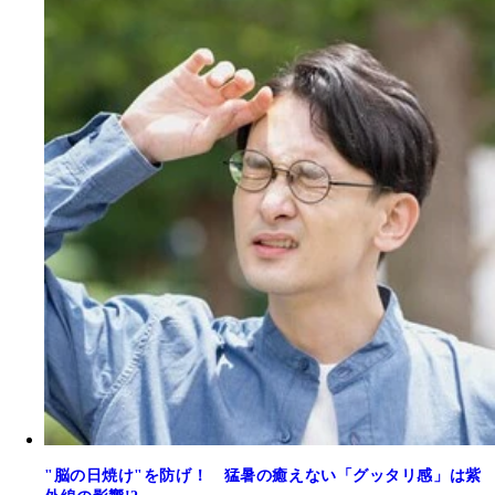
"脳の日焼け"を防げ！ 猛暑の癒えない「グッタリ感」は紫