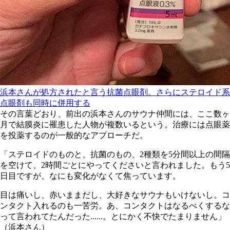
浜本さんが処方されたと言う抗菌点眼剤。さらにステロイド系
点眼剤も同時に併用する
その言葉どおり、前出の浜本さんのサウナ仲間には、ここ数ヶ
月で結膜炎に罹患した人物が複数いるという。治療には点眼薬
を投薬するのが一般的なアプローチだ。
「ステロイドのものと、抗菌のもの、2種類を5分間以上の間隔
を空けて、2時間ごとにやってくださいと言われました。もう5
日目ですが、なにも変化がなくて焦っています。
目は痛いし、赤いままだし、大好きなサウナもいけないし。コ
ンタクト入れるのも一苦労。あ、コンタクトはなるべくするな
って言われてたんだった......。とにかく不快でたまりません」
（浜本さん）