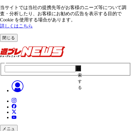
当サイトでは当社の提携先等がお客様のニーズ等について調
査・分析したり、お客様にお勧めの広告を表⽰する⽬的で
Cookie を使⽤する場合があります。
詳しくはこちら
閉じる
検
索
す
る
メニュ