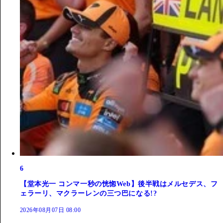
6
【堂本光一 コンマ一秒の恍惚Web】後半戦はメルセデス、フ
ェラーリ、マクラーレンの三つ巴になる!?
2026年08月07日 08:00