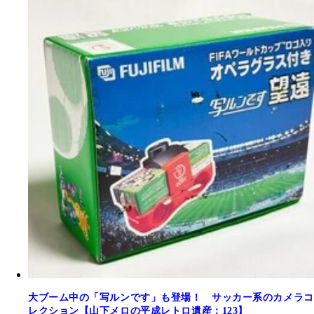
大ブーム中の「写ルンです」も登場！ サッカー系のカメラコ
レクション【山下メロの平成レトロ遺産：123】