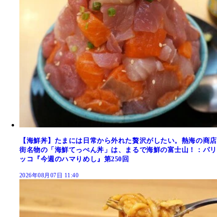
【海鮮丼】たまには日常から外れた贅沢がしたい。熱海の商店
街名物の「海鮮てっぺん丼」は、まるで海鮮の富士山！：パリ
ッコ『今週のハマりめし』第250回
2026年08月07日 11:40