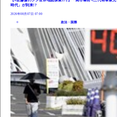
【#佐藤優のシン世界地図探索172】「高市幕府≒三代将軍家光
時代」が到来!?
2026年08月07日 07:00
政治・国際