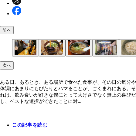
前へ
ずっとこんな感じの日々だった
「よあけ食堂」の肉吸いにゅうめん
「ちほ」の中華そば
とにかく楽しかったな、関西
まずは米をよく洗う
まだ不安でいっぱい
あれ、いいんじゃないの？
いただきます
完全に好きだ！
すだちで味変
次へ
ある日、あるとき、ある場所で食べた食事が、その日の気分や
体調にあまりにもぴたりとハマることが、ごくまれにある。そ
れは、飲み食いが好きな僕にとって大げさでなく無上の喜びだ
し、ベストな選択ができたことに対...
この記事を読む