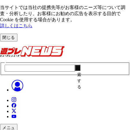
当サイトでは当社の提携先等がお客様のニーズ等について調
査・分析したり、お客様にお勧めの広告を表⽰する⽬的で
Cookie を使⽤する場合があります。
詳しくはこちら
閉じる
検
索
す
る
メニュ