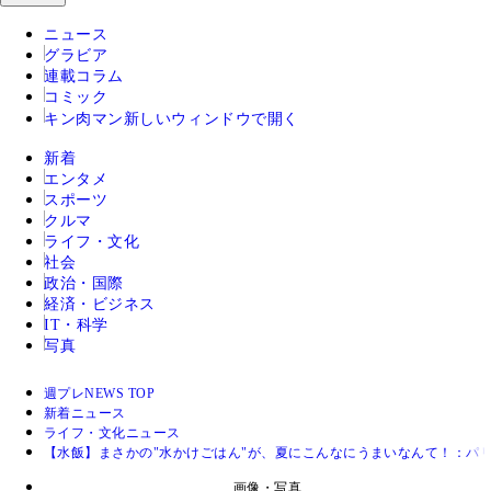
ニュース
グラビア
連載コラム
コミック
キン肉マン
新しいウィンドウで開く
新着
エンタメ
スポーツ
クルマ
ライフ・文化
社会
政治・国際
経済・ビジネス
IT・科学
写真
週プレNEWS TOP
新着ニュース
ライフ・文化ニュース
【水飯】まさかの"水かけごはん"が、夏にこんなにうまいなんて！：パリ
画像・写真