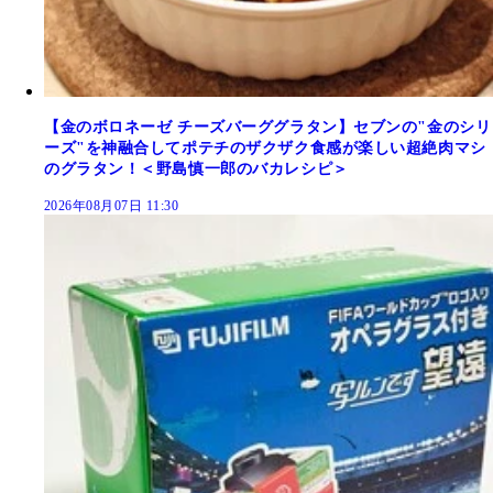
【金のボロネーゼ チーズバーググラタン】セブンの"金のシリ
ーズ"を神融合してポテチのザクザク食感が楽しい超絶肉マシ
のグラタン！＜野島慎一郎のバカレシピ＞
2026年08月07日 11:30