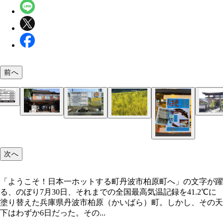
前へ
今回取材に応えてくれた、かいばら観光案内所
7月30日に全国最高気温が記録された丹波市柏原町
この暑さで農家の方もあまり外に出られず、稲に交
柏原町内には織田氏の末裔を祭る織田神社（上）や
次へ
ダス。観光案内所に場所を案内してほしいとの問い
て雑草が生えていることがわかる（稲より背の高い
光秀が本陣を置いたとされる柏原八幡宮（下）など
せもあったという
草）。生育に影響を与え、米の収穫量は減った
好きにはたまらないスポットもある
「ようこそ！日本一ホットする町丹波市柏原町へ」の文字が躍
る、のぼり7月30日、それまでの全国最高気温記録を41.2℃に
塗り替えた兵庫県丹波市柏原（かいばら）町。しかし、その天
下はわずか6日だった。その...