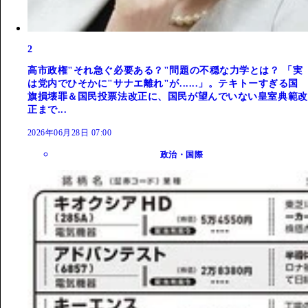
2
高市政権"それ急ぐ必要ある？"問題の不穏な力学とは？ 「実
は党内でひそかに"サナエ離れ"が......」。テキトーすぎる国
旗損壊罪＆国民投票法改正に、国民が望んでいない皇室典範改
正まで...
2026年06月28日 07:00
政治・国際