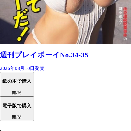
週刊プレイボーイNo.34-35
2026年08月10日発売
紙の本で購入
開/閉
電子版で購入
開/閉