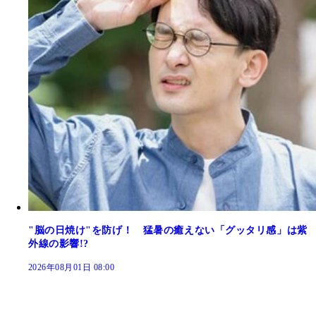
"脳の日焼け"を防げ！ 猛暑の癒えない「グッタリ感」は紫
外線の影響!?
2026年08月01日 08:00