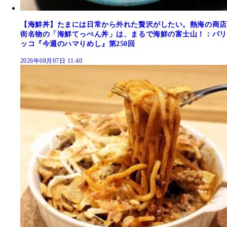
【海鮮丼】たまには日常から外れた贅沢がしたい。熱海の商店
街名物の「海鮮てっぺん丼」は、まるで海鮮の富士山！：パリ
ッコ『今週のハマりめし』第250回
2026年08月07日 11:40