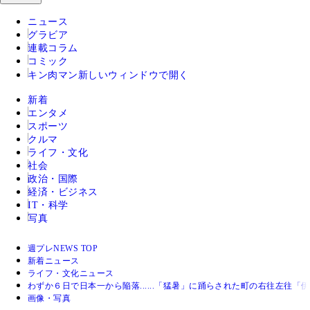
ニュース
グラビア
連載コラム
コミック
キン肉マン
新しいウィンドウで開く
新着
エンタメ
スポーツ
クルマ
ライフ・文化
社会
政治・国際
経済・ビジネス
IT・科学
写真
週プレNEWS TOP
新着ニュース
ライフ・文化ニュース
わずか６日で日本一から陥落......「猛暑」に踊らされた町の右往左
画像・写真