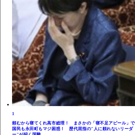
1
頼むから寝てくれ高市総理！ まさかの「寝不足アピール」で
国民も永田町もマジ困惑！ 歴代屈指の"人に頼れないリーダ
ー"が招く国難