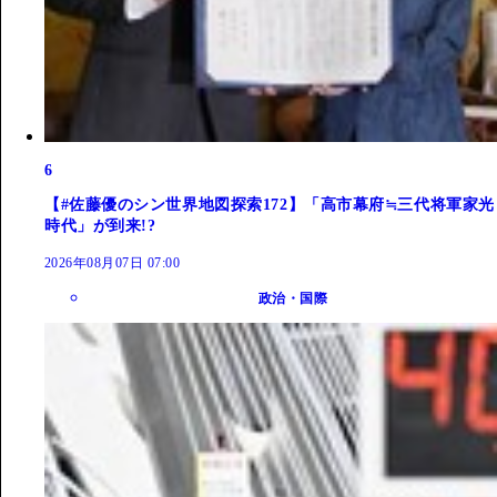
6
【#佐藤優のシン世界地図探索172】「高市幕府≒三代将軍家光
時代」が到来!?
2026年08月07日 07:00
政治・国際