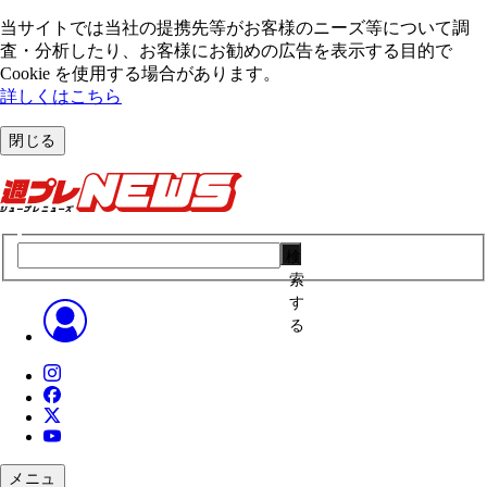
当サイトでは当社の提携先等がお客様のニーズ等について調
査・分析したり、お客様にお勧めの広告を表⽰する⽬的で
Cookie を使⽤する場合があります。
詳しくはこちら
閉じる
検
索
す
る
メニュ