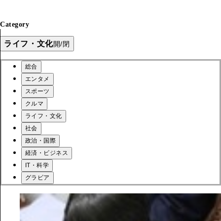
Category
ライフ・文化
開/閉
総合
エンタメ
スポーツ
クルマ
ライフ・文化
社会
政治・国際
経済・ビジネス
IT・科学
グラビア