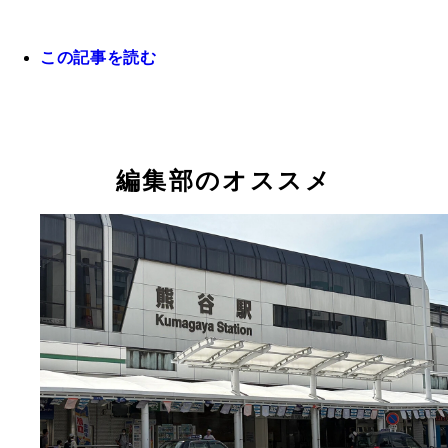
この記事を読む
「ようこそ！日本一ホットする町丹波市柏原町へ」
飲食店では41.2℃という数字にあやかったセールを
字が躍る、のぼり
編集部のオススメ