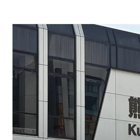
今回取材に応えてくれた、かいばら観光案内所
7月30日に全国最高気温が記録された丹波市柏原
この暑さで農家の方もあまり外に出られず、稲に交
柏原町内には織田氏の末裔を祭る織田神社（上）や