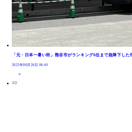
「元・日本一暑い街」熊谷市がランキング6位まで急降下した
2025年08月26日 06:40
「ようこそ！日本一ホットする町丹波市柏原町へ」
飲食店では41.2℃という数字にあやかったセールを