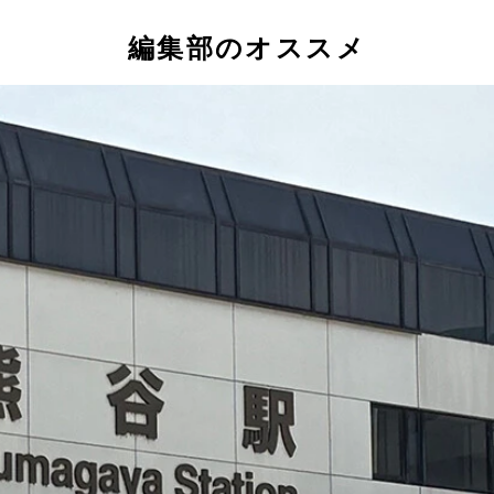
編集部のオススメ
町のアメダス。観光案内所に場所を案内してほしいとの問い合わ
じって雑草が生えていることがわかる（稲より背の高い草）。
明智光秀が本陣を置いたとされる柏原八幡宮（下）など歴史好