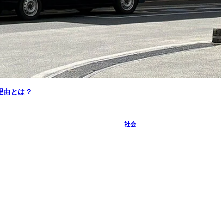
理由とは？
社会
の文字が躍る、のぼり
実施