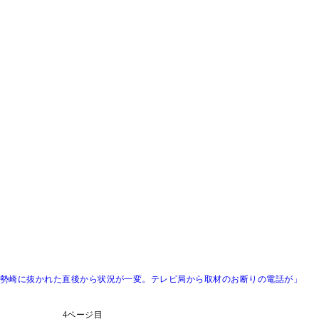
往「伊勢崎に抜かれた直後から状況が一変。テレビ局から取材のお断りの電話が」
4ページ目