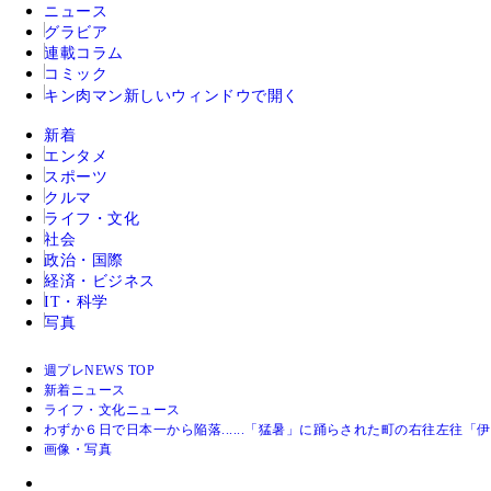
ニュース
グラビア
連載コラム
コミック
キン肉マン
新しいウィンドウで開く
新着
エンタメ
スポーツ
クルマ
ライフ・文化
社会
政治・国際
経済・ビジネス
IT・科学
写真
週プレNEWS TOP
新着ニュース
ライフ・文化ニュース
わずか６日で日本一から陥落......「猛暑」に踊らされた町の右往左
画像・写真