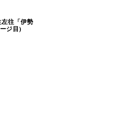
往左往「伊勢
ージ目)