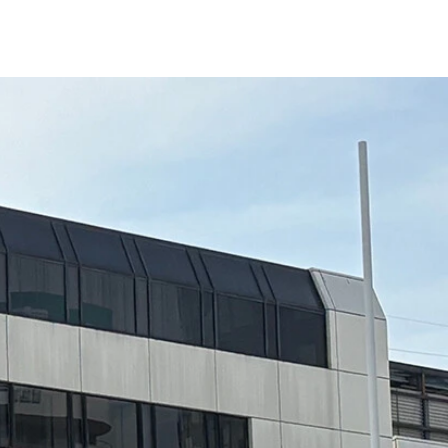
せもあったという
生育に影響を与え、米の収穫量は減った
きにはたまらないスポットもある