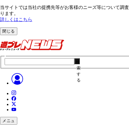
当サイトでは当社の提携先等がお客様のニーズ等について調査・
ります。
詳しくはこちら
閉じる
検
索
す
る
メニュ