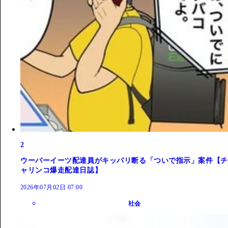
2
ウーバーイーツ配達員がキッパリ断る「ついで指示」案件【チ
ャリンコ爆走配達日誌】
2026年07月02日 07:00
社会