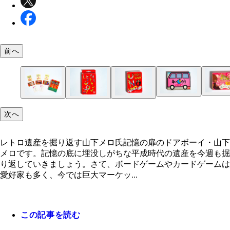
前へ
プライズ（景品）である『恋するハニカミ！』のプ
次へ
『あいのり』のカードゲーム
カードセット
『ボキャブラ天国』のカードゲーム。視聴者投稿の
レトロ遺産を掘り返す山下メロ氏
『伊東家の食卓』に関するカードゲーム2種。「伊
がカルタになっている
ランプ」と「伊東家UNO」
レトロ遺産を掘り返す山下メロ氏記憶の扉のドアボーイ・山下
メロです。記憶の底に埋没しがちな平成時代の遺産を今週も掘
り返していきましょう。さて、ボードゲームやカードゲームは
愛好家も多く、今では巨大マーケッ...
この記事を読む