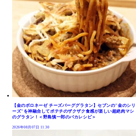
【金のボロネーゼ チーズバーググラタン】セブンの"金のシリ
ーズ"を神融合してポテチのザクザク食感が楽しい超絶肉マシ
のグラタン！＜野島慎一郎のバカレシピ＞
2026年08月07日 11:30