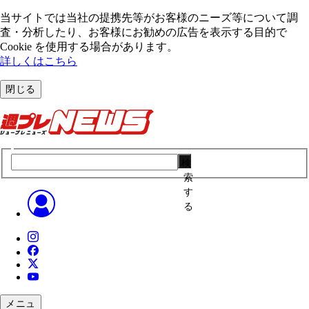
当サイトでは当社の提携先等がお客様のニーズ等について調
査・分析したり、お客様にお勧めの広告を表⽰する⽬的で
Cookie を使⽤する場合があります。
詳しくはこちら
閉じる
検
索
す
る
メニュ