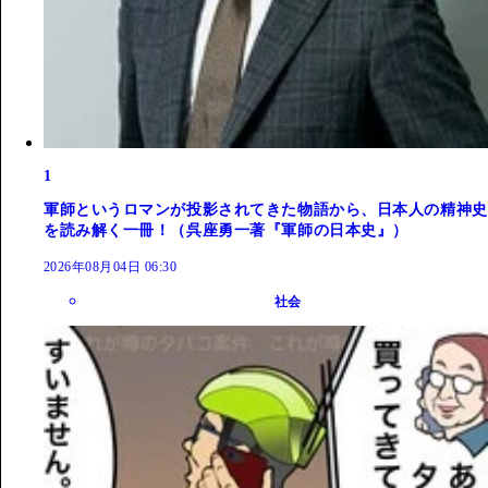
1
軍師というロマンが投影されてきた物語から、日本人の精神史
を読み解く一冊！（呉座勇一著『軍師の日本史』）
2026年08月04日 06:30
社会