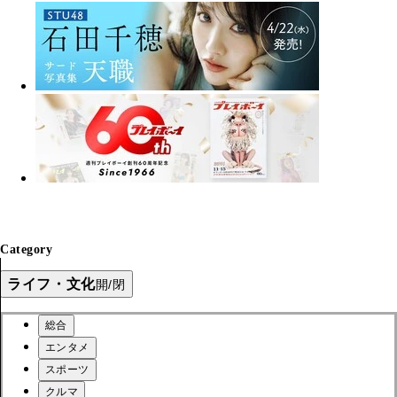
Category
ライフ・文化
開/閉
総合
エンタメ
スポーツ
クルマ