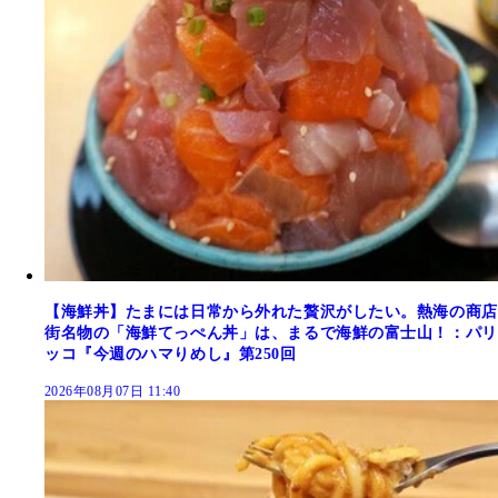
【海鮮丼】たまには日常から外れた贅沢がしたい。熱海の商店
街名物の「海鮮てっぺん丼」は、まるで海鮮の富士山！：パリ
ッコ『今週のハマりめし』第250回
2026年08月07日 11:40