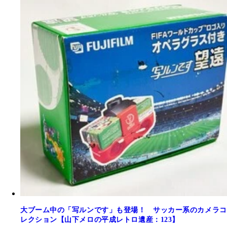
大ブーム中の「写ルンです」も登場！ サッカー系のカメラコ
レクション【山下メロの平成レトロ遺産：123】