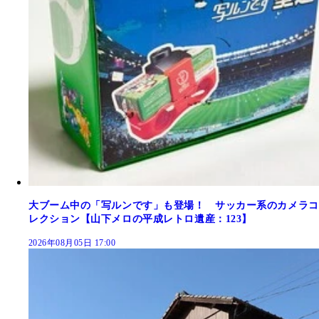
大ブーム中の「写ルンです」も登場！ サッカー系のカメラコ
レクション【山下メロの平成レトロ遺産：123】
2026年08月05日 17:00