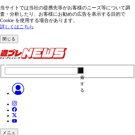
当サイトでは当社の提携先等がお客様のニーズ等について調
査・分析したり、お客様にお勧めの広告を表⽰する⽬的で
Cookie を使⽤する場合があります。
詳しくはこちら
閉じる
検
索
す
る
メニュ