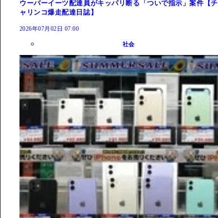
ウーバーイーツ配達員がキッパリ断る「ついで指示」案件【チ
ャリンコ爆走配達日誌】
2026年07月02日 07:00
社会