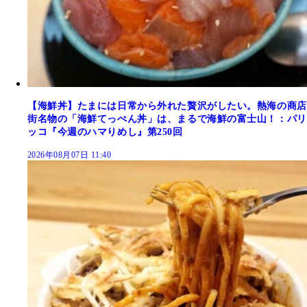
【海鮮丼】たまには日常から外れた贅沢がしたい。熱海の商店
街名物の「海鮮てっぺん丼」は、まるで海鮮の富士山！：パリ
ッコ『今週のハマりめし』第250回
2026年08月07日 11:40