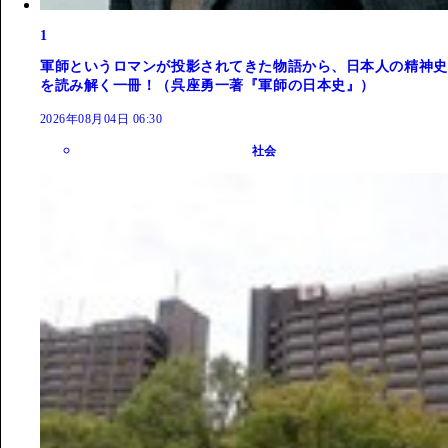
1
軍師というロマンが投影されてきた物語から、日本人の精神史
を読み解く一冊！（呉座勇一著『軍師の日本史』）
2026年08月04日 06:30
社会