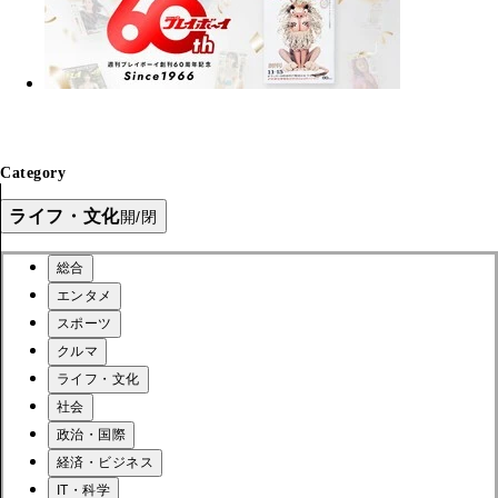
Category
ライフ・文化
開/閉
総合
エンタメ
スポーツ
クルマ
ライフ・文化
社会
政治・国際
経済・ビジネス
IT・科学