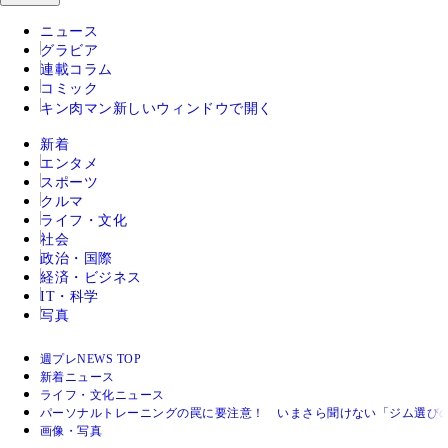
ニュース
グラビア
連載コラム
コミック
キン肉マン
新しいウィンドウで開く
新着
エンタメ
スポーツ
クルマ
ライフ・文化
社会
政治・国際
経済・ビジネス
IT・科学
写真
週プレNEWS TOP
新着ニュース
ライフ・文化ニュース
パーソナルトレーニングの罠に要注意！ いまさら聞けない「ジム選
画像・写真