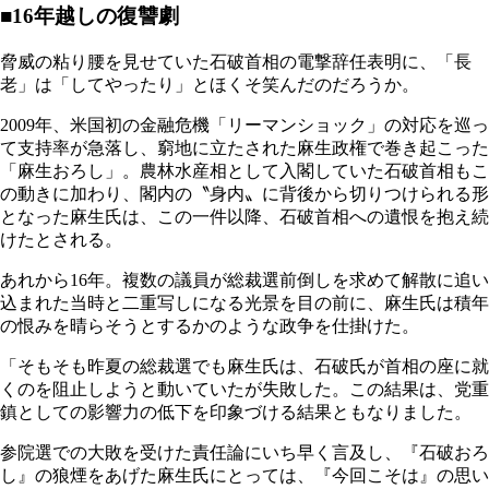
■16年越しの復讐劇
脅威の粘り腰を見せていた石破首相の電撃辞任表明に、「長
老」は「してやったり」とほくそ笑んだのだろうか。
2009年、米国初の金融危機「リーマンショック」の対応を巡っ
て支持率が急落し、窮地に立たされた麻生政権で巻き起こった
「麻生おろし」。農林水産相として入閣していた石破首相もこ
の動きに加わり、閣内の〝身内〟に背後から切りつけられる形
となった麻生氏は、この一件以降、石破首相への遺恨を抱え続
けたとされる。
あれから16年。複数の議員が総裁選前倒しを求めて解散に追い
込まれた当時と二重写しになる光景を目の前に、麻生氏は積年
の恨みを晴らそうとするかのような政争を仕掛けた。
「そもそも昨夏の総裁選でも麻生氏は、石破氏が首相の座に就
くのを阻止しようと動いていたが失敗した。この結果は、党重
鎮としての影響力の低下を印象づける結果ともなりました。
参院選での大敗を受けた責任論にいち早く言及し、『石破おろ
し』の狼煙をあげた麻生氏にとっては、『今回こそは』の思い