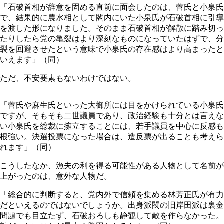
「石破首相が辞意を固める直前に面会したのは、菅氏と小泉氏
で、結果的に農水相として閣内にいた小泉氏が石破首相に引導
を渡した形になりました。そのまま石破首相が解散に踏み切っ
たりしたら党の亀裂はより深刻なものになっていたはずで、分
裂を回避させたという意味で小泉氏の存在感はより高まったと
いえます」（同）
ただ、不安要素もないわけではない。
「菅氏や麻生氏といった大御所には目をかけられている小泉氏
ですが、そもそも二世議員であり、政治経験も十分とは言えな
い小泉氏を総裁に擁立することには、若手議員を中心に反感も
根強い。決選投票になった場合は、造反票が出ることも考えら
れます」（同）
こうしたなか、漁夫の利を得る可能性がある人物として名前が
上がったのは、意外な人物だ。
「総合的に判断すると、党内外で信頼を集める林芳正氏が有力
だといえるのではないでしょうか。出身派閥の旧岸田派は裏金
問題でも目立たず、石破おろしも静観して敵を作らなかった。