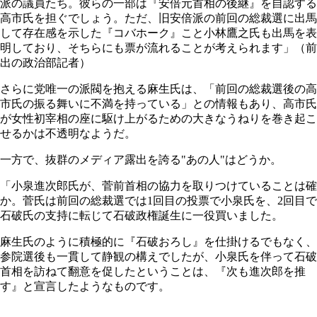
派の議員たち。彼らの一部は『安倍元首相の後継』を自認する
高市氏を担ぐでしょう。ただ、旧安倍派の前回の総裁選に出馬
して存在感を示した『コバホーク』こと小林鷹之氏も出馬を表
明しており、そちらにも票が流れることが考えられます」（前
出の政治部記者）
さらに党唯一の派閥を抱える麻生氏は、「前回の総裁選後の高
市氏の振る舞いに不満を持っている」との情報もあり、高市氏
が女性初宰相の座に駆け上がるための大きなうねりを巻き起こ
せるかは不透明なようだ。
一方で、抜群のメディア露出を誇る"あの人"はどうか。
「小泉進次郎氏が、菅前首相の協力を取りつけていることは確
か。菅氏は前回の総裁選では1回目の投票で小泉氏を、2回目で
石破氏の支持に転じて石破政権誕生に一役買いました。
麻生氏のように積極的に『石破おろし』を仕掛けるでもなく、
参院選後も一貫して静観の構えでしたが、小泉氏を伴って石破
首相を訪ねて翻意を促したということは、『次も進次郎を推
す』と宣言したようなものです。