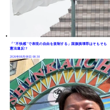
「"不快感"で表現の自由を規制する」国旗損壊罪はそもそも
憲法違反!?
2026年08月08日 08:30