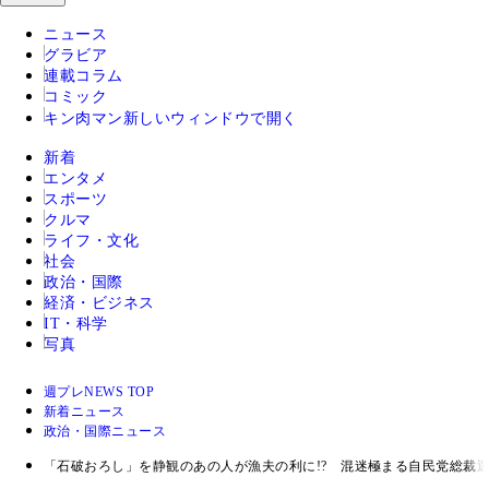
ニュース
グラビア
連載コラム
コミック
キン肉マン
新しいウィンドウで開く
新着
エンタメ
スポーツ
クルマ
ライフ・文化
社会
政治・国際
経済・ビジネス
IT・科学
写真
週プレNEWS TOP
新着ニュース
政治・国際ニュース
「石破おろし」を静観のあの人が漁夫の利に!? 混迷極まる自民党総裁