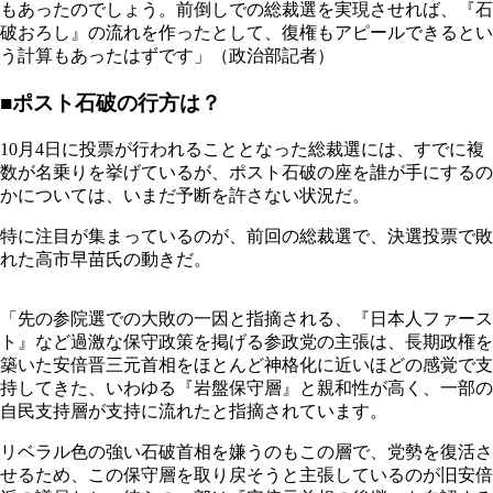
もあったのでしょう。前倒しでの総裁選を実現させれば、『石
破おろし』の流れを作ったとして、復権もアピールできるとい
う計算もあったはずです」（政治部記者）
■ポスト石破の行方は？
10月4日に投票が行われることとなった総裁選には、すでに複
数が名乗りを挙げているが、ポスト石破の座を誰が手にするの
かについては、いまだ予断を許さない状況だ。
特に注目が集まっているのが、前回の総裁選で、決選投票で敗
れた高市早苗氏の動きだ。
「先の参院選での大敗の一因と指摘される、『日本人ファース
ト』など過激な保守政策を掲げる参政党の主張は、長期政権を
築いた安倍晋三元首相をほとんど神格化に近いほどの感覚で支
持してきた、いわゆる『岩盤保守層』と親和性が高く、一部の
自民支持層が支持に流れたと指摘されています。
リベラル色の強い石破首相を嫌うのもこの層で、党勢を復活さ
せるため、この保守層を取り戻そうと主張しているのが旧安倍