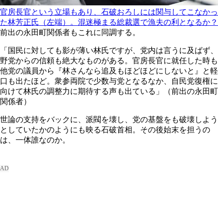
官房長官という立場もあり、石破おろしには関与してこなかっ
た林芳正氏（左端）。混迷極まる総裁選で漁夫の利となるか？
前出の永田町関係者もこれに同調する。
「国民に対しても影が薄い林氏ですが、党内は言うに及ばず、
野党からの信頼も絶大なものがある。官房長官に就任した時も
他党の議員から『林さんなら追及もほどほどにしないと』と軽
口も出たほど。衆参両院で少数与党となるなか、自民党復権に
向けて林氏の調整力に期待する声も出ている」（前出の永田町
関係者）
世論の支持をバックに、派閥を壊し、党の基盤をも破壊しよう
としていたかのようにも映る石破首相。その後始末を担うの
は、一体誰なのか。