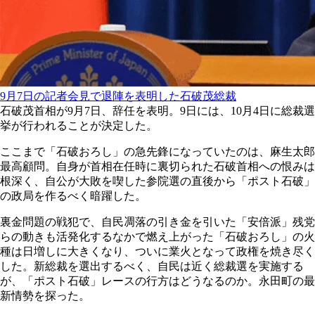
9月7日の記者会見で退陣を表明した石破茂総裁
石破茂首相が9月7日、辞任を表明。9日には、10月4日に総裁選
挙が行われることが決定した。
ここまで「石破おろし」の急先鋒になっていたのは、麻生太郎
最高顧問。自身が首相在任時に裏切られた石破首相への恨みは
根深く、自公が大敗を喫した参院選の直後から「ポスト石破」
の政局を作るべく暗躍した。
裏金問題の戦犯で、自民凋落の引き金を引いた「安倍派」残党
らの動きも活発化するなかで燃え上がった「石破おろし」の火
種は日増しに大きくなり、ついに業火となって政権を焼き尽く
した。新総裁を選出するべく、自民は近く総裁選を実施する
が、「ポスト石破」レースの行方はどうなるのか。永田町の最
新情勢を探った。