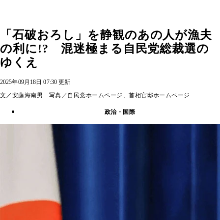
「石破おろし」を静観のあの人が漁夫
の利に!? 混迷極まる自民党総裁選の
ゆくえ
2025年09月18日 07:30 更新
文／安藤海南男 写真／自民党ホームページ、首相官邸ホームページ
政治・国際