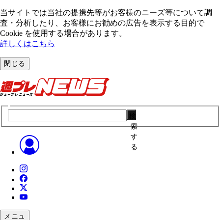
当サイトでは当社の提携先等がお客様のニーズ等について調
査・分析したり、お客様にお勧めの広告を表⽰する⽬的で
Cookie を使⽤する場合があります。
詳しくはこちら
閉じる
検
索
す
る
メニュ