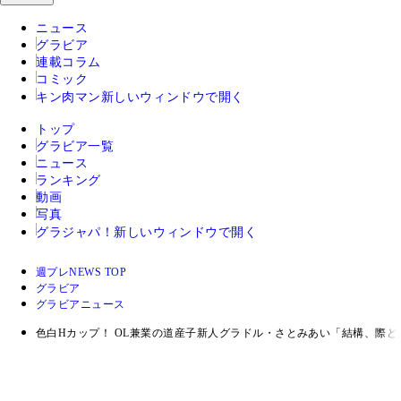
ニュース
グラビア
連載コラム
コミック
キン肉マン
新しいウィンドウで開く
トップ
グラビア一覧
ニュース
ランキング
動画
写真
グラジャパ！
新しいウィンドウで開く
週プレNEWS TOP
グラビア
グラビアニュース
色白Hカップ！ OL兼業の道産子新人グラドル・さとみあい「結構、際