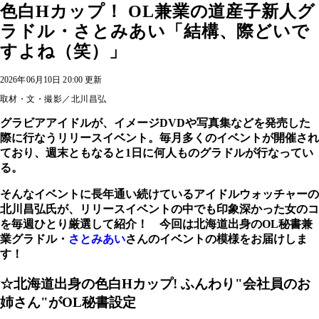
色白Hカップ！ OL兼業の道産子新人グ
ラドル・さとみあい「結構、際どいで
すよね（笑）」
2026年06月10日 20:00 更新
取材・文・撮影／北川昌弘
グラビアアイドルが、イメージDVDや写真集などを発売した
際に行なうリリースイベント。毎月多くのイベントが開催され
ており、週末ともなると1日に何人ものグラドルが行なってい
る。
そんなイベントに長年通い続けているアイドルウォッチャーの
北川昌弘氏が、リリースイベントの中でも印象深かった女のコ
を毎週ひとり厳選して紹介！ 今回は北海道出身のOL秘書兼
業グラドル・
さとみあい
さんのイベントの模様をお届けしま
す！
☆北海道出身の色白Hカップ! ふんわり"会社員のお
姉さん"がOL秘書設定