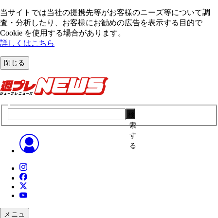
当サイトでは当社の提携先等がお客様のニーズ等について調
査・分析したり、お客様にお勧めの広告を表⽰する⽬的で
Cookie を使⽤する場合があります。
詳しくはこちら
閉じる
検
索
す
る
メニュ