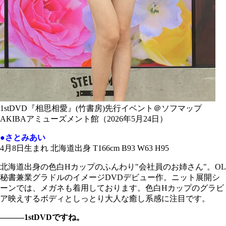
1stDVD『相思相愛』(竹書房)先行イベント＠ソフマップ
AKIBAアミューズメント館（2026年5月24日）
●さとみあい
4月8日生まれ 北海道出身 T166cm B93 W63 H95
北海道出身の色白Hカップのふんわり"会社員のお姉さん"。OL
秘書兼業グラドルのイメージDVDデビュー作。ニット展開シ
ーンでは、メガネも着用しております。色白Hカップのグラビ
ア映えするボディとしっとり大人な癒し系感に注目です。
―――1stDVDですね。