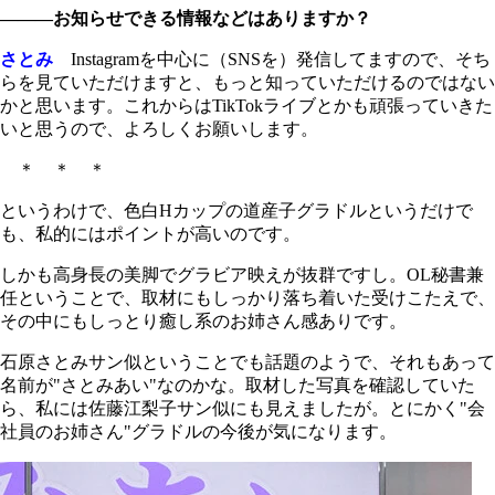
―――お知らせできる情報などはありますか？
さとみ
Instagramを中心に（SNSを）発信してますので、そち
らを見ていただけますと、もっと知っていただけるのではない
かと思います。これからはTikTokライブとかも頑張っていきた
いと思うので、よろしくお願いします。
＊ ＊ ＊
というわけで、色白Hカップの道産子グラドルというだけで
も、私的にはポイントが高いのです。
しかも高身長の美脚でグラビア映えが抜群ですし。OL秘書兼
任ということで、取材にもしっかり落ち着いた受けこたえで、
その中にもしっとり癒し系のお姉さん感ありです。
石原さとみサン似ということでも話題のようで、それもあって
名前が"さとみあい"なのかな。取材した写真を確認していた
ら、私には佐藤江梨子サン似にも見えましたが。とにかく"会
社員のお姉さん"グラドルの今後が気になります。