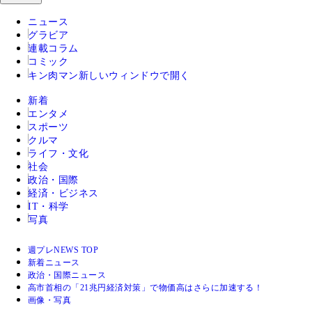
ニュース
グラビア
連載コラム
コミック
キン肉マン
新しいウィンドウで開く
新着
エンタメ
スポーツ
クルマ
ライフ・文化
社会
政治・国際
経済・ビジネス
IT・科学
写真
週プレNEWS TOP
新着ニュース
政治・国際ニュース
高市首相の「21兆円経済対策」で物価高はさらに加速する！
画像・写真