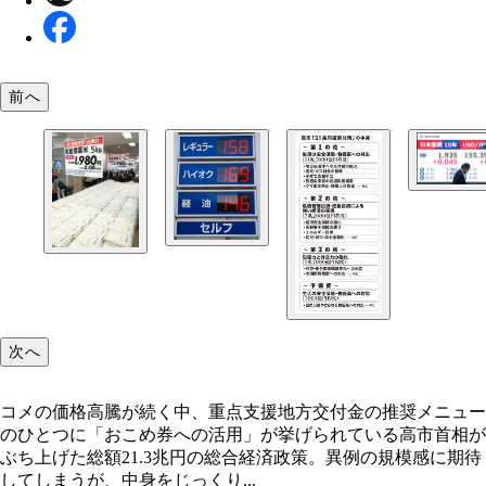
前へ
財政悪化の懸念が広がり、10年物国債の金利は2％
で急上昇。18年ぶりの高水準となった
次へ
コメの価格高騰が続く中、重点支援地方交付金の推奨メニュー
のひとつに「おこめ券への活用」が挙げられている高市首相が
ぶち上げた総額21.3兆円の総合経済政策。異例の規模感に期待
現在、1L当たり25.1円かかっているガソリン税だが
してしまうが、中身をじっくり...