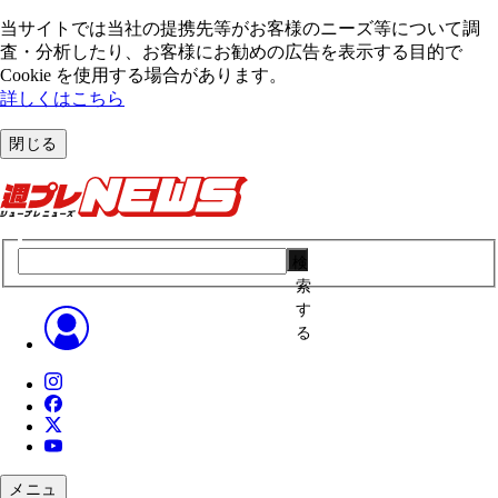
当サイトでは当社の提携先等がお客様のニーズ等について調
査・分析したり、お客様にお勧めの広告を表⽰する⽬的で
Cookie を使⽤する場合があります。
詳しくはこちら
閉じる
検
索
す
る
メニュ