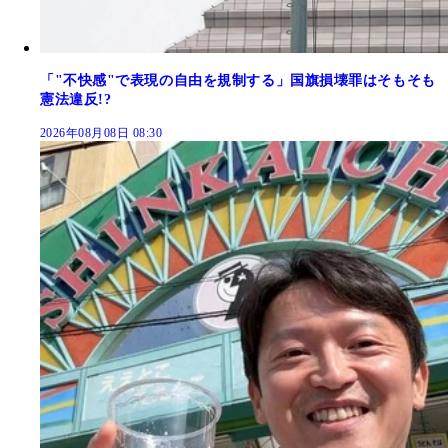
「"不快感"で表現の自由を規制する」国旗損壊罪はそもそも
憲法違反!?
2026年08月08日 08:30