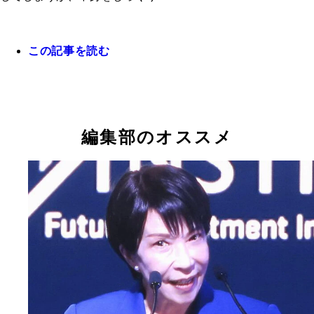
月31日に暫定税率が廃止されることが決定した
コメの価格高騰が続く中、重点支援地方交付金の推
ニューのひとつに「おこめ券への活用」が挙げられ
る
この記事を読む
編集部のオススメ
高市「21兆円経済対策」の中身