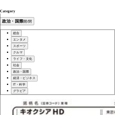
Category
政治・国際
開/閉
総合
エンタメ
スポーツ
クルマ
ライフ・文化
社会
政治・国際
経済・ビジネス
IT・科学
グラビア