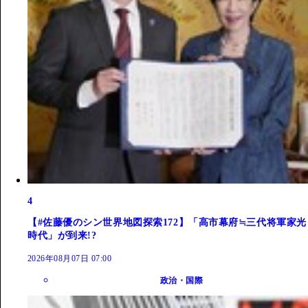
4
【#佐藤優のシン世界地図探索172】「高市幕府≒三代将軍家光
時代」が到来!?
2026年08月07日 07:00
政治・国際