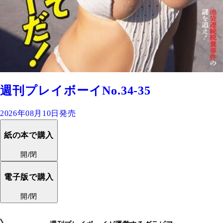
週刊プレイボーイNo.34-35
2026年08月10日発売
紙の本で購入
開/閉
電子版で購入
開/閉