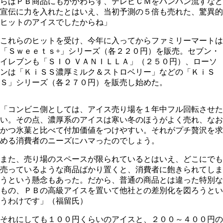
らはＰＢ商品にもかかわらず、テレビＣＭをバンバン流すなど
宣伝に力を入れたとはいえ、当初予測の５倍も売れた、驚異的
ヒットのアイスでしたからね」
これらのヒットを受け、今年に入ってからファミリーマートは
「Ｓｗｅｅｔｓ+」シリーズ（各２２０円）を販売。セブン・
イレブンも「ＳＩＯ ＶＡＮＩＬＬＡ」（２５０円）、ローソ
ンは「ＫｉＳＳ濃厚ミルク＆ストロベリー」などの「ＫｉＳ
Ｓ」シリーズ（各２７０円）を販売し始めた。
「コンビニ側としては、アイス売り場を１年中フル回転させた
い。その点、濃厚系のアイスは寒い冬のほうがよく売れ、なお
かつ氷菓と比べて付加価値をつけやすい。それがプチ贅沢を求
める消費者のニーズにハマったのでしょう。
また、売り場のスペースが限られているとはいえ、どこにでも
売っているような商品ばかり置くと、消費者に飽きられてしま
うという懸念もあった。だから、普通の商品とは違った特別な
もの、ＰＢの高級アイスを置いて他社との差別化を図ろうとい
うわけです」（福留氏）
それにしても１００円くらいのアイスと、２００～４００円の