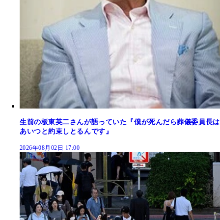
生前の板東英二さんが語っていた『僕が死んだら葬儀委員長は
あいつと約束しとるんです』
2026年08月02日 17:00