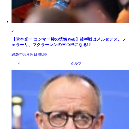
5
【堂本光一 コンマ一秒の恍惚Web】後半戦はメルセデス、フ
ェラーリ、マクラーレンの三つ巴になる!?
2026年08月07日 08:00
クルマ