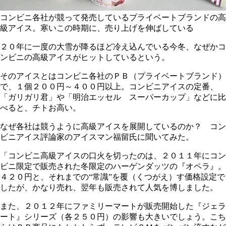
コンビニ各社が競って発売しているプライベートブランドの高
級アイス。寒いこの時期に、売り上げを伸ばしている
２０年に一度の大雪が降るほど冷え込んでいる今冬、なぜかコ
ンビニの高級アイスがヒットしているという。
そのアイスとはコンビニ各社のＰＢ（プライベートブランド）
で、１個２００円～４００円以上。コンビニアイスの定番、
「ガリガリ君」や「明治エッセル スーパーカップ」などに比
べると、チトお高い。
なぜ各社は競うように高級アイスを展開しているのか？ コン
ビニアイス評論家のアイスマン福留氏に聞いてみた。
「コンビニ高級アイスの口火を切ったのは、２０１１年にコン
ビニ限定で販売された冬限定のハーゲンダッツの『オペラ』。
４２０円と、それまでの“常識”を覆（くつがえ）す価格設定で
したが、かなり売れ、翌年も販売されて人気を博しました。
また、２０１２年にファミリーマートが販売開始した『ジェラ
ート』シリーズ（各２５０円）の影響も大きいでしょう。こち