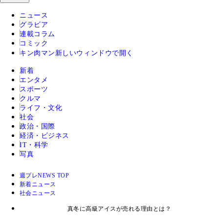
ニュース
グラビア
連載コラム
コミック
キン肉マン
新しいウィンドウで開く
新着
エンタメ
スポーツ
クルマ
ライフ・文化
社会
政治・国際
経済・ビジネス
IT・科学
写真
週プレNEWS TOP
新着ニュース
社会ニュース
真冬に高級アイスが売れる理由とは？