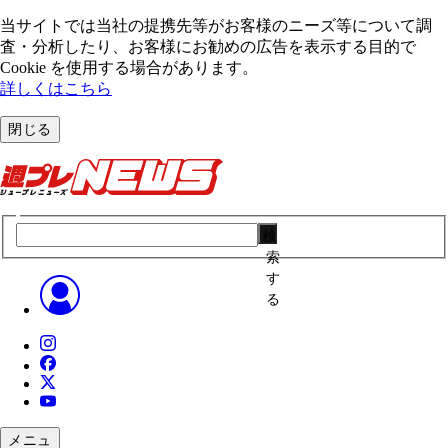
当サイトでは当社の提携先等がお客様のニーズ等について調
査・分析したり、お客様にお勧めの広告を表⽰する⽬的で
Cookie を使⽤する場合があります。
詳しくはこちら
閉じる
検
索
す
る
メニュ