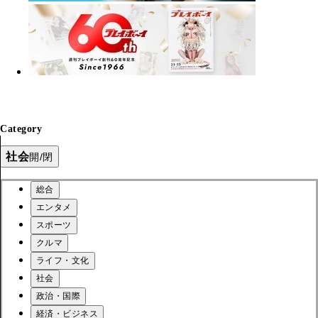
Category
社会
開/閉
総合
エンタメ
スポーツ
クルマ
ライフ・文化
社会
政治・国際
経済・ビジネス