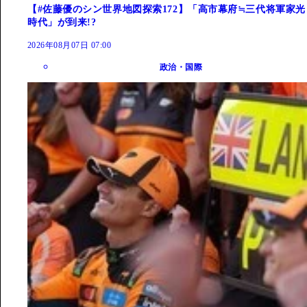
【#佐藤優のシン世界地図探索172】「高市幕府≒三代将軍家光
時代」が到来!?
2026年08月07日 07:00
政治・国際