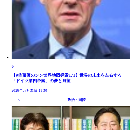
6
【#佐藤優のシン世界地図探索171】世界の未来を左右する
「ドイツ第四帝国」の夢と野望
2026年07月31日 11:30
政治・国際