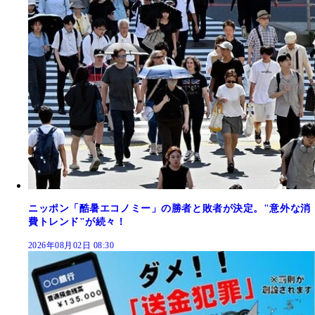
ニッポン「酷暑エコノミー」の勝者と敗者が決定。"意外な消
費トレンド"が続々！
2026年08月02日 08:30