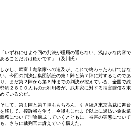
「いずれにせよ今回の判決が理屈の通らない、浅はかな内容で
あることだけは確かです」（及川氏）
しかし、武富士創業家への追及が、これで終わったわけではな
い。今回の判決は集団訴訟の第１陣と第７陣に対するものであ
り、まだ第２陣から第６陣までの判決が控えている。全国で総
勢約２８００人もの元利用者が、武井家に対する損害賠償を求
めているのだ。
そして、第１陣と第７陣ももちろん、引き続き東京高裁に舞台
を移して、控訴審を争う。今後もこれまで以上に過払い金返還
義務について理論構成していくとともに、被害の実態について
も、さらに裁判官に訴えていく構えだ。