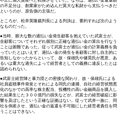
不正に個人資産へと転換させていた。ならば、過払い金返還額
の不足分は、創業家がため込んだ莫大な私財から支払うべきだ
というのが、原告側の主張だ。
ところが、松井英隆裁判長による判決は、要約すれば次のよう
なものだった。
●当時、膨大な数の過払い金発生顧客を抱えていた武富士が、
全顧客についてそれぞれ個別に正確な過払い金の算出を行なう
ことは困難であった。従って武富士が過払い金の計算義務を負
っていたとはいえず、過払い金の発生を各顧客に対し自主的に
告知しなかったからといって、故・保雄氏や健晃氏が悪意、あ
るいは重大な過失によって経営者としての義務に違反したとは
認められない。
●武富士経営陣と暴力団との密接な関わり、故・保雄氏による
社員盗聴事件発覚とそれによる同氏の逮捕、自社の経営状態悪
化のなかでの高率な株主配当、投機性の高い金融商品を購入し
た結果生じた３００億円の損失などが、武富士の経営破綻に影
響を及ぼしたという正確な証拠はない。従って武井一族に、同
社を倒産させ、過払い金の返還を不可能にした経営者責任を問
うことはできない。