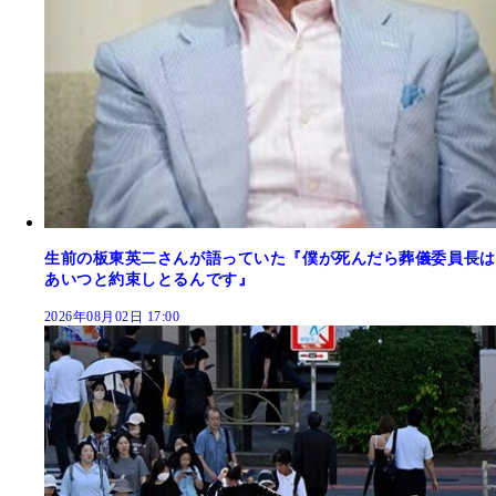
生前の板東英二さんが語っていた『僕が死んだら葬儀委員長は
あいつと約束しとるんです』
2026年08月02日 17:00