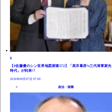
6
【#佐藤優のシン世界地図探索172】「高市幕府≒三代将軍家光
時代」が到来!?
2026年08月07日 07:00
政治・国際