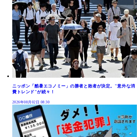
ニッポン「酷暑エコノミー」の勝者と敗者が決定。"意外な消
費トレンド"が続々！
2026年08月02日 08:30