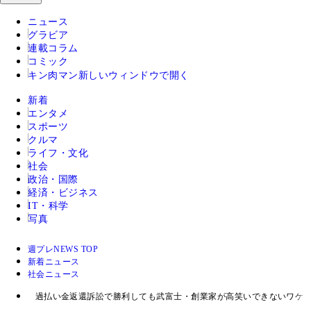
ニュース
グラビア
連載コラム
コミック
キン肉マン
新しいウィンドウで開く
新着
エンタメ
スポーツ
クルマ
ライフ・文化
社会
政治・国際
経済・ビジネス
IT・科学
写真
週プレNEWS TOP
新着ニュース
社会ニュース
過払い金返還訴訟で勝利しても武富士・創業家が高笑いできないワケ