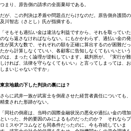
つまり、原告側の請求の全面棄却である。
だが、この判決は矛盾や問題点だらけなのだ。原告側弁護団の
及川智志（さとし）氏が指摘する。
「そもそも過払い金は違法な利益ですから、それを取っていた
のなら返さなければならない。にもかかわらず、過払い金の発
生が莫大な数で、それぞれの額を正確に算出するのが困難だっ
たから計算しなくていい、各顧客に告知しなくてもいいという
のは、まったく論理が逆転しています。裁判所が、『実行が難
しければ、法律を守らなくてもいい』と言ってしまっては、お
しまいじゃないですか」
東京地裁の下した判決の裏には？
さらに武井一族が武富士を倒産させた経営者責任についても、
精査された形跡がない。
「同社の倒産は、当時の国際金融状況の悪化や過払い金の増加
といった、外的要因のみによるものだったのか？ それならプ
ロミスやアコムなども同条件だったのに、今も存続していま