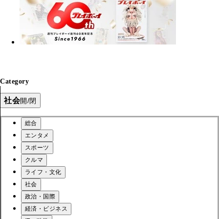
Category
社会
開/閉
総合
エンタメ
スポーツ
クルマ
ライフ・文化
社会
政治・国際
経済・ビジネス