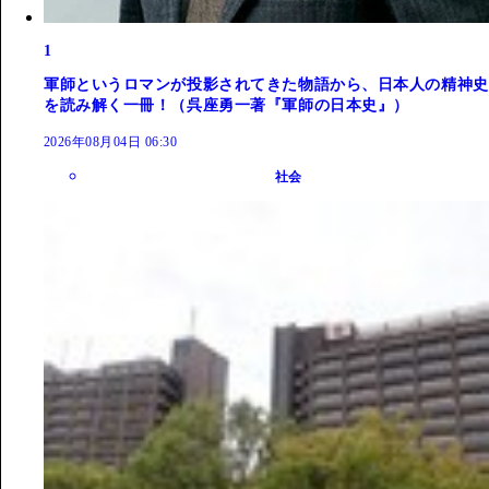
1
軍師というロマンが投影されてきた物語から、日本人の精神史
を読み解く一冊！（呉座勇一著『軍師の日本史』）
2026年08月04日 06:30
社会