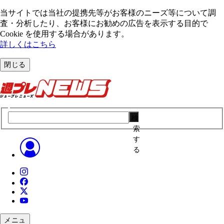
当サイトでは当社の提携先等がお客様のニーズ等について調
査・分析したり、お客様にお勧めの広告を表⽰する⽬的で
Cookie を使⽤する場合があります。
詳しくはこちら
閉じる
検
索
す
る
メニュ