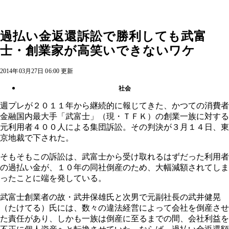
過払い金返還訴訟で勝利しても武富
士・創業家が高笑いできないワケ
2014年03月27日 06:00 更新
社会
週プレが２０１１年から継続的に報じてきた、かつての消費者
金融国内最大手「武富士」（現・ＴＦＫ）の創業一族に対する
元利用者４００人による集団訴訟。その判決が３月１４日、東
京地裁で下された。
そもそもこの訴訟は、武富士から受け取れるはずだった利用者
の過払い金が、１０年の同社倒産のため、大幅減額されてしま
ったことに端を発している。
武富士創業者の故・武井保雄氏と次男で元副社長の武井健晃
（たけてる）氏には、数々の違法経営によって会社を倒産させ
た責任があり、しかも一族は倒産に至るまでの間、会社利益を