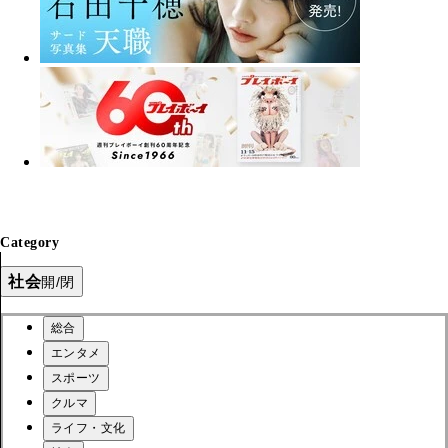
Category
社会
開/閉
総合
エンタメ
スポーツ
クルマ
ライフ・文化