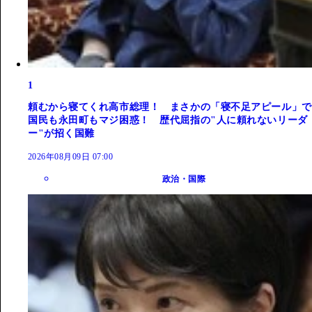
1
頼むから寝てくれ高市総理！ まさかの「寝不足アピール」で
国民も永田町もマジ困惑！ 歴代屈指の"人に頼れないリーダ
ー"が招く国難
2026年08月09日 07:00
政治・国際