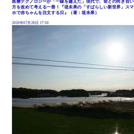
医療テクノロジーが「一線を越えた」現代で、命との向き合い
方を改めて考える一冊！『堤未果の「すばらしい新世界」スマ
ホで赤ちゃんを注文する日』（著：堤未果）
2026年07月28日 17:30