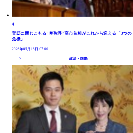
4
官邸に閉じこもる"卑弥呼"高市首相がこれから迎える「3つの
危機」
2026年05月16日 07:00
政治・国際