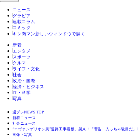
ニュース
グラビア
連載コラム
コミック
キン肉マン
新しいウィンドウで開く
新着
エンタメ
スポーツ
クルマ
ライフ・文化
社会
政治・国際
経済・ビジネス
IT・科学
写真
週プレNEWS TOP
新着ニュース
社会ニュース
“エヴァンゲリオン風”道路工事看板、襲来！「警告 入っちゃ駄目だ」
画像・写真