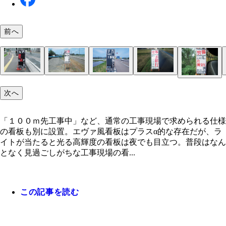
前へ
デザインは現場の担当者と相談しながら高橋さんが
「１００ｍ先工事中」など、通常の工事現場で求め
次へ
成。信頼のおける専門業者に看板を製作してもらい
る仕様の看板も別に設置。エヴァ風看板はプラスα
事発注者の理解と協力のもとで設置を行なう
在だが、ライトが当たると光る高輝度の看板は夜で
「１００ｍ先工事中」など、通常の工事現場で求められる仕様
立つ。
の看板も別に設置。エヴァ風看板はプラスα的な存在だが、ラ
イトが当たると光る高輝度の看板は夜でも目立つ。普段はなん
となく見過ごしがちな工事現場の看...
この記事を読む