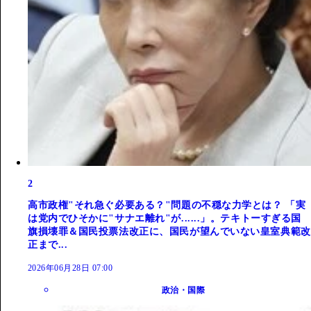
2
高市政権"それ急ぐ必要ある？"問題の不穏な力学とは？ 「実
は党内でひそかに"サナエ離れ"が......」。テキトーすぎる国
旗損壊罪＆国民投票法改正に、国民が望んでいない皇室典範改
正まで...
2026年06月28日 07:00
政治・国際