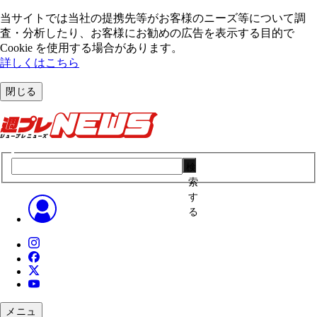
当サイトでは当社の提携先等がお客様のニーズ等について調
査・分析したり、お客様にお勧めの広告を表⽰する⽬的で
Cookie を使⽤する場合があります。
詳しくはこちら
閉じる
検
索
す
る
メニュ