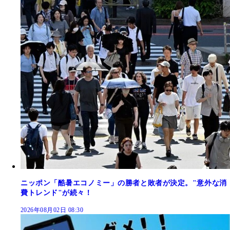
ニッポン「酷暑エコノミー」の勝者と敗者が決定。"意外な消
費トレンド"が続々！
2026年08月02日 08:30