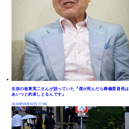
生前の板東英二さんが語っていた『僕が死んだら葬儀委員長は
あいつと約束しとるんです』
2026年08月02日 17:00