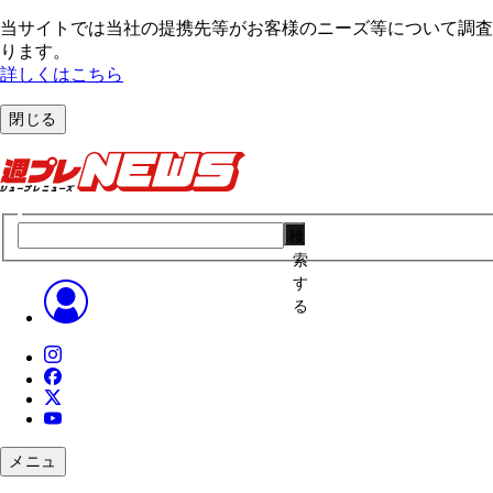
当サイトでは当社の提携先等がお客様のニーズ等について調査・
ります。
詳しくはこちら
閉じる
検
索
す
る
メニュ