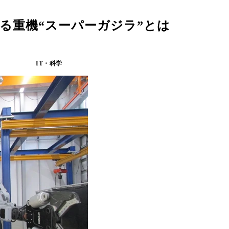
る重機“スーパーガジラ”とは
IT・科学