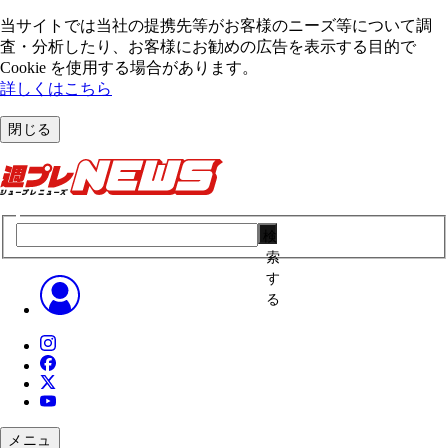
当サイトでは当社の提携先等がお客様のニーズ等について調
査・分析したり、お客様にお勧めの広告を表⽰する⽬的で
Cookie を使⽤する場合があります。
詳しくはこちら
閉じる
検
索
す
る
メニュ