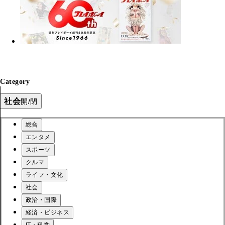
Category
社会
開/閉
総合
エンタメ
スポーツ
クルマ
ライフ・文化
社会
政治・国際
経済・ビジネス
IT・科学