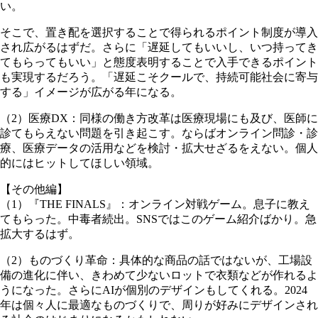
い。
そこで、置き配を選択することで得られるポイント制度が導入
され広がるはずだ。さらに「遅延してもいいし、いつ持ってき
てもらってもいい」と態度表明することで入手できるポイント
も実現するだろう。「遅延こそクールで、持続可能社会に寄与
する」イメージが広がる年になる。
（2）医療DX：同様の働き方改革は医療現場にも及び、医師に
診てもらえない問題を引き起こす。ならばオンライン問診・診
療、医療データの活用などを検討・拡大せざるをえない。個人
的にはヒットしてほしい領域。
【その他編】
（1）『THE FINALS』：オンライン対戦ゲーム。息子に教え
てもらった。中毒者続出。SNSではこのゲーム紹介ばかり。急
拡大するはず。
（2）ものづくり革命：具体的な商品の話ではないが、工場設
備の進化に伴い、きわめて少ないロットで衣類などが作れるよ
うになった。さらにAIが個別のデザインもしてくれる。2024
年は個々人に最適なものづくりで、周りが好みにデザインされ