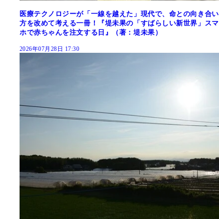
医療テクノロジーが「一線を越えた」現代で、命との向き合い
方を改めて考える一冊！『堤未果の「すばらしい新世界」スマ
ホで赤ちゃんを注文する日』（著：堤未果）
2026年07月28日 17:30