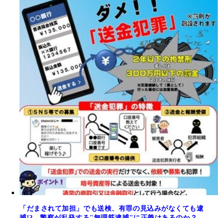
「だまされて加担」でも送検、有罪の見込みがなくても逮
捕!? 警察が乱発する"無理筋逮捕"に正義はあるのか？