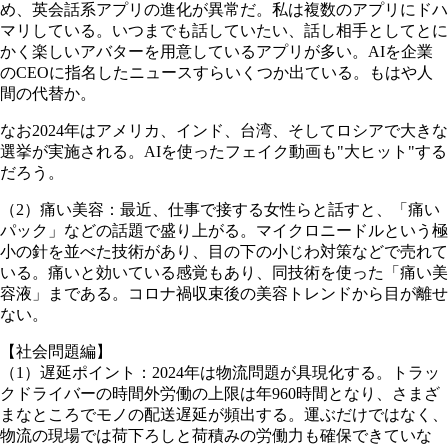
め、英会話系アプリの進化が異常だ。私は複数のアプリにドハ
マリしている。いつまでも話していたい、話し相手としてとに
かく楽しいアバターを用意しているアプリが多い。AIを企業
のCEOに指名したニュースすらいくつか出ている。もはや人
間の代替か。
なお2024年はアメリカ、インド、台湾、そしてロシアで大きな
選挙が実施される。AIを使ったフェイク動画も"大ヒット"する
だろう。
（2）痛い美容：最近、仕事で接する女性らと話すと、「痛い
パック」などの話題で盛り上がる。マイクロニードルという極
小の針を並べた技術があり、目の下の小じわ対策などで売れて
いる。痛いと効いている感覚もあり、同技術を使った「痛い美
容液」まである。コロナ禍収束後の美容トレンドから目が離せ
ない。
【社会問題編】
（1）遅延ポイント：2024年は物流問題が具現化する。トラッ
クドライバーの時間外労働の上限は年960時間となり、さまざ
まなところでモノの配送遅延が頻出する。運ぶだけではなく、
物流の現場では荷下ろしと荷積みの労働力も確保できていな