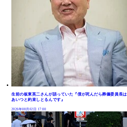
生前の板東英二さんが語っていた『僕が死んだら葬儀委員長は
あいつと約束しとるんです』
2026年08月02日 17:00