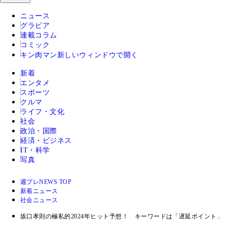
ニュース
グラビア
連載コラム
コミック
キン肉マン
新しいウィンドウで開く
新着
エンタメ
スポーツ
クルマ
ライフ・文化
社会
政治・国際
経済・ビジネス
IT・科学
写真
週プレNEWS TOP
新着ニュース
社会ニュース
坂口孝則の極私的2024年ヒット予想！ キーワードは「遅延ポイント」