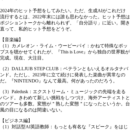
2024年のヒット予想をしてみたい。ただ、生成AIがこれだけ
流行するとは、2022年末には誰も思わなかった。ヒット予想は
ポジショントークから離れられず、「自分語り」に近い。開き
直って、私的ヒット予想をどうぞ。
【音楽編】
（1）カメレオン・ライム・ウーピーパイ：かねて特殊なポッ
プスを聴かせてくれたが、『This is Love』から独自の世界観が
完成。現在、大注目。
（2）DALLJUB STEP CLUB：ベテランともいえるオルタナバ
ンド。ただし、2023年に立て続けに発表した楽曲が異常なの
だ。『NINTENDO』なんて最高。何があったのだろう。
（3）Paledusk：エクストリーム・ミュージックの先端を走る
バンド。きわめて新しい挑戦をしつづけ、海外アーティストと
のツアーも多数。変態が＂熟した変態＂になったというか。台
風の目になるのは間違いない。
【ビジネス編】
（1）対話型AI英語教師：もっとも有名な『スピーク』をはじ