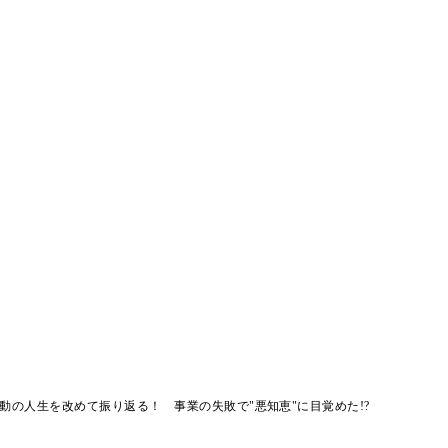
動の人生を改めて振り返る！ 事業の失敗で"悪知恵"に目覚めた!?