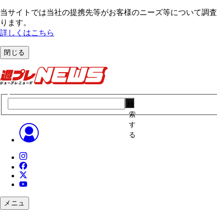
当サイトでは当社の提携先等がお客様のニーズ等について調査・
ります。
詳しくはこちら
閉じる
検
索
す
る
メニュ