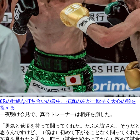
8Rの壮絶な打ち合いの最中、拓真の左が一瞬早く天心の顎を
捉える
一夜明け会見で、真吾トレーナーは相好を崩した。
「勇気と覚悟を持って闘ってくれた。たぶん皆さん、そうだと
思うんですけど、（僕は）初めて下がることなく闘ってくれた
拓真を見れたと思う。昨日（試合が終わってから）改めて試合