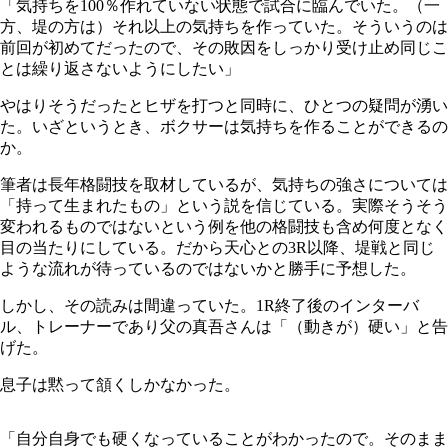
「気持ちを100％作れていない状態で試合に臨んでいた。（一
方、堤の方は）それ以上の気持ちを作っていた。そういうのは
前回が初めてだったので、その敗因をしっかり受け止め同じこ
とは繰り返さないようにしたい」
やはりそうだったとヒザを打つと同時に、ひとつの疑問が湧い
た。いざというとき、ボクサーは気持ちを作ることができるの
か。
筆者は長年格闘技を取材しているが、気持ちの強さについては
「持って生まれたもの」という説を信じている。実際そうそう
変われるものではないという例を他の格闘技も含め何度となく
目の当たりにしている。だから天心との3R以降、堤戦と同じ
ような流れが待っているのではないかと勝手に予想した。
しかし、その読みは間違っていた。1R終了後のインターバ
ル、トレーナーであり父の真吾さんは「（動きが）硬い」と告
げた。
息子は黙って頷くしかなかった。
「自分自身でも硬くなっていることがわかったので。そのまま