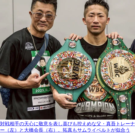
対戦相手の天心に敬意を表し喜びも控えめな父・真吾トレーナ
ー（左）と大橋会長（右）。拓真もサムライベルトが似合う