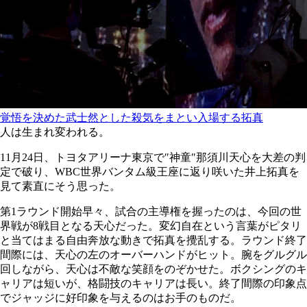
覚悟を決めた武士然とした殺気をまとい入場する拓真
人は生まれ変われる。
11月24日、トヨタアリーナ東京で″神童″那須川天心を大差の判
定で破り、WBC世界バンタム級王座に返り咲いた井上拓真を
見て素直にそう思った。
第1ラウンド開始早々、試合の主導権を握ったのは、今回の世
界戦が8戦目となる天心だった。変幻自在という言葉がピタリ
と当てはまる自由奔放な動きで拓真を攪乱する。ラウンド終了
間際には、天心の左のオーバーハンドがヒット。腕をグルグル
回しながら、天心は不敵な笑顔をのぞかせた。ボクシングのキ
ャリアは短いが、格闘技のキャリアは長い。終了間際の印象点
でジャッジに好印象を与えるのはお手のものだ。