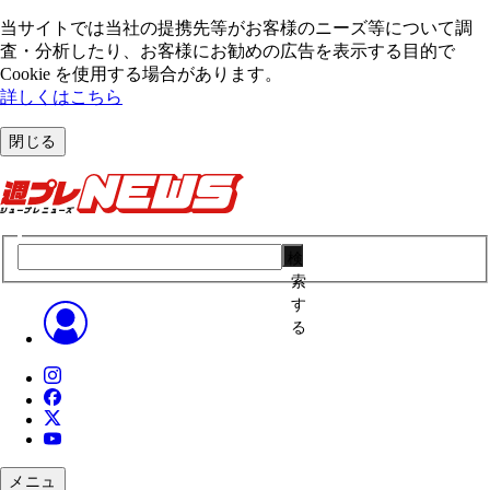
当サイトでは当社の提携先等がお客様のニーズ等について調
査・分析したり、お客様にお勧めの広告を表⽰する⽬的で
Cookie を使⽤する場合があります。
詳しくはこちら
閉じる
検
索
す
る
メニュ