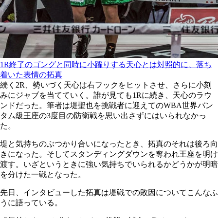
1R終了のゴングと同時に小躍りする天心とは対照的に、落ち
着いた表情の拓真
続く2R、勢いづく天心は右フックをヒットさせ、さらに小刻
みにジャブを当てていく。誰が見ても1Rに続き、天心のラウ
ンドだった。筆者は堤聖也を挑戦者に迎えてのWBA世界バン
タム級王座の3度目の防衛戦を思い出さずにはいられなかっ
た。
堤と気持ちのぶつかり合いになったとき、拓真のそれは後ろ向
きになった。そしてスタンディングダウンを奪われ王座を明け
渡す。いざというときに強い気持ちでいられるかどうかが明暗
を分けた一戦となった。
先日、インタビューした拓真は堤戦での敗因についてこんなふ
うに語っている。