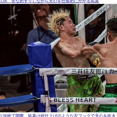
12R、舌なめずりしながら天心を仕留めにかかる拓真
12R終了間際、拓真は総仕上げのような左フックで天心を吹き