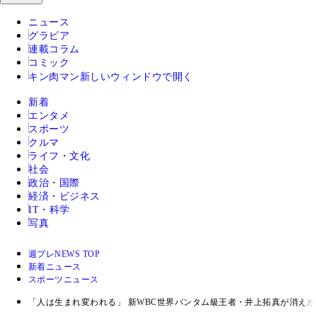
ニュース
グラビア
連載コラム
コミック
キン肉マン
新しいウィンドウで開く
新着
エンタメ
スポーツ
クルマ
ライフ・文化
社会
政治・国際
経済・ビジネス
IT・科学
写真
週プレNEWS TOP
新着ニュース
スポーツニュース
「人は生まれ変われる」 新WBC世界バンタム級王者・井上拓真が消え