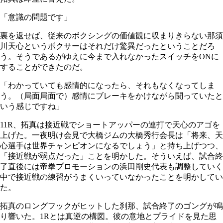
「意識の問題です」
裏を返せば、従来のボクシングの価値観に収まりきらない那須
川天心というボクサーはそれだけ驚異だったということだろ
う。そうであるがゆえに今まで入れなかったスイッチをONに
することができたのだ。
「わかっていても感情的になったら、それもなくなってしま
う。（局面局面で）感情にブレーキをかけながら闘っていたと
いう感じですね」
11R、拓真は接近戦でショートアッパーの連打で天心のアゴを
上げた。一夜明け会見で大橋ジムの大橋秀行会長は「将来、天
心選手は世界チャンピオンになるでしょう」と持ち上げつつ、
「接近戦が弱点だった」ことを明かした。そういえば、試合終
了直後には帝拳プロモーションの浜田剛史代表も調整していく
中で接近戦の練習がうまくいっていなかったことを明かしてい
た。
拓真のロングフックがヒットした刹那、試合終了のゴングが鳴
り響いた。1Rとは真逆の構図。彼の意地とプライドを見た思