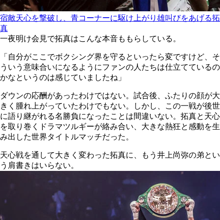
宿敵天心を撃破し、青コーナーに駆け上がり雄叫びをあげる拓
真
一夜明け会見で拓真はこんな本音ももらしている。
「自分がここでボクシング界を守るといったら変ですけど、そ
ういう意味合いになるようにファンの人たちは仕立てているの
かなというのは感じていましたね」
ダウンの応酬があったわけではない。試合後、ふたりの顔が大
きく腫れ上がっていたわけでもない。しかし、この一戦が後世
に語り継がれる名勝負になったことは間違いない。拓真と天心
を取り巻くドラマツルギーが絡み合い、大きな熱狂と感動を生
み出した世界タイトルマッチだった。
天心戦を通して大きく変わった拓真に、もう井上尚弥の弟とい
う肩書きはいらない。