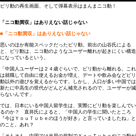
ビリ動の再生画面、そして弾幕表示はまんまニコ動！
「ニコ動買収」はありえない話じゃない
■「ニコ動買収」はありえない話じゃない
思いのほか有能スペックだったビリ動。前出の山谷氏による
と、ビリ動は、ニコ動のようなユーザー離れが起きにくい構造
になっているという。
「中国人ユーザーは２４歳ぐらいで、ビリ動から離れる。これ
は就職して自由に使えるお金が増え、デートや飲み会などビリ
動以外の遊びを覚えるからです。しかし、人口が多い中国では
新たに中高生の世代がどんどん補充されるので、ユーザーが減
らないんです」
では、日本にいる中国人留学生は、実際にビリ動を楽しんでい
るのか？ 直井氏によると、「中国人の学生に聞いたところ
『今はＹｏｕＴｕｂｅのほうが好き』と言っていましたね」と
のこと。あれ？
「そもそも、中国では当局の規制でＹｏｕＴｕｂｅやニコ動が