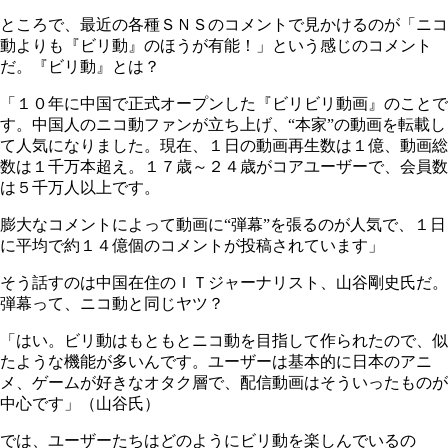
ところで、最近の各種ＳＮＳのコメントで見かけるのが「ニコ
動よりも『ビリ動』のほうが有能！」という感じのコメント
だ。『ビリ動』とは？
「１０年に中国で正式オープンした『ビリビリ動画』のことで
す。中国人のニコ動ファンが立ち上げ、“本家”の動画を転載し
て人気になりました。現在、１日の動画再生数は１億、動画総
数は１千万本超え。１７歳～２４歳がコアユーザーで、会員数
は５千万人以上です。
膨大なコメントによって動画に“弾幕”を張るのが人気で、１日
に平均で約１４億個のコメントが投稿されています」
そう話すのは中国在住のＩＴジャーナリスト、山谷剛史氏だ。
弾幕って、ニコ動と同じヤツ？
「はい。ビリ動はもともとニコ動を目指して作られたので、似
たような機能が多いんです。ユーザーは基本的に日本のアニ
メ、ゲームが好きなオタク層で、配信動画はそういったものが
中心です」（山谷氏）
では、ユーザーたちはどのようにビリ動を楽しんでいるの