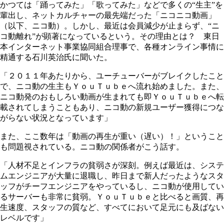
かつては「踊ってみた」「歌ってみた」などで多くの“生主”を
輩出し、ネットカルチャーの最先端だった「ニコニコ動画」
（以下、ニコ動）。しかし、最近は会員減少が止まらず、“ニ
コ動離れ”が顕著になっているという。その理由とは？ 東日
本インターネット事業協同組合理事で、各種オンライン事情に
精通する石川英治氏に聞いた。
「２０１１年あたりから、ユーチューバーがブレイクしたこと
で、ニコ動の生主もＹｏｕＴｕｂｅへ流れ始めました。また、
ニコ動発のおもしろい動画が生まれても即ＹｏｕＴｕｂｅへ転
載されてしまうこともあり、ニコ動の新規ユーザー獲得につな
がらない状況となっています」
また、ここ数年は「動画の再生が重い（遅い）！」ということ
も問題視されている。ニコ動の関係者がこう話す。
「人材不足とインフラの貧弱さが深刻。例えば最近は、システ
ムエンジニアが大量に退職し、昨日まで新人だったようなスタ
ッフがチーフエンジニアをやっているし、ニコ動が使用してい
るサーバーも非常に貧弱。ＹｏｕＴｕｂｅと比べると画質、再
生速度、スタッフの質など、すべてにおいて足元にも及ばない
レベルです」