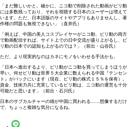
「まだ難しいかと。確かに、ニコ動で削除された動画がビリ動
には多数残っており、それを視聴する日本のユーザーは増えて
います。ただ、日本語版のサイトやアプリもありませんし、著
作権の問題も無視できない」（直井氏）
「例えば、中国の美人コスプレイヤーがニコ動、ビリ動の両方
で動画配信すれば、サイト上での日中交流が盛り上がるし、ビ
リ動の日本での認知も上がるのでは？」（前出・山谷氏）
ただ、より現実的なのはカネにモノをいわせる手法かも。
「日本へ進出するより、ビリ動がニコ動を買ってしまうほうが
早い。何せビリ動は世界５大企業に数えられる中国『テンセン
ト』がバックにいます（現在、ビリ動の株式１５％を保有）。
資金、技術力共に充実しているビリ動は、ニコ動の運営も十分
可能だと思います」（前出・石川氏）
日本のサブカルチャーの雄が中国に買われる……想像するだけ
で、ちょっと複雑な気分になるね。