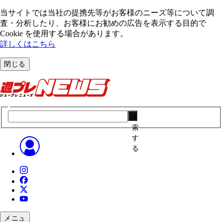
当サイトでは当社の提携先等がお客様のニーズ等について調
査・分析したり、お客様にお勧めの広告を表⽰する⽬的で
Cookie を使⽤する場合があります。
詳しくはこちら
閉じる
検
索
す
る
メニュ