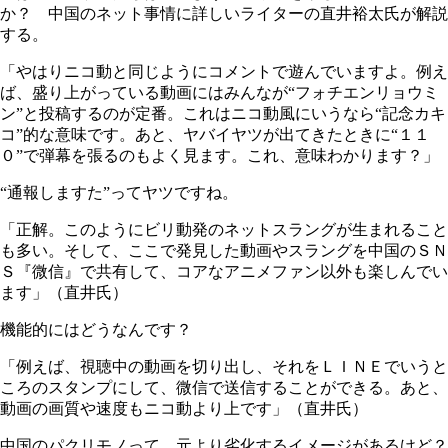
か？ 中国のネット事情に詳しいライターの直井裕太氏が解説
する。
「やはりニコ動と同じようにコメントで遊んでいますよ。例え
ば、盛り上がっている動画にはみんなが“フォチエンリョウミ
ン”と投稿するのが定番。これはニコ動風にいうなら“記念カキ
コ”的な意味です。あと、ヤバイヤツが出てきたときに“１１
０”で弾幕を張るのもよく見ます。これ、意味わかります？」
“通報しますた”ってヤツですね。
「正解。このようにビリ動発のネットスラングが生まれること
も多い。そして、ここで発見した動画やスラングを中国のＳＮ
Ｓ『微信』で共有して、コアなアニメファン以外も楽しんでい
ます」（直井氏）
機能的にはどうなんです？
「例えば、視聴中の動画を切り出し、それをＬＩＮＥでいうと
ころのスタンプにして、微信で送信することができる。あと、
動画の画質や速度もニコ動より上です」（直井氏）
中国のパクリモノって、元より劣化するイメージがあるけど？