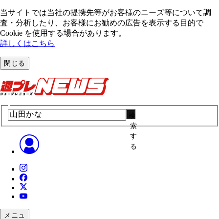
当サイトでは当社の提携先等がお客様のニーズ等について調
査・分析したり、お客様にお勧めの広告を表⽰する⽬的で
Cookie を使⽤する場合があります。
詳しくはこちら
閉じる
検
索
す
る
メニュ