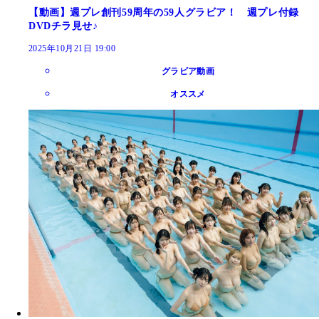
【動画】週プレ創刊59周年の59人グラビア！ 週プレ付録
DVDチラ見せ♪
2025年10月21日 19:00
グラビア動画
オススメ