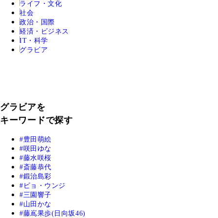
ライフ・文化
社会
政治・国際
経済・ビジネス
IT・科学
グラビア
グラビアを
キーワードで探す
豊田萌絵
咲田ゆな
藤水咲桜
斎藤恭代
鍛治島彩
ピョ・ウンジ
三園響子
山田かな
藤嶌果歩(日向坂46)