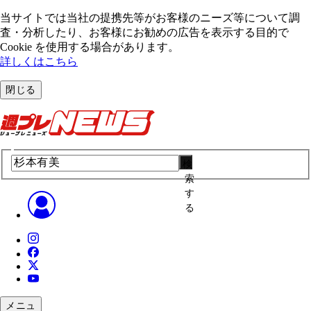
当サイトでは当社の提携先等がお客様のニーズ等について調
査・分析したり、お客様にお勧めの広告を表⽰する⽬的で
Cookie を使⽤する場合があります。
詳しくはこちら
閉じる
検
索
す
る
メニュ