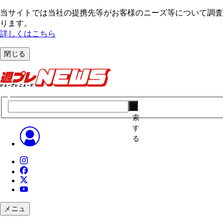
当サイトでは当社の提携先等がお客様のニーズ等について調査・
ります。
詳しくはこちら
閉じる
検
索
す
る
メニュ