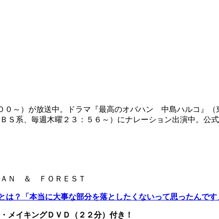
００～）が放送中。ドラマ『最高のオバハン 中島ハルコ』（
曜２３：５６～）にナレーション出演中。公式Twitter【@marika
ＡＮ ＆ ＦＯＲＥＳＴ
とは？
「本当に大事な部分を落としたくないって思ったんです
・メイキングＤＶＤ（２２分）付き！