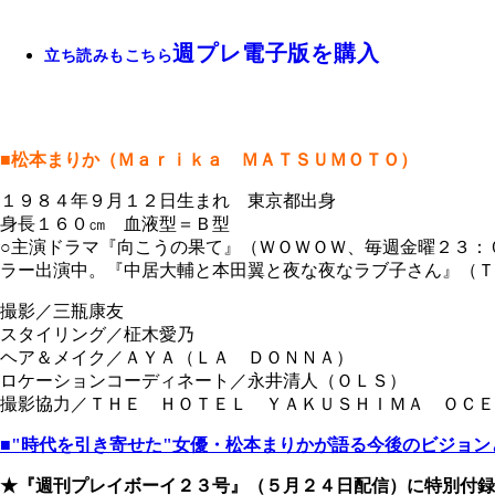
週プレ電子版を購入
立ち読みもこちら
■松本まりか（Ｍａｒｉｋａ ＭＡＴＳＵＭＯＴＯ）
１９８４年９月１２日生まれ 東京都出身
身長１６０㎝ 血液型＝Ｂ型
○主演ドラマ『向こうの果て』（ＷＯＷＯＷ、毎週金曜２３：
ラー出演中。『中居大輔と本田翼と夜な夜なラブ子さん』（ＴＢＳ系、毎週木
撮影／三瓶康友
スタイリング／柾木愛乃
ヘア＆メイク／ＡＹＡ（ＬＡ ＤＯＮＮＡ）
ロケーションコーディネート／永井清人（ＯＬＳ）
撮影協力／ＴＨＥ ＨＯＴＥＬ ＹＡＫＵＳＨＩＭＡ ＯＣＥ
■"時代を引き寄せた"女優・松本まりかが語る今後のビジョン
★『週刊プレイボーイ２３号』（５月２４日配信）に特別付録