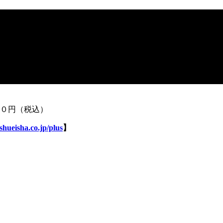
０円（税込）
shueisha.co.jp/plus
】