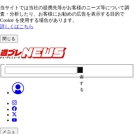
当サイトでは当社の提携先等がお客様のニーズ等について調
査・分析したり、お客様にお勧めの広告を表⽰する⽬的で
Cookie を使⽤する場合があります。
詳しくはこちら
閉じる
検
索
す
る
メニュ