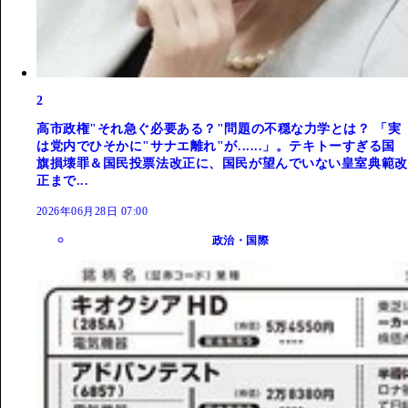
2
高市政権"それ急ぐ必要ある？"問題の不穏な力学とは？ 「実
は党内でひそかに"サナエ離れ"が......」。テキトーすぎる国
旗損壊罪＆国民投票法改正に、国民が望んでいない皇室典範改
正まで...
2026年06月28日 07:00
政治・国際