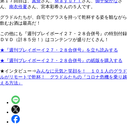
第１７回目は、
真奈
さん、
Ｍａｙｕｒｉ
さん、
御子柴かな
さ
ん、
南衣伶夏
さん、宮本彩希さんの５人です。
グラドルたちが、自宅でグラスを持って乾杯する姿を観ながら
飲むお酒は最高だ！
この他にも『週刊プレイボーイ２７・２８合併号』の特別付録
ＤＶＤ（計８５分！）はコンテンツが盛りだくさん！
★『週刊プレイボーイ２７・２８合併号』を立ち読みする
★『週刊プレイボーイ２７・２８合併号』の紙版を購入する
★インタビュー⇒
みんなに元気と笑顔を！ １０１人のグラド
ルがリモートで乾杯！ グラドルたちの『コロナ危機を乗り越
える方法』