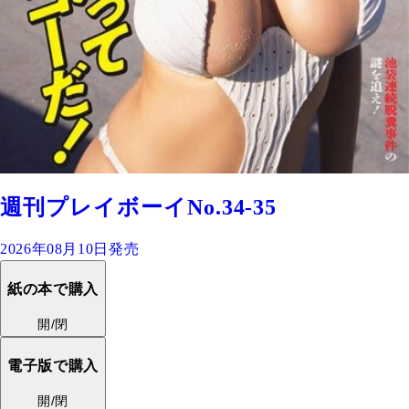
週刊プレイボーイNo.34-35
2026年08月10日発売
紙の本で購入
開/閉
電子版で購入
開/閉