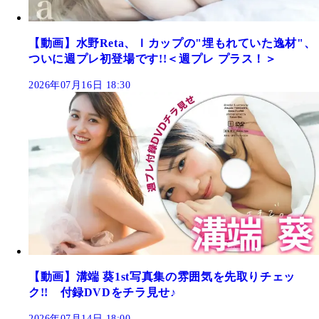
【動画】水野Reta、Ｉカップの"埋もれていた逸材"、
ついに週プレ初登場です!!＜週プレ プラス！＞
2026年07月16日 18:30
【動画】溝端 葵1st写真集の雰囲気を先取りチェッ
ク!! 付録DVDをチラ見せ♪
2026年07月14日 18:00