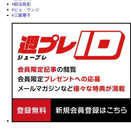
鍛治島彩
ピョ・ウンジ
三園響子