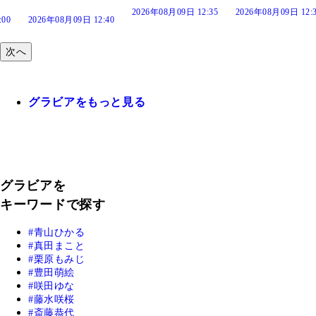
2026年08月09日 12:35
2026年08月09日 12:30
:40
次へ
グラビアをもっと見る
グラビアを
キーワードで探す
青山ひかる
真田まこと
栗原もみじ
豊田萌絵
咲田ゆな
藤水咲桜
斎藤恭代