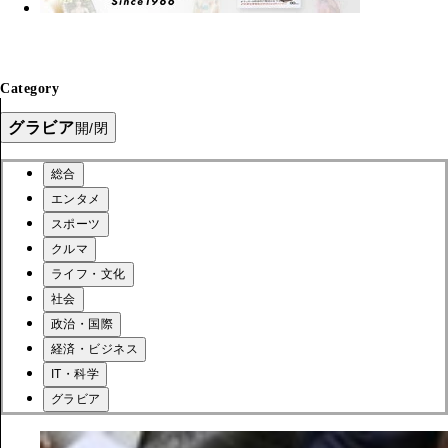
Category
グラビア
開/閉
総合
エンタメ
スポーツ
クルマ
ライフ・文化
社会
政治・国際
経済・ビジネス
IT・科学
グラビア