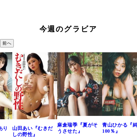
今週のグラビア
前へ
溝端 葵『もう
つの、あおい
で。』
2026年08月09日 12:
麻倉瑞季『夏がそ
青山ひかる『純度
きだ
うさせた』
100％』