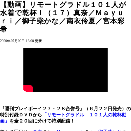
【動画】リモートグラドル１０１人が
水着で乾杯！（１７）真奈／Ｍａｙｕ
ｒｉ／御子柴かな／南衣伶夏／宮本彩
希
2020年07月09日 18:00 更新
『週刊プレイボーイ２７・２８合併号』（６月２２日発売）の
特別付録ＤＶＤから
「リモートグラドル １０１人の乾杯動
画」
を全２０回に分けて特別配信！