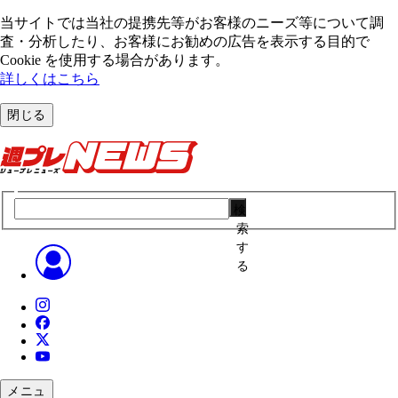
当サイトでは当社の提携先等がお客様のニーズ等について調
査・分析したり、お客様にお勧めの広告を表⽰する⽬的で
Cookie を使⽤する場合があります。
詳しくはこちら
閉じる
検
索
す
る
メニュ