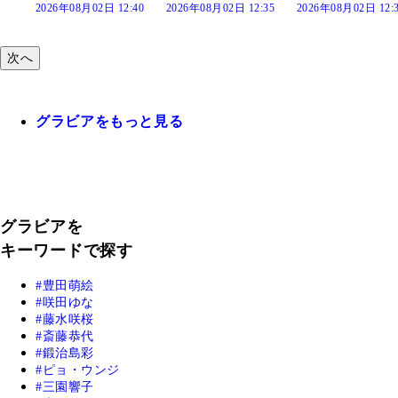
:40
2026年08月02日 12:35
2026年08月02日 12:30
2026年08月02日 12:
次へ
グラビアをもっと見る
グラビアを
キーワードで探す
豊田萌絵
咲田ゆな
藤水咲桜
斎藤恭代
鍛治島彩
ピョ・ウンジ
三園響子