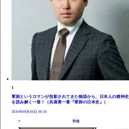
1
軍師というロマンが投影されてきた物語から、日本人の精神史
を読み解く一冊！（呉座勇一著『軍師の日本史』）
2026年08月04日 06:30
社会