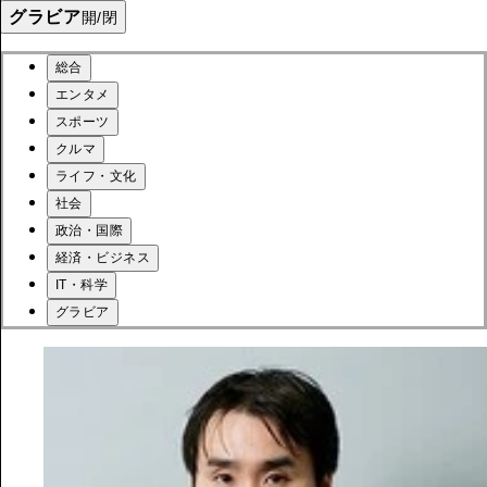
グラビア
開/閉
総合
エンタメ
スポーツ
クルマ
ライフ・文化
社会
政治・国際
経済・ビジネス
IT・科学
グラビア