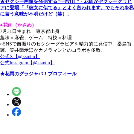
★セクシー画像を発信する"一般OL"・花雨がセクシーグラビ
アに登場「『彼女に似てる』とよく言われます。でもそれを私
に言う意味が不明だけど（笑）」
●花雨（かさめ）
7月31日生まれ 東京都出身
趣味＝麻雀、ゲーム 特技＝料理
○SNSで自撮りのセクシーグラビアを精力的に発信中。桑島智
輝、笠井爾示ほかカメラマンとのコラボも多数。
公式X【@ksmttn】
公式Instagram【@ksmttn】
★花雨のグラジャパ！プロフィール