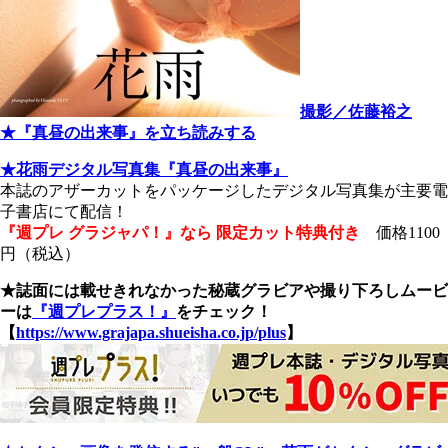
撮影／佐藤裕之
★『真昼の出来事』を立ち読みする
★花雨デジタル写真集『真昼の出来事』
本誌のアザーカットをパッケージしたデジタル写真集が主要電
子書店にて配信！
『週プレ グラジャパ！』なら 限定カット特典付き
価格1100
円（税込）
★誌面には載せきれなかった秘蔵グラビアや撮り下ろしムービ
ーは
『週プレプラス！』
をチェック！
【
https://www.grajapa.shueisha.co.jp/plus
】