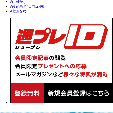
山田かな
藤嶌果歩(日向坂46)
七瀬なな