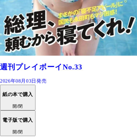
週刊プレイボーイNo.33
2026年08月03日発売
紙の本で購入
開/閉
電子版で購入
開/閉