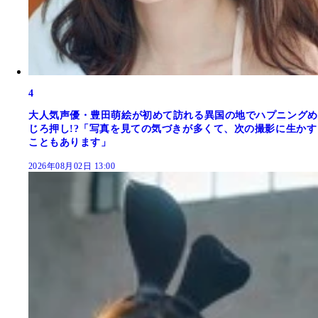
4
大人気声優・豊田萌絵が初めて訪れる異国の地でハプニングめ
じろ押し!?「写真を見ての気づきが多くて、次の撮影に生かす
こともあります」
2026年08月02日 13:00