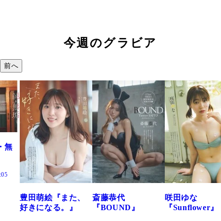
今週のグラビア
前へ
た、
斎藤恭代
咲田ゆな
藤水咲桜『花
』
『BOUND』
『Sunflower』
だまり』