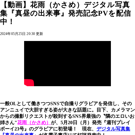
【動画】花雨（かさめ）デジタル写真
集『真昼の出来事』発売記念PVを配信
中！
2024年05月25日 20:30 更新
一般OLとして働きつつSNSで自撮りグラビアを発信し、その
アンニュイで大胆すぎる姿が大きな話題に。目下、カメラマン
からの撮影リクエストが殺到するSNS界最強の〝隣のエロいお
姉さん"
花雨（かさめ）
が、5月20日（月）発売『週刊プレイ
ボーイ23号』のグラビアに初登場！ 現在
、
デジタル写真集