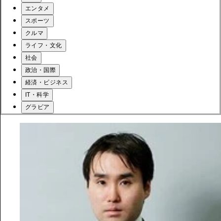
エンタメ
スポーツ
クルマ
ライフ・文化
社会
政治・国際
経済・ビジネス
IT・科学
グラビア