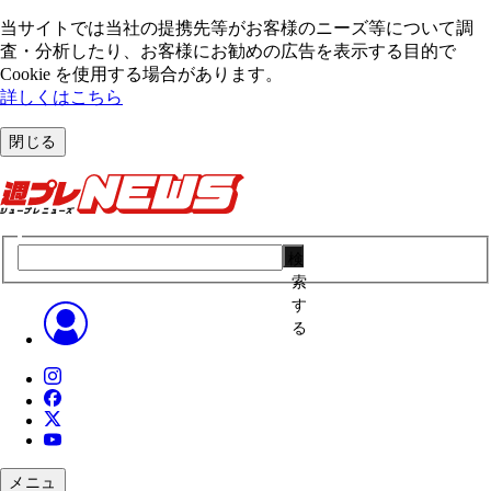
当サイトでは当社の提携先等がお客様のニーズ等について調
査・分析したり、お客様にお勧めの広告を表⽰する⽬的で
Cookie を使⽤する場合があります。
詳しくはこちら
閉じる
検
索
す
る
メニュ