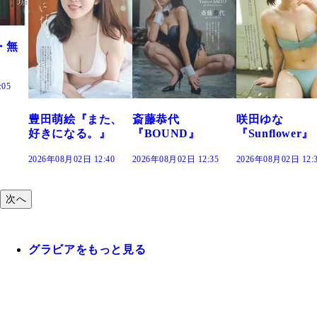
た、
斎藤恭代
咲田ゆな
藤水咲桜『花
』
『BOUND』
『Sunflower』
だまり』
:40
2026年08月02日 12:35
2026年08月02日 12:30
2026年08月02日 12:
次へ
グラビアをもっと見る