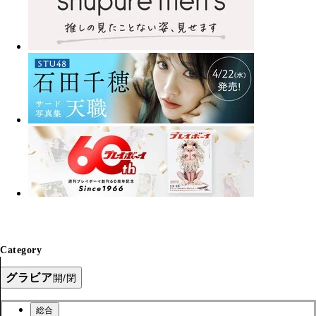
Category
グラビア
開/閉
総合