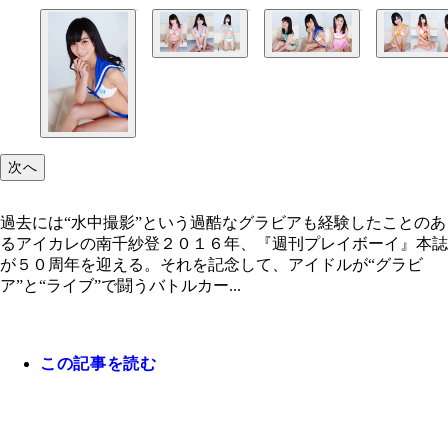
写真左から冨田樹梨亜、南千紗登、上水口姫香
写真左から佐藤春奈、影澤里南、中島優衣
写真左から河東杏樹、川音希、海老原優花
次へ
過去には“水中撮影”という過酷なグラビアも経験したことのあ
るアイカレの南千紗登２０１６年、『週刊プレイボーイ』本誌
が５０周年を迎える。それを記念して、アイドルが“グラビ
ア”と“ライブ”で闘うバトルカー...
この記事を読む
過去には“水中撮影”という過酷なグラビアも経験し