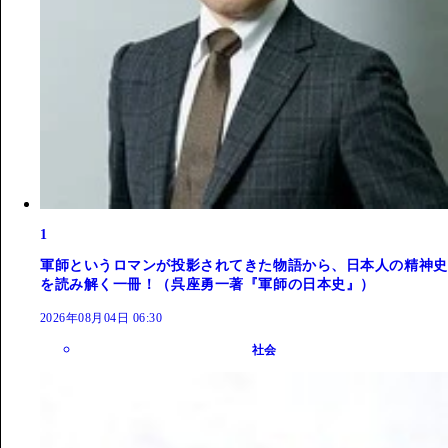
1
軍師というロマンが投影されてきた物語から、日本人の精神史
を読み解く一冊！（呉座勇一著『軍師の日本史』）
2026年08月04日 06:30
社会