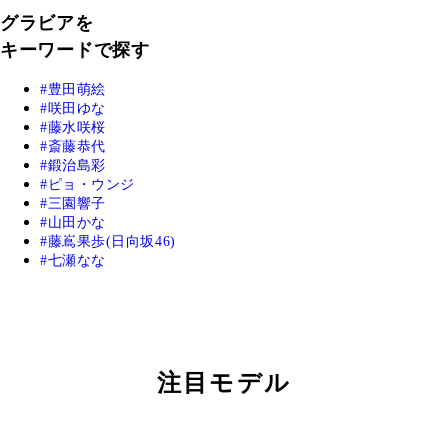
グラビアを
キーワードで探す
豊田萌絵
咲田ゆな
藤水咲桜
斎藤恭代
鍛治島彩
ピョ・ウンジ
三園響子
山田かな
藤嶌果歩(日向坂46)
七瀬なな
注目モデル