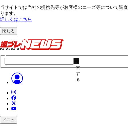
当サイトでは当社の提携先等がお客様のニーズ等について調査・
ります。
詳しくはこちら
閉じる
検
索
す
る
メニュ