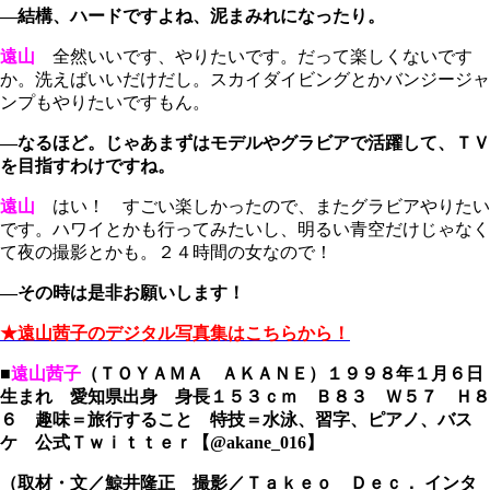
―結構、ハードですよね、泥まみれになったり。
遠山
全然いいです、やりたいです。だって楽しくないです
か。洗えばいいだけだし。スカイダイビングとかバンジージャ
ンプもやりたいですもん。
―なるほど。じゃあまずはモデルやグラビアで活躍して、ＴＶ
を目指すわけですね。
遠山
はい！ すごい楽しかったので、またグラビアやりたい
です。ハワイとかも行ってみたいし、明るい青空だけじゃなく
て夜の撮影とかも。２４時間の女なので！
―その時は是非お願いします！
★遠山茜子のデジタル写真集はこちらから！
■
遠山茜子
（ＴＯＹＡＭＡ ＡＫＡＮＥ）
１９９８年１月６日
生まれ 愛知県出身 身長１５３ｃｍ Ｂ８３ Ｗ５７ Ｈ８
６ 趣味＝旅行すること 特技＝水泳、習字、ピアノ、バス
ケ 公式Ｔｗｉｔｔｅｒ【@akane_016】
（取材・文／鯨井隆正 撮影／Ｔａｋｅｏ Ｄｅｃ． インタ