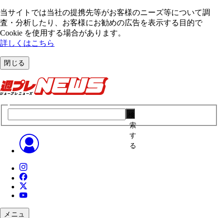
当サイトでは当社の提携先等がお客様のニーズ等について調
査・分析したり、お客様にお勧めの広告を表⽰する⽬的で
Cookie を使⽤する場合があります。
詳しくはこちら
閉じる
検
索
す
る
メニュ