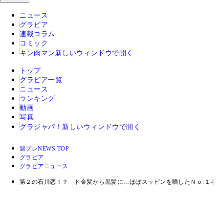
ニュース
グラビア
連載コラム
コミック
キン肉マン
新しいウィンドウで開く
トップ
グラビア一覧
ニュース
ランキング
動画
写真
グラジャパ！
新しいウィンドウで開く
週プレNEWS TOP
グラビア
グラビアニュース
第２の石川恋！？ ド金髪から黒髪に…ほぼスッピンを晒したＮｏ.１ギ