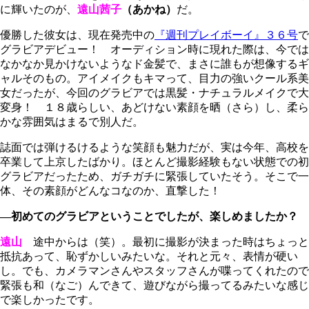
に輝いたのが、
遠山茜子
（あかね）
だ。
優勝した彼女は、現在発売中の
『週刊プレイボーイ』３６号
で
グラビアデビュー！ オーディション時に現れた際は、今では
なかなか見かけないようなド金髪で、まさに誰もが想像するギ
ャルそのもの。アイメイクもキマって、目力の強いクール系美
女だったが、今回のグラビアでは黒髪・ナチュラルメイクで大
変身！ １８歳らしい、あどけない素顔を晒（さら）し、柔ら
かな雰囲気はまるで別人だ。
誌面では弾けるけるような笑顔も魅力だが、実は今年、高校を
卒業して上京したばかり。ほとんど撮影経験もない状態での初
グラビアだったため、ガチガチに緊張していたそう。そこで一
体、その素顔がどんなコなのか、直撃した！
―初めてのグラビアということでしたが、楽しめましたか？
遠山
途中からは（笑）。最初に撮影が決まった時はちょっと
抵抗あって、恥ずかしいみたいな。それと元々、表情が硬い
し。でも、カメラマンさんやスタッフさんが喋ってくれたので
緊張も和（なご）んできて、遊びながら撮ってるみたいな感じ
で楽しかったです。