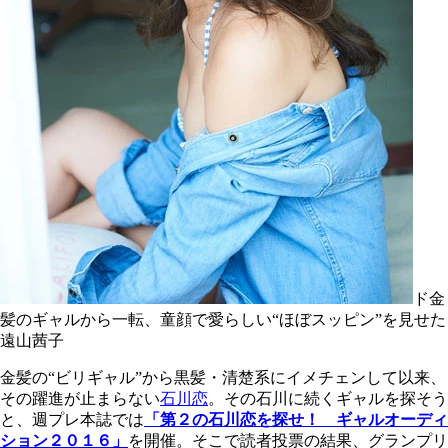
ド金
髪のギャルから一転、童顔で愛らしい“ほぼスッピン”を見せた
遠山茜子
金髪の“ビリギャル”から黒髪・清楚系にイメチェンして以来、
その躍進が止まらない
石川恋
。その石川に続くギャルを探そう
と、週プレ本誌では
「第２の石川恋を探せ！ ギャルオーディ
ション２０１６」
を開催。そこで読者投票の結果、グランプリ