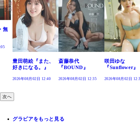
萌絵『また、
斎藤恭代
咲田ゆな
藤水咲
になる。』
『BOUND』
『Sunflower』
だまり
8月02日 12:40
2026年08月02日 12:35
2026年08月02日 12:30
2026年08
次へ
グラビアをもっと見る