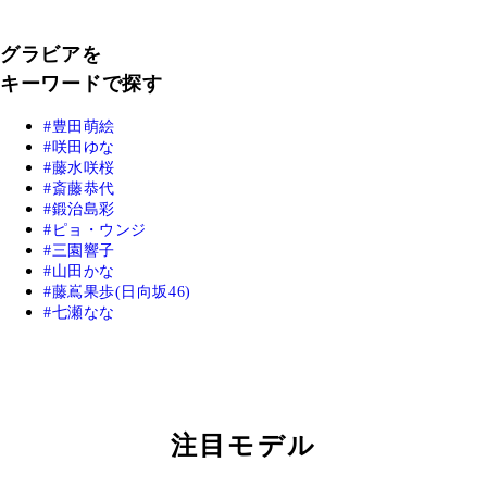
グラビアを
キーワードで探す
豊田萌絵
咲田ゆな
藤水咲桜
斎藤恭代
鍛治島彩
ピョ・ウンジ
三園響子
山田かな
藤嶌果歩(日向坂46)
七瀬なな
注目モデル