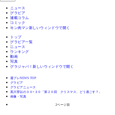
ニュース
グラビア
連載コラム
コミック
キン肉マン
新しいウィンドウで開く
トップ
グラビア一覧
ニュース
ランキング
動画
写真
グラジャパ！
新しいウィンドウで開く
週プレNEWS TOP
グラビア
グラビアニュース
黒川芽以の３０×３０「第２０回 クリスマス、どう過ごす？」
画像・写真
2ページ目