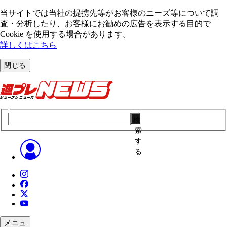
当サイトでは当社の提携先等がお客様のニーズ等について調
査・分析したり、お客様にお勧めの広告を表⽰する⽬的で
Cookie を使⽤する場合があります。
詳しくはこちら
閉じる
検
索
す
る
メニュ