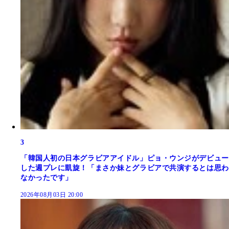
3
「韓国人初の日本グラビアアイドル」ピョ・ウンジがデビュー
した週プレに凱旋！「まさか妹とグラビアで共演するとは思わ
なかったです」
2026年08月03日 20:00