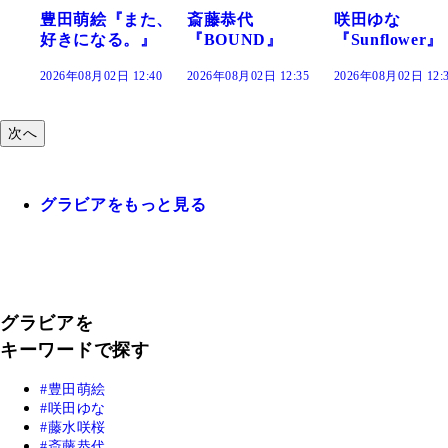
た、
斎藤恭代
咲田ゆな
藤水咲桜『花
』
『BOUND』
『Sunflower』
だまり』
:40
2026年08月02日 12:35
2026年08月02日 12:30
2026年08月02日 12:
次へ
グラビアをもっと見る
グラビアを
キーワードで探す
豊田萌絵
咲田ゆな
藤水咲桜
斎藤恭代