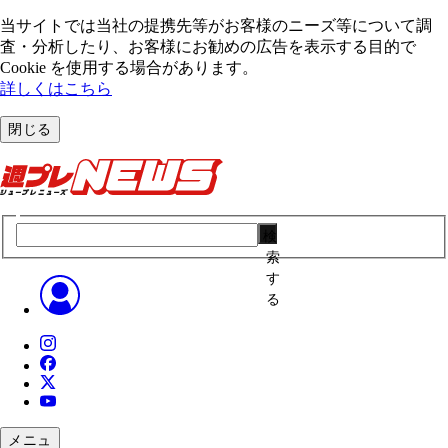
当サイトでは当社の提携先等がお客様のニーズ等について調
査・分析したり、お客様にお勧めの広告を表⽰する⽬的で
Cookie を使⽤する場合があります。
詳しくはこちら
閉じる
検
索
す
る
メニュ