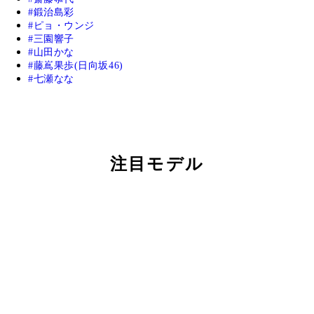
鍛治島彩
ピョ・ウンジ
三園響子
山田かな
藤嶌果歩(日向坂46)
七瀬なな
注目モデル