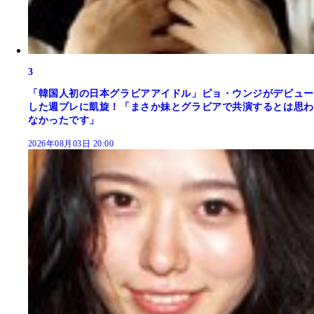
3
「韓国人初の日本グラビアアイドル」ピョ・ウンジがデビュー
した週プレに凱旋！「まさか妹とグラビアで共演するとは思わ
なかったです」
2026年08月03日 20:00