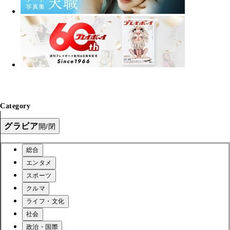
Category
グラビア
開/閉
総合
エンタメ
スポーツ
クルマ
ライフ・文化
社会
政治・国際