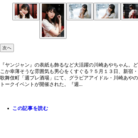
『ヤンジャン』の表紙も飾るなど大活躍の川崎あや
イベント当日もやっぱり雨でした
「やっぱりロケ地はご飯がおいしいところに限るな
ん。どこか幸薄そうな雰囲気も男心をくすぐる？
次へ
『ヤンジャン』の表紙も飾るなど大活躍の川崎あやちゃん。ど
こか幸薄そうな雰囲気も男心をくすぐる？５月１３日、新宿・
歌舞伎町「週プレ酒場」にて、グラビアアイドル・川崎あやの
トークイベントが開催された。『週...
この記事を読む