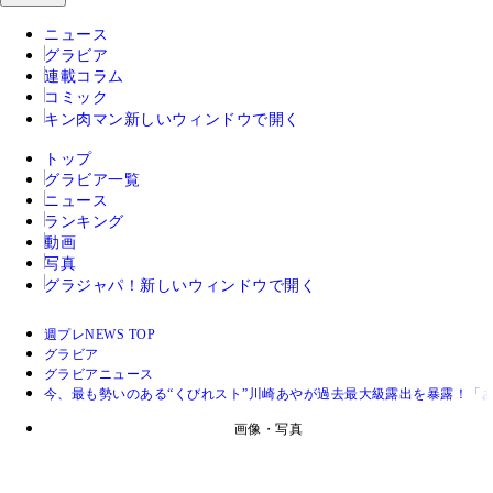
ニュース
グラビア
連載コラム
コミック
キン肉マン
新しいウィンドウで開く
トップ
グラビア一覧
ニュース
ランキング
動画
写真
グラジャパ！
新しいウィンドウで開く
週プレNEWS TOP
グラビア
グラビアニュース
今、最も勢いのある“くびれスト”川崎あやが過去最大級露出を暴露！「
画像・写真