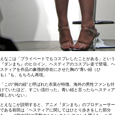
えなこは「プライベートでもコスプレしたことがある」という
『ダンまち』のヒロイン、ヘスティアのコスプレ姿で登場。ヘ
スティアを作品の象徴的存在にさせた胸の"青い紐
（ひ
も）
"も、もちろん再現。
「この"例の紐"と呼ばれた衣装が特徴。海外の男性ファンも付
けていたほど、すごい流行った。青い紐と言ったらヘスティア
様しかいない」
とえなこが説明すると、アニメ『ダンまち』のプロデューサー
である前田は「ヘスティアに関してはひとり歩きをした部分