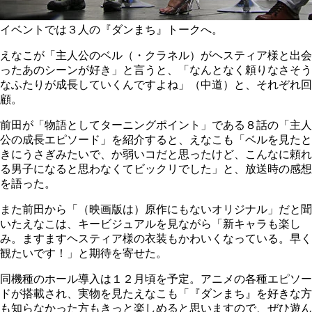
イベントでは３人の『ダンまち』トークへ。
えなこが「主人公のベル（・クラネル）がヘスティア様と出会
ったあのシーンが好き」と言うと、「なんとなく頼りなさそう
なふたりが成長していくんですよね」（中道）と、それぞれ回
顧。
前田が「物語としてターニングポイント」である８話の「主人
公の成長エピソード」を紹介すると、えなこも「ベルを見たと
きにうさぎみたいで、か弱いコだと思ったけど、こんなに頼れ
る男子になると思わなくてビックリでした」と、放送時の感想
を語った。
また前田から「（映画版は）原作にもないオリジナル」だと聞
いたえなこは、キービジュアルを見ながら「新キャラも楽し
み。ますますヘスティア様の衣装もかわいくなっている。早く
観たいです！」と期待を寄せた。
同機種のホール導入は１２月頃を予定。アニメの各種エピソー
ドが搭載され、実物を見たえなこも「『ダンまち』を好きな方
も知らなかった方もきっと楽しめると思いますので、ぜひ遊ん