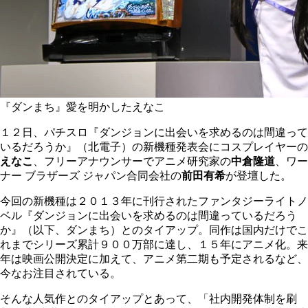
『ダンまち』愛を明かしたえなこ
１２日、パチスロ『ダンジョンに出会いを求めるのは間違って
いるだろうか』（北電子）の新機種発表会にコスプレイヤーの
えなこ
、フリーアナウンサーでアニメ研究家の
中倉隆道
、ワー
ナー ブラザーズ ジャパン合同会社の
前田有希
が登壇した。
今回の新機種は２０１３年に刊行されたファンタジーライトノ
ベル『ダンジョンに出会いを求めるのは間違っているだろう
か』（以下、ダンまち）とのタイアップ。同作は国内だけでこ
れまでシリーズ累計９００万部に達し、１５年にアニメ化。来
年は映画公開決定に加えて、アニメ第二期も予定されるなど、
今なお注目されている。
そんな人気作とのタイアップとあって、「社内開発体制を刷