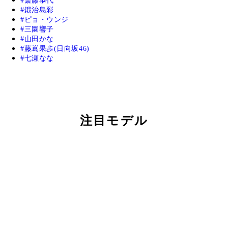
斎藤恭代
鍛治島彩
ピョ・ウンジ
三園響子
山田かな
藤嶌果歩(日向坂46)
七瀬なな
注目モデル