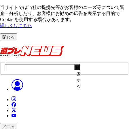
当サイトでは当社の提携先等がお客様のニーズ等について調
査・分析したり、お客様にお勧めの広告を表⽰する⽬的で
Cookie を使⽤する場合があります。
詳しくはこちら
閉じる
検
索
す
る
メニュ