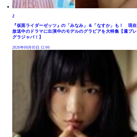
2
『仮面ライダーゼッツ』の「みなみ」＆「なすか」も！ 現在
放送中のドラマに出演中のモデルのグラビアを大特集【週プレ
グラジャパ！】
2026年08月05日 12:00