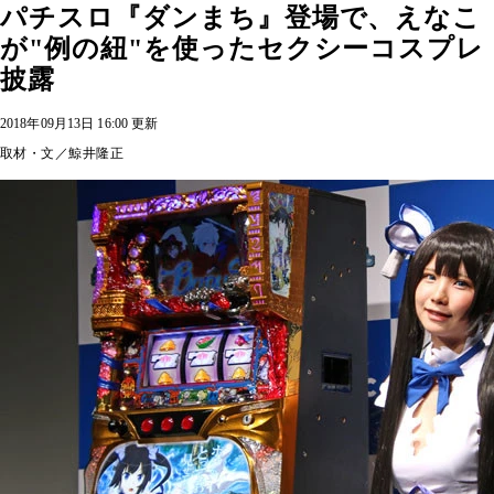
パチスロ『ダンまち』登場で、えなこ
が"例の紐"を使ったセクシーコスプレ
披露
2018年09月13日 16:00 更新
取材・文／鯨井隆正