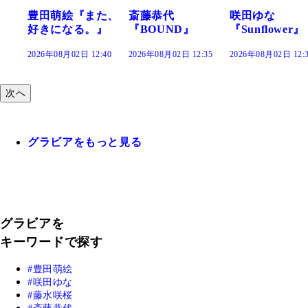
た、
斎藤恭代
咲田ゆな
藤水咲桜『花
』
『BOUND』
『Sunflower』
だまり』
:40
2026年08月02日 12:35
2026年08月02日 12:30
2026年08月02日 12:
次へ
グラビアをもっと見る
グラビアを
キーワードで探す
豊田萌絵
咲田ゆな
藤水咲桜