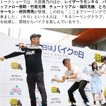
トークショーでは、大原優乃のほか、
レイザーラモンＲＧ
、
バ
ッファロー吾郎・竹若元博
、
チュートリアル・福田充徳
、
とろ
サーモン・村田秀亮
が登壇。この日も「ここまでツーリングで
来ました」（ＲＧ）という４人は、「ＲＧツーリングクラブ」
を結成し、普段からバイクを楽しんでいるそう。