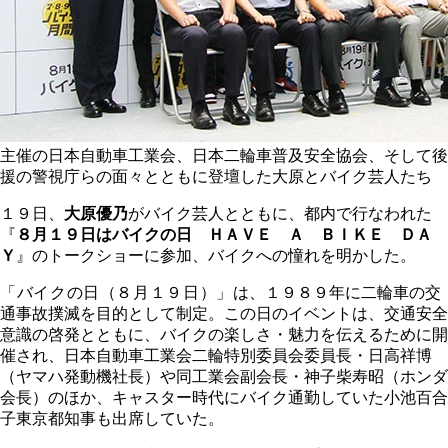
主催の日本自動車工業会、日本二輪車普及安全協会、そして後
援の警視庁らの面々とともに登壇した大原とバイク芸人たち
１９日、
大原優乃
がバイク芸人とともに、都内で行なわれた
『
８月１９日はバイクの日 ＨＡＶＥ Ａ ＢＩＫＥ ＤＡ
Ｙ
』のトークショーに参加、バイクへの憧れを明かした。
「バイクの日（８月１９日）」
は、１９８９年に二輪車の交
通事故撲滅を目的として制定。この日のイベントは、交通安全
意識の啓発とともに、バイクの楽しさ・魅力を伝えるために開
催され、日本自動車工業会二輪特別委員会委員長・日高祥博
（ヤマハ発動機社長）や同工業会副会長・神子柴寿昭（ホンダ
会長）のほか、キャスター時代にバイク通勤していた小池百合
子東京都知事も出席していた。