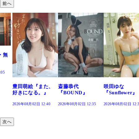
前へ
た、
斎藤恭代
咲田ゆな
藤水咲桜『花
』
『BOUND』
『Sunflower』
だまり』
:40
2026年08月02日 12:35
2026年08月02日 12:30
2026年08月02日 12:
次へ