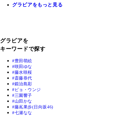
グラビアをもっと見る
グラビアを
キーワードで探す
豊田萌絵
咲田ゆな
藤水咲桜
斎藤恭代
鍛治島彩
ピョ・ウンジ
三園響子
山田かな
藤嶌果歩(日向坂46)
七瀬なな