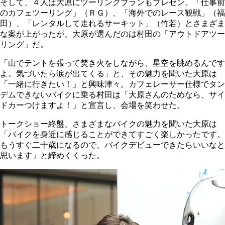
そして、４人は大原にツーリングプランもプレゼン。「仕事前
のカフェツーリング」（ＲＧ）、「海外でのレース観戦」（福
田）、「レンタルして走れるサーキット」（竹若）とさまざま
な案が上がったが、大原が選んだのは村田の「アウトドアツー
リング」だ。
「山でテントを張って焚き火をしながら、星空を眺めるんです
よ。気づいたら涙が出てくる」と、その魅力を聞いた大原は
「一緒に行きたい！」と興味津々。カフェレーサー仕様でタン
デムできないバイクに乗る村田は「大原さんのためなら、サイ
ドカーつけますよ！」と宣言し、会場を笑わせた。
トークショー終盤、さまざまなバイクの魅力を聞いた大原は
「バイクを身近に感じることができてすごく楽しかったです。
もうすぐ二十歳になるので、バイクデビューできたらいいなと
思います」と締めくくった。