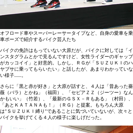
オフロード車やスーパーレーサータイプなど、自身の愛車を乗
車ポーズで紹介するバイク芸人たち
バイクの免許はもっていない大原だが、バイクに対しては「イ
ンスタグラムとかで見るんですけど、女性ライダーのギャップ
がカッコイイ」と好意的。しかし、ＲＧが「ＳＵＺＵＫＩのハ
ヤブサに乗ってもらいたい」と話したが、あまりわかっていな
い様子......。
さらに「黒と赤が好き」と大原が話すと、４人は「昔あった薔
薇（バラ）とかね」（福田）、「セピアＺＺ（ジーツー）なん
かもいい」（竹若）、「最新のＧＳＸ－Ｒもある」（村田）、
「あとＫＡＴＡＮＡも！」（ＲＧ）と提案。もちろん大原
は"ＳＵＺＵＫＩ縛り"であることに気づいていないが、次々と
バイクを挙げてくる４人の様子に楽しげだった。