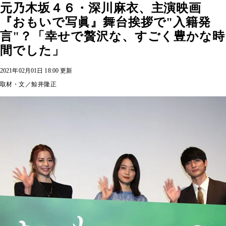
元乃木坂４６・深川麻衣、主演映画
『おもいで写眞』舞台挨拶で"入籍発
言"？「幸せで贅沢な、すごく豊かな時
間でした」
2021年02月01日 18:00 更新
取材・文／鯨井隆正