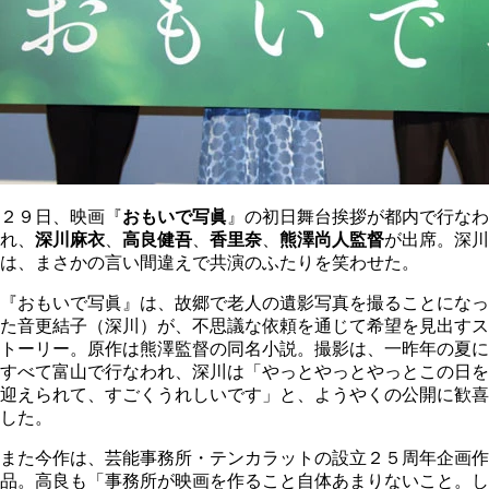
２９日、映画『
おもいで写眞
』の初日舞台挨拶が都内で行なわ
れ、
深川麻衣
、
高良健吾
、
香里奈
、
熊澤尚人監督
が出席。深川
は、まさかの言い間違えで共演のふたりを笑わせた。
『おもいで写眞』は、故郷で老人の遺影写真を撮ることになっ
た音更結子（深川）が、不思議な依頼を通じて希望を見出すス
トーリー。原作は熊澤監督の同名小説。撮影は、一昨年の夏に
すべて富山で行なわれ、深川は「やっとやっとやっとこの日を
迎えられて、すごくうれしいです」と、ようやくの公開に歓喜
した。
また今作は、芸能事務所・テンカラットの設立２５周年企画作
品。高良も「事務所が映画を作ること自体あまりないこと。し