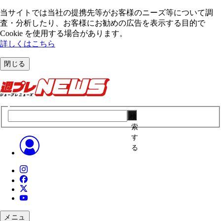
当サイトでは当社の提携先等がお客様のニーズ等について調
査・分析したり、お客様にお勧めの広告を表⽰する⽬的で
Cookie を使⽤する場合があります。
詳しくはこちら
閉じる
検
索
す
る
メニュ