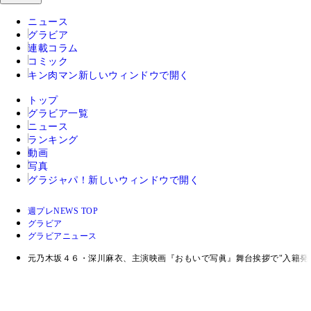
ニュース
グラビア
連載コラム
コミック
キン肉マン
新しいウィンドウで開く
トップ
グラビア一覧
ニュース
ランキング
動画
写真
グラジャパ！
新しいウィンドウで開く
週プレNEWS TOP
グラビア
グラビアニュース
元乃木坂４６・深川麻衣、主演映画『おもいで写眞』舞台挨拶で"入籍発