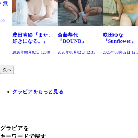
・無
:05
豊田萌絵『また、
斎藤恭代
咲田ゆな
好きになる。』
『BOUND』
『Sunflower』
2026年08月02日 12:40
2026年08月02日 12:35
2026年08月02日 12:
次へ
グラビアをもっと見る
グラビアを
キーワードで探す