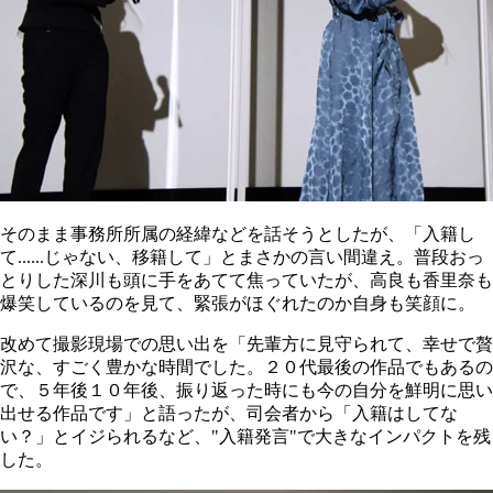
そのまま事務所所属の経緯などを話そうとしたが、「入籍し
て......じゃない、移籍して」とまさかの言い間違え。普段おっ
とりした深川も頭に手をあてて焦っていたが、高良も香里奈も
爆笑しているのを見て、緊張がほぐれたのか自身も笑顔に。
改めて撮影現場での思い出を「先輩方に見守られて、幸せで贅
沢な、すごく豊かな時間でした。２０代最後の作品でもあるの
で、５年後１０年後、振り返った時にも今の自分を鮮明に思い
出せる作品です」と語ったが、司会者から「入籍はしてな
い？」とイジられるなど、"入籍発言"で大きなインパクトを残
した。