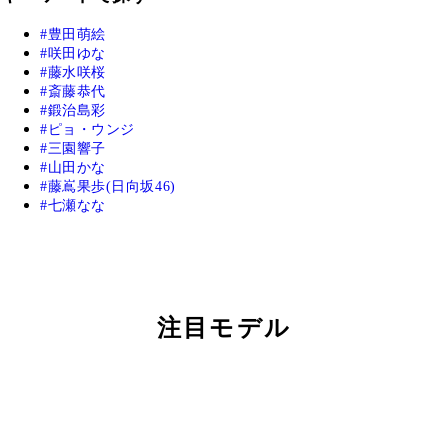
豊田萌絵
咲田ゆな
藤水咲桜
斎藤恭代
鍛治島彩
ピョ・ウンジ
三園響子
山田かな
藤嶌果歩(日向坂46)
七瀬なな
注目モデル