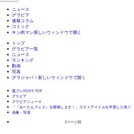
ニュース
グラビア
連載コラム
コミック
キン肉マン
新しいウィンドウで開く
トップ
グラビア一覧
ニュース
ランキング
動画
写真
グラジャパ！
新しいウィンドウで開く
週プレNEWS TOP
グラビア
グラビアニュース
「『みーたんフェス』を開催します！」ラストアイドルを卒業した長月
画像・写真
3ページ目