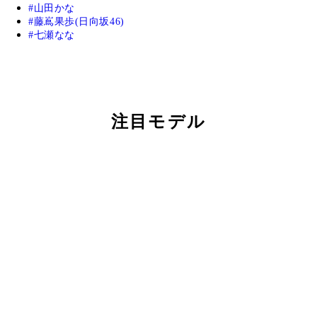
山田かな
藤嶌果歩(日向坂46)
七瀬なな
注目モデル