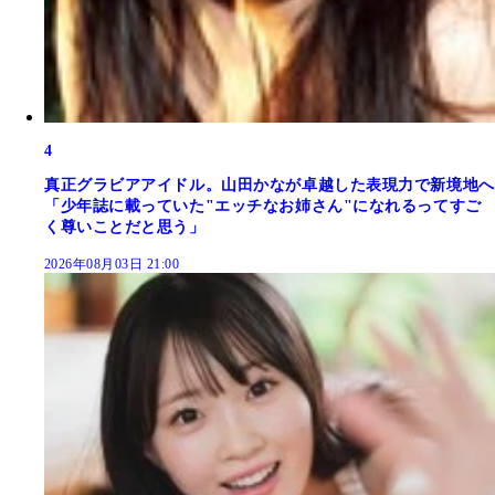
4
真正グラビアアイドル。山田かなが卓越した表現力で新境地へ
「少年誌に載っていた"エッチなお姉さん"になれるってすご
く尊いことだと思う」
2026年08月03日 21:00