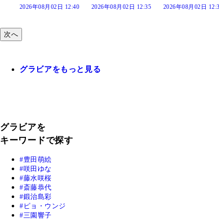
12:40
2026年08月02日 12:35
2026年08月02日 12:30
2026年08月02日 1
次へ
グラビアをもっと見る
グラビアを
キーワードで探す
豊田萌絵
咲田ゆな
藤水咲桜
斎藤恭代
鍛治島彩
ピョ・ウンジ
三園響子