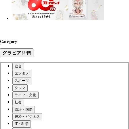
Category
グラビア
開/閉
総合
エンタメ
スポーツ
クルマ
ライフ・文化
社会
政治・国際
経済・ビジネス
IT・科学