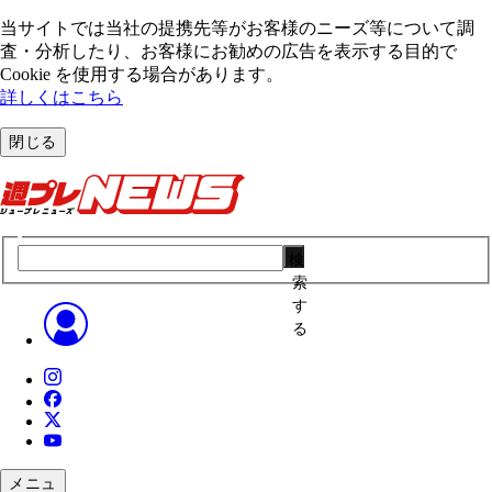
当サイトでは当社の提携先等がお客様のニーズ等について調
査・分析したり、お客様にお勧めの広告を表⽰する⽬的で
Cookie を使⽤する場合があります。
詳しくはこちら
閉じる
検
索
す
る
メニュ