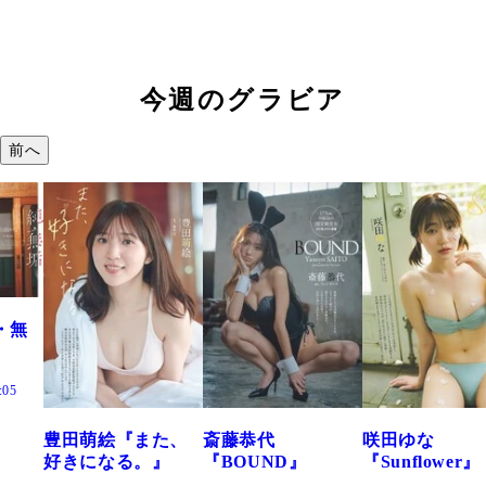
今週のグラビア
前へ
また、
斎藤恭代
咲田ゆな
藤水咲桜『
。』
『BOUND』
『Sunflower』
だまり』