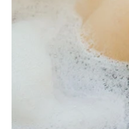
【デジタル限定】金井 球写真集『REAL LIFE』 
金井 球デジタル写真集『REAL LIFE』 撮影／YO