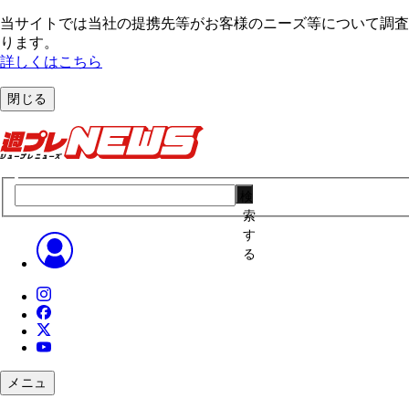
当サイトでは当社の提携先等がお客様のニーズ等について調査・
ります。
詳しくはこちら
閉じる
検
索
す
る
メニュ