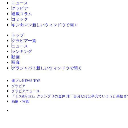
ニュース
グラビア
連載コラム
コミック
キン肉マン
新しいウィンドウで開く
トップ
グラビア一覧
ニュース
ランキング
動画
写真
グラジャパ！
新しいウィンドウで開く
週プレNEWS TOP
グラビア
グラビアニュース
『ミスiD2022』グランプリの金井 球「自分だけは平凡でいようと高校
画像・写真