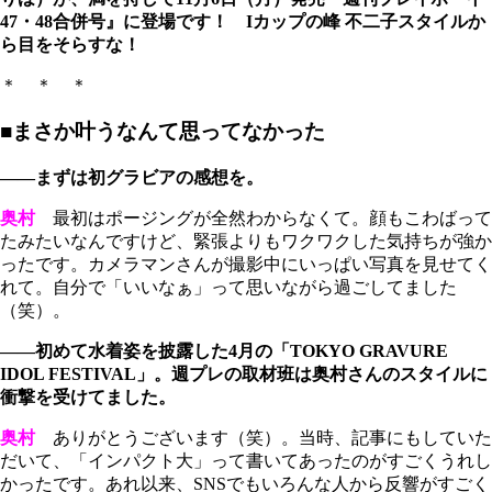
47・48合併号』に登場です！ Iカップの峰 不二子スタイルか
ら目をそらすな！
＊ ＊ ＊
■まさか叶うなんて思ってなかった
――まずは初グラビアの感想を。
奥村
最初はポージングが全然わからなくて。顔もこわばって
たみたいなんですけど、緊張よりもワクワクした気持ちが強か
ったです。カメラマンさんが撮影中にいっぱい写真を見せてく
れて。自分で「いいなぁ」って思いながら過ごしてました
（笑）。
――初めて水着姿を披露した4月の「TOKYO GRAVURE
IDOL FESTIVAL」。週プレの取材班は奥村さんのスタイルに
衝撃を受けてました。
奥村
ありがとうございます（笑）。当時、記事にもしていた
だいて、「インパクト大」って書いてあったのがすごくうれし
かったです。あれ以来、SNSでもいろんな人から反響がすごく