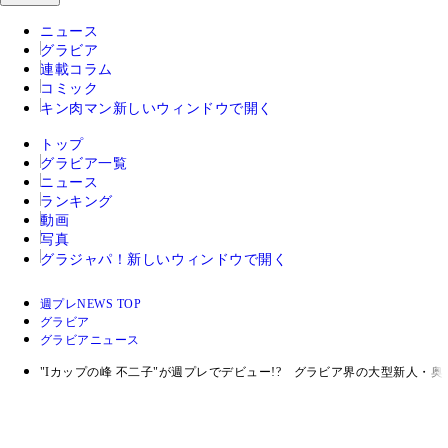
ニュース
グラビア
連載コラム
コミック
キン肉マン
新しいウィンドウで開く
トップ
グラビア一覧
ニュース
ランキング
動画
写真
グラジャパ！
新しいウィンドウで開く
週プレNEWS TOP
グラビア
グラビアニュース
"Iカップの峰 不二子"が週プレでデビュー!? グラビア界の大型新人・