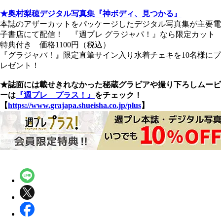
★奥村梨穂デジタル写真集『神ボディ、見つかる』
本誌のアザーカットをパッケージしたデジタル写真集が主要電
子書店にて配信！ 『週プレ グラジャパ！』なら限定カット
特典付き 価格1100円（税込）
『グラジャパ！』限定直筆サイン入り水着チェキを10名様にプ
レゼント！
★誌面には載せきれなかった秘蔵グラビアや撮り下ろしムービ
ーは
『週プレ プラス！』
をチェック！
【
https://www.grajapa.shueisha.co.jp/plus
】