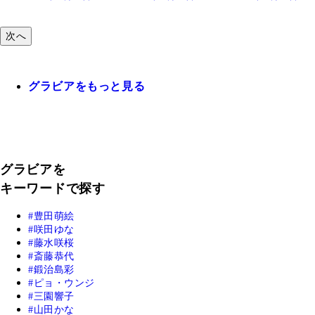
次へ
グラビアをもっと見る
グラビアを
キーワードで探す
豊田萌絵
咲田ゆな
藤水咲桜
斎藤恭代
鍛治島彩
ピョ・ウンジ
三園響子
山田かな