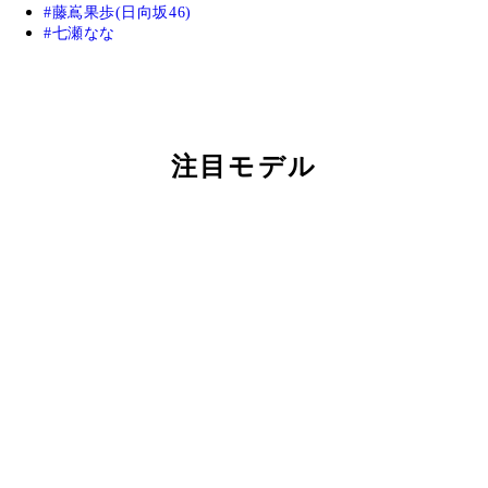
藤嶌果歩(日向坂46)
七瀬なな
注目モデル