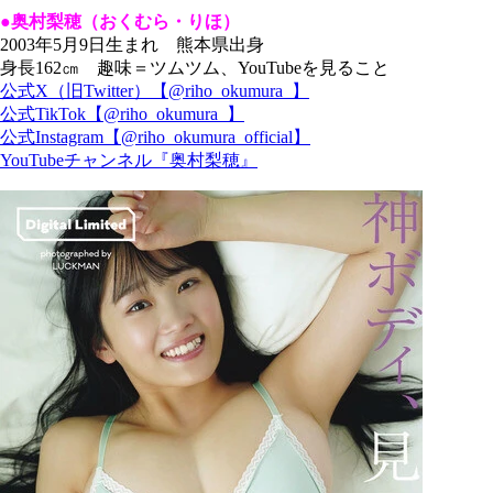
●奥村梨穂（おくむら・りほ）
2003年5月9日生まれ 熊本県出身
身長162㎝ 趣味＝ツムツム、YouTubeを見ること
公式X（旧Twitter）【@riho_okumura_】
公式TikTok【@riho_okumura_】
公式Instagram【@riho_okumura_official】
YouTubeチャンネル『奥村梨穂』