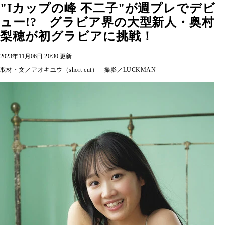
"Iカップの峰 不二子"が週プレでデビ
ュー!? グラビア界の大型新人・奥村
梨穂が初グラビアに挑戦！
2023年11月06日 20:30 更新
取材・文／アオキユウ（short cut） 撮影／LUCKMAN