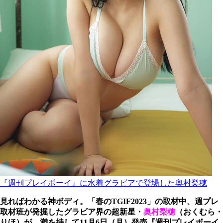
『週刊プレイボーイ』に水着グラビアで登場した奥村梨穂
見ればわかる神ボディ。「春のTGIF2023」の取材中、週プレ
取材班が発掘したグラビア界の超新星・
奥村梨穂
（おくむら・
りほ）が、満を持して11月6日（月）発売『週刊プレイボーイ