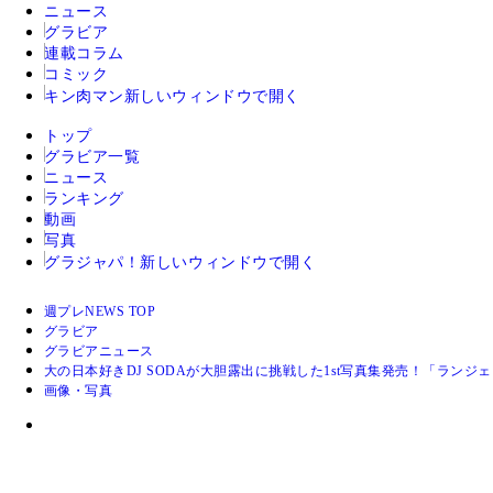
ニュース
グラビア
連載コラム
コミック
キン肉マン
新しいウィンドウで開く
トップ
グラビア一覧
ニュース
ランキング
動画
写真
グラジャパ！
新しいウィンドウで開く
週プレNEWS TOP
グラビア
グラビアニュース
大の日本好きDJ SODAが大胆露出に挑戦した1st写真集発売！「ラン
画像・写真