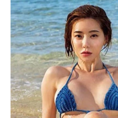
DJ SODA
DJ SODA
お気に入りカットをウィンクして紹介するDJ SOD
最年少ファンに「いないいないばぁ」で交流するDJ 
浅草花やしきで撮影した１枚 写真集『Candid』（