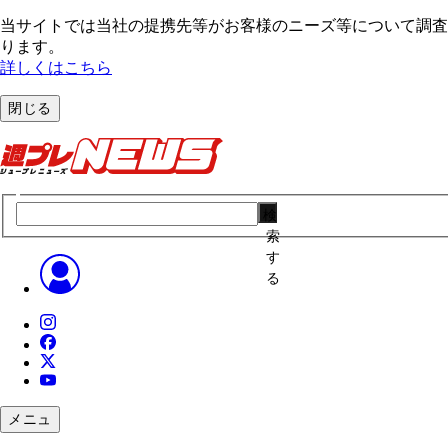
当サイトでは当社の提携先等がお客様のニーズ等について調査・
ります。
詳しくはこちら
閉じる
検
索
す
る
メニュ