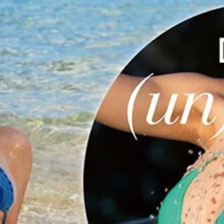
A
SODA
撮影／ND CHOW）より