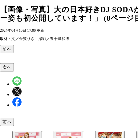
【画像・写真】大の日本好きDJ SOD
ー姿も初公開しています！」 (8ページ目
2024年04月10日 17:00 更新
取材・文／金髪りさ 撮影／五十嵐和博
前へ
次へ
前へ