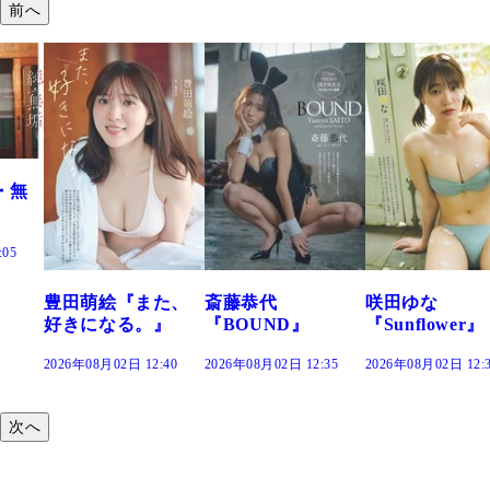
前へ
た、
斎藤恭代
咲田ゆな
藤水咲桜『花
』
『BOUND』
『Sunflower』
だまり』
:40
2026年08月02日 12:35
2026年08月02日 12:30
2026年08月02日 12:
次へ