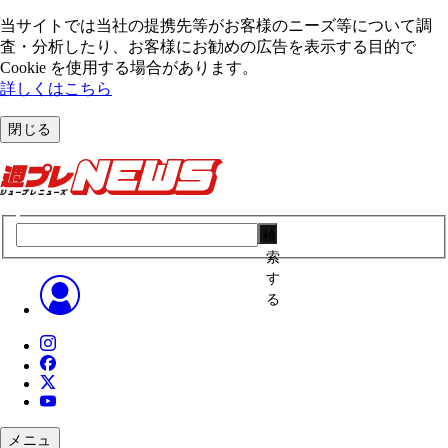
当サイトでは当社の提携先等がお客様のニーズ等について調
査・分析したり、お客様にお勧めの広告を表⽰する⽬的で
Cookie を使⽤する場合があります。
詳しくはこちら
閉じる
検
索
す
る
メニュ