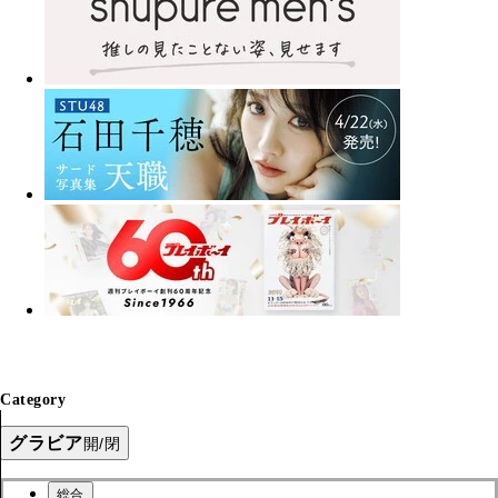
Category
グラビア
開/閉
総合