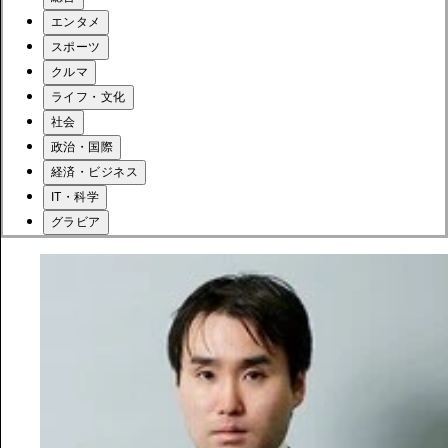
エンタメ
スポーツ
クルマ
ライフ・文化
社会
政治・国際
経済・ビジネス
IT・科学
グラビア