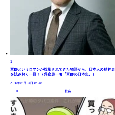
1
軍師というロマンが投影されてきた物語から、日本人の精神史
を読み解く一冊！（呉座勇一著『軍師の日本史』）
2026年08月04日 06:30
社会