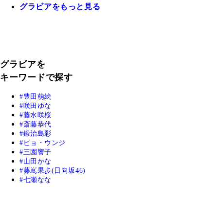
グラビアをもっと見る
グラビアを
キーワードで探す
豊田萌絵
咲田ゆな
藤水咲桜
斎藤恭代
鍛治島彩
ピョ・ウンジ
三園響子
山田かな
藤嶌果歩(日向坂46)
七瀬なな