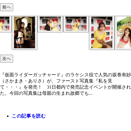
前へ
坂巻有紗
坂巻有紗
坂巻有紗
坂巻有紗
坂巻有紗
坂巻有紗
坂巻有紗
次へ
『仮面ライダーガッチャード』のラケシス役で人気の坂巻有紗
（さかまき・ありさ）が、ファースト写真集『私を見
て・・・』を発売！ 31日都内で発売記念イベントが開催され
た。今回の写真集は母親の生まれ故郷でも...
この記事を読む