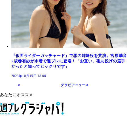
『仮面ライダーガッチャード』で悪の姉妹役を共演。宮原華音
×坂巻有紗が水着で週プレに登場！「お互い、砲丸投げの選手
だったと知ってビックリです」
2023年10月15日 18:00
グラビアニュース
あなたにオススメ