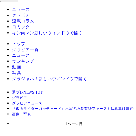
ニュース
グラビア
連載コラム
コミック
キン肉マン
新しいウィンドウで開く
トップ
グラビア一覧
ニュース
ランキング
動画
写真
グラジャパ！
新しいウィンドウで開く
週プレNEWS TOP
グラビア
グラビアニュース
『仮面ライダーガッチャード』出演の坂巻有紗ファースト写真集は前代
画像・写真
4ページ目