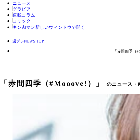
ニュース
グラビア
連載コラム
コミック
キン肉マン
新しいウィンドウで開く
週プレNEWS TOP
「赤間四季（#
「
赤間四季（#Mooove!）
」
のニュース・画