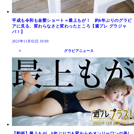
平成も令和も金髪ショート＝最上もが！ 約6年ぶりのグラビ
アに見る、変わらなさと変わったところ【週プレ グラジャ
パ！】
2023年11月02日 19:00
グラビアニュース
【動画】最上もが、6年ぶりでも変わらぬオンリーワンの美し