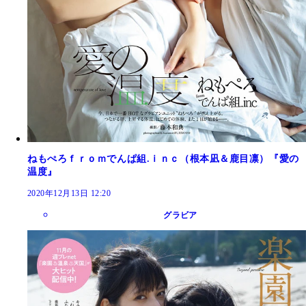
ねもぺろｆｒｏｍでんぱ組.ｉｎｃ（根本凪＆鹿目凛）『愛の
温度』
2020年12月13日 12:20
グラビア