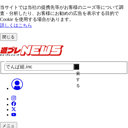
当サイトでは当社の提携先等がお客様のニーズ等について調
査・分析したり、お客様にお勧めの広告を表⽰する⽬的で
Cookie を使⽤する場合があります。
詳しくはこちら
閉じる
検
索
す
る
メニュ