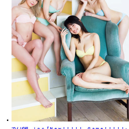
でんぱ組．ｉｎｃ『Ｎｅｗ！！！！！ Ｇａｍｅ！！！！！』