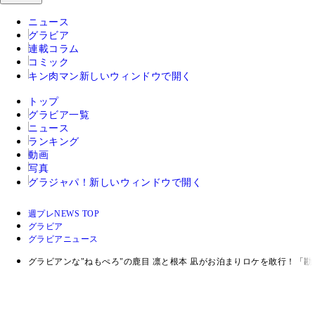
ニュース
グラビア
連載コラム
コミック
キン肉マン
新しいウィンドウで開く
トップ
グラビア一覧
ニュース
ランキング
動画
写真
グラジャパ！
新しいウィンドウで開く
週プレNEWS TOP
グラビア
グラビアニュース
グラビアンな"ねもぺろ"の鹿目 凛と根本 凪がお泊まりロケを敢行！「