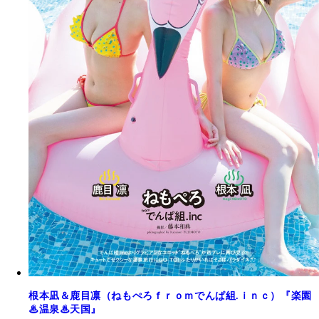
根本凪＆鹿目凛（ねもぺろｆｒｏｍでんぱ組.ｉｎｃ）『楽園
♨温泉♨天国』