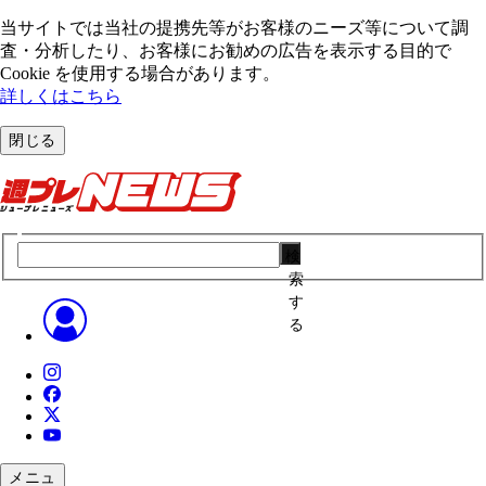
当サイトでは当社の提携先等がお客様のニーズ等について調
査・分析したり、お客様にお勧めの広告を表⽰する⽬的で
Cookie を使⽤する場合があります。
詳しくはこちら
閉じる
検
索
す
る
メニュ