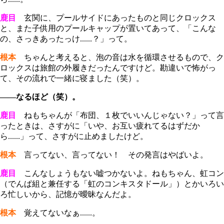
鹿目
玄関に、プールサイドにあったものと同じクロックス
と、また子供用のプールキャップが置いてあって、「こんな
の、さっきあったっけ......？」って。
根本
ちゃんと考えると、泡の音は水を循環させるもので、ク
ロックスは旅館の外履きだったんですけど。勘違いで怖がっ
て、その流れで一緒に寝ました（笑）。
――なるほど（笑）。
鹿目
ねもちゃんが「布団、１枚でいいんじゃない？」って言
ったときは、さすがに「いや、お互い疲れてるはずだか
ら......」って、さすがに止めましたけど。
根本
言ってない、言ってない！ その発言はやばいよ。
鹿目
こんなしょうもない嘘つかないよ。ねもちゃん、虹コン
（でんぱ組と兼任する「虹のコンキスタドール」）とかいろい
ろ忙しいから、記憶が曖昧なんだよ。
根本
覚えてないなぁ......。