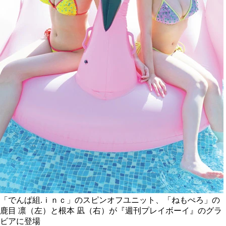
「でんぱ組.ｉｎｃ」のスピンオフユニット、「ねもぺろ」の
鹿目 凛（左）と根本 凪（右）が『週刊プレイボーイ』のグラ
ビアに登場