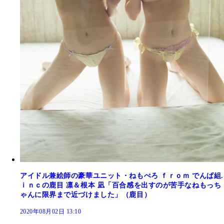
アイドル兼絵師の豪華ユニット・ねもぺろ ｆｒｏｍ でんぱ組.
ｉｎｃの鹿目 凛＆根本 凪「百合感を出すのが苦手なねもっち
ゃんに限界まで近づけました」（鹿目）
2020年08月02日 13:10