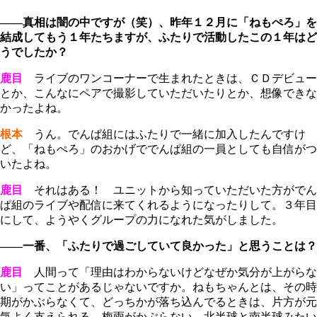
――真相は闇の中ですが（笑）、昨年１２月に「ねもぺろ」を
結成してもう１年たちますが、ふたりで活動したこの１年はど
うでしたか？
鹿目
ライブのワンコーナーで生まれたときは、ＣＤデビュー
とか、こんなにペアで撮影していただいたりとか、想像できな
かったよね。
根本
うん。でんぱ組にはふたりで一緒に加入したんですけ
ど、「ねもぺろ」のおかげででんぱ組の一員としても自信がつ
いたよね。
鹿目
それはある！ ユニットから知っていただいた方がでん
ぱ組のライブや配信に来てくれるようになったりして。３年目
にして、ようやくグループの力になれた気がしました。
――一番、「ふたりで過ごしていて良かった」と思うことは？
鹿目
人間って「理由はわからないけどなぜか気分が上がらな
い」ってことがあるじゃないですか。ねもちゃんとは、その時
期がかぶらなくて、どっちかが落ち込んでるときは、片方が元
気よく支えられる。梅雨がかぶらない、北半球と南半球みたい