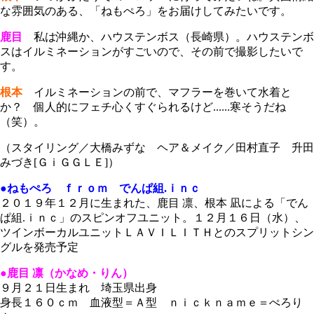
な雰囲気のある、「ねもぺろ」をお届けしてみたいです。
鹿目
私は沖縄か、ハウステンボス（長崎県）。ハウステンボ
スはイルミネーションがすごいので、その前で撮影したいで
す。
根本
イルミネーションの前で、マフラーを巻いて水着と
か？ 個人的にフェチ心くすぐられるけど......寒そうだね
（笑）。
（スタイリング／大橋みずな ヘア＆メイク／田村直子 升田
みづき[ＧｉＧＧＬＥ]）
●ねもぺろ ｆｒｏｍ でんぱ組.ｉｎｃ
２０１９年１２月に生まれた、鹿目 凛、根本 凪による「でん
ぱ組.ｉｎｃ」のスピンオフユニット。１２月１６日（水）、
ツインボーカルユニットＬＡＶＩＬＩＴＨとのスプリットシン
グルを発売予定
●鹿目 凛（かなめ・りん）
９月２１日生まれ 埼玉県出身
身長１６０ｃｍ 血液型＝Ａ型 ｎｉｃｋｎａｍｅ＝ぺろり