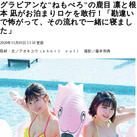
グラビアンな"ねもぺろ"の鹿目 凛と根
本 凪がお泊まりロケを敢行！「勘違い
で怖がって、その流れで一緒に寝まし
た」
2020年11月01日 13:10 更新
取材・文／アオキユウ（ｓｈｏｒｔ ｃｕｔ） 撮影／藤本和典