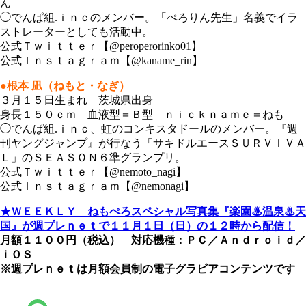
ん
◯でんぱ組.ｉｎｃのメンバー。「ぺろりん先生」名義でイラ
ストレーターとしても活動中。
公式Ｔｗｉｔｔｅｒ【@peroperorinko01】
公式Ｉｎｓｔａｇｒａｍ【@kaname_rin】
●根本 凪（ねもと・なぎ）
３月１５日生まれ 茨城県出身
身長１５０ｃｍ 血液型＝Ｂ型 ｎｉｃｋｎａｍｅ＝ねも
◯でんぱ組.ｉｎｃ、虹のコンキスタドールのメンバー。『週
刊ヤングジャンプ』が行なう「サキドルエースＳＵＲＶＩＶＡ
Ｌ」のＳＥＡＳＯＮ６準グランプリ。
公式Ｔｗｉｔｔｅｒ【@nemoto_nagi】
公式Ｉｎｓｔａｇｒａｍ【@nemonagi】
★ＷＥＥＫＬＹ ねもぺろスペシャル写真集『楽園♨温泉♨天
国』が週プレｎｅｔで１１月１日（日）の１２時から配信！
月額１１００円（税込） 対応機種：ＰＣ／Ａｎｄｒｏｉｄ／
ｉＯＳ
※週プレｎｅｔは月額会員制の電子グラビアコンテンツです