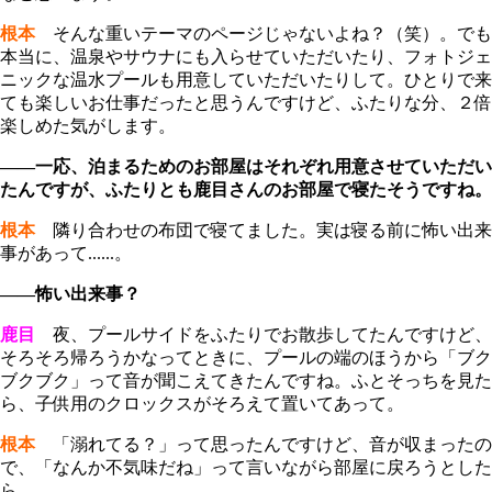
根本
そんな重いテーマのページじゃないよね？（笑）。でも
本当に、温泉やサウナにも入らせていただいたり、フォトジェ
ニックな温水プールも用意していただいたりして。ひとりで来
ても楽しいお仕事だったと思うんですけど、ふたりな分、２倍
楽しめた気がします。
――一応、泊まるためのお部屋はそれぞれ用意させていただい
たんですが、ふたりとも鹿目さんのお部屋で寝たそうですね。
根本
隣り合わせの布団で寝てました。実は寝る前に怖い出来
事があって......。
――怖い出来事？
鹿目
夜、プールサイドをふたりでお散歩してたんですけど、
そろそろ帰ろうかなってときに、プールの端のほうから「ブク
ブクブク」って音が聞こえてきたんですね。ふとそっちを見た
ら、子供用のクロックスがそろえて置いてあって。
根本
「溺れてる？」って思ったんですけど、音が収まったの
で、「なんか不気味だね」って言いながら部屋に戻ろうとした
ら......。