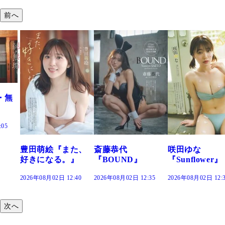
前へ
・無
:05
豊田萌絵『また、
斎藤恭代
咲田ゆな
好きになる。』
『BOUND』
『Sunflower』
2026年08月02日 12:40
2026年08月02日 12:35
2026年08月02日 12:
次へ