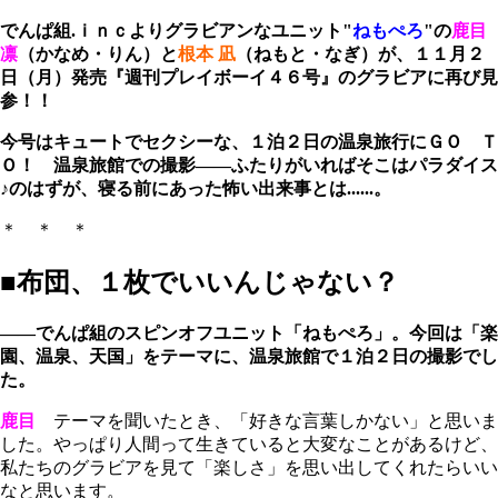
でんぱ組.ｉｎｃよりグラビアンなユニット"
ねもぺろ
"の
鹿目
凛
（かなめ・りん）と
根本 凪
（ねもと・なぎ）が、１１月２
日（月）発売『週刊プレイボーイ４６号』のグラビアに再び見
参！！
今号はキュートでセクシーな、１泊２日の温泉旅行にＧＯ Ｔ
Ｏ！ 温泉旅館での撮影――ふたりがいればそこはパラダイス
♪のはずが、寝る前にあった怖い出来事とは......。
＊ ＊ ＊
■布団、１枚でいいんじゃない？
――でんぱ組のスピンオフユニット「ねもぺろ」。今回は「楽
園、温泉、天国」をテーマに、温泉旅館で１泊２日の撮影でし
た。
鹿目
テーマを聞いたとき、「好きな言葉しかない」と思いま
した。やっぱり人間って生きていると大変なことがあるけど、
私たちのグラビアを見て「楽しさ」を思い出してくれたらいい
なと思います。