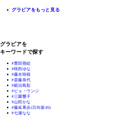
グラビアをもっと見る
グラビアを
キーワードで探す
豊田萌絵
咲田ゆな
藤水咲桜
斎藤恭代
鍛治島彩
ピョ・ウンジ
三園響子
山田かな
藤嶌果歩(日向坂46)
七瀬なな