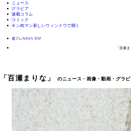
ニュース
グラビア
連載コラム
コミック
キン肉マン
新しいウィンドウで開く
週プレNEWS TOP
「百瀬ま
「
百瀬まりな
」
のニュース・画像・動画・グラビア