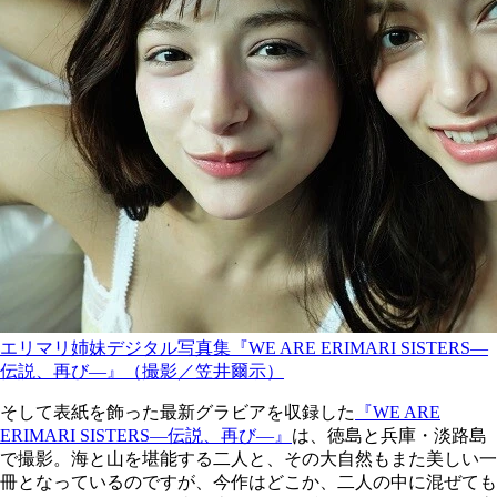
エリマリ姉妹デジタル写真集『WE ARE ERIMARI SISTERS―
伝説、再び―』（撮影／笠井爾示）
そして表紙を飾った最新グラビアを収録した
『WE ARE
ERIMARI SISTERS―伝説、再び―』
は、徳島と兵庫・淡路島
で撮影。海と山を堪能する二人と、その大自然もまた美しい一
冊となっているのですが、今作はどこか、二人の中に混ぜても