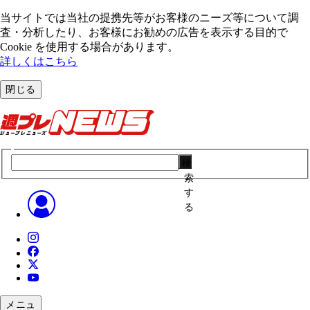
当サイトでは当社の提携先等がお客様のニーズ等について調
査・分析したり、お客様にお勧めの広告を表⽰する⽬的で
Cookie を使⽤する場合があります。
詳しくはこちら
閉じる
検
索
す
る
メニュ