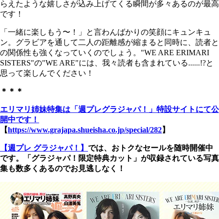
らえたような嬉しさが込み上げてくる瞬間が多々あるのが最高
です！
「一緒に楽しもう〜！」と言わんばかりの笑顔にキュンキュ
ン。グラビアを通して二人の距離感が縮まると同時に、読者と
の関係性も強くなっていくのでしょう。"WE ARE ERIMARI
SISTERS"の"WE ARE"には、我々読者も含まれている......!?と
思って楽しんでください！
＊＊＊
エリマリ姉妹特集は「週プレグラジャパ！」特設サイトにて公
開中です！
【
https://www.grajapa.shueisha.co.jp/special/282
】
【週プレ グラジャパ！】
では、おトクなセールを随時開催中
です。「グラジャパ！限定特典カット」が収録されている写真
集も数多くあるのでお見逃しなく！