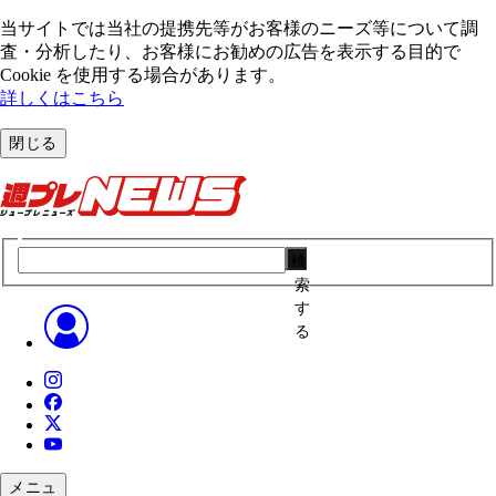
当サイトでは当社の提携先等がお客様のニーズ等について調
査・分析したり、お客様にお勧めの広告を表⽰する⽬的で
Cookie を使⽤する場合があります。
詳しくはこちら
閉じる
検
索
す
る
メニュ