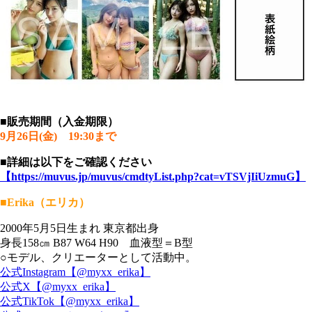
■販売期間（入金期限）
9月26日(金) 19:30まで
■詳細は以下をご確認ください
【https://muvus.jp/muvus/cmdtyList.php?cat=vTSVjIiUzmuG】
■Erika（エリカ）
2000年5月5日生まれ 東京都出身
身長158㎝ B87 W64 H90 血液型＝B型
○モデル、クリエーターとして活動中。
公式Instagram【@myxx_erika】
公式X【@myxx_erika】
公式TikTok【@myxx_erika】