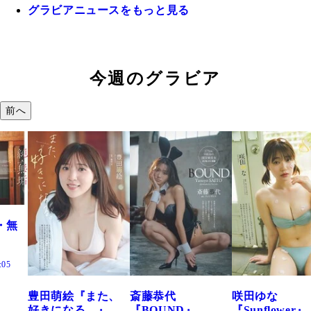
グラビアニュースをもっと見る
今週のグラビア
前へ
た、
斎藤恭代
咲田ゆな
藤水咲桜『花
』
『BOUND』
『Sunflower』
だまり』