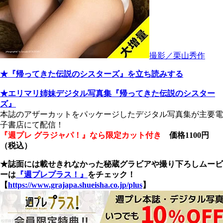
撮影／栗山秀作
★『帰ってきた伝説のシスターズ』を立ち読みする
★エリマリ姉妹デジタル写真集『帰ってきた伝説のシスター
ズ』
本誌のアザーカットをパッケージしたデジタル写真集が主要電
子書店にて配信！
『週プレ グラジャパ！』なら限定カット付き
価格1100円
（税込）
★誌面には載せきれなかった秘蔵グラビアや撮り下ろしムービ
ーは
『週プレプラス！』
をチェック！
【
https://www.grajapa.shueisha.co.jp/plus
】