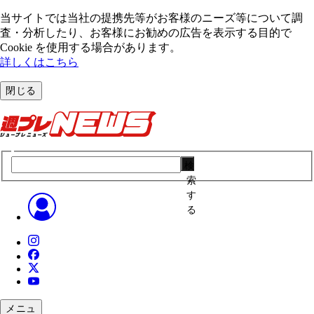
当サイトでは当社の提携先等がお客様のニーズ等について調
査・分析したり、お客様にお勧めの広告を表⽰する⽬的で
Cookie を使⽤する場合があります。
詳しくはこちら
閉じる
検
索
す
る
メニュ