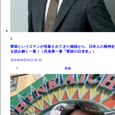
1
軍師というロマンが投影されてきた物語から、日本人の精神史
を読み解く一冊！（呉座勇一著『軍師の日本史』）
2026年08月04日 06:30
社会