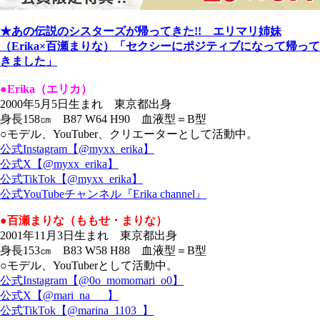
★あの伝説のシスターズが帰ってきた!! エリマリ姉妹
（Erika×百瀬まりな）「セクシーにポジティブになって帰って
きました」
●Erika（エリカ）
2000年5月5日生まれ 東京都出身
身長158㎝ B87 W64 H90 血液型＝B型
○モデル、YouTuber、クリエーターとして活動中。
公式Instagram【@myxx_erika】
公式X【@myxx_erika】
公式TikTok【@myxx_erika】
公式YouTubeチャンネル『Erika channel』
●百瀬まりな（ももせ・まりな）
2001年11月3日生まれ 東京都出身
身長153㎝ B83 W58 H88 血液型＝B型
○モデル、YouTuberとして活動中。
公式Instagram【@0o_momomari_o0】
公式X【@mari_na___】
公式TikTok【@marina_1103_】