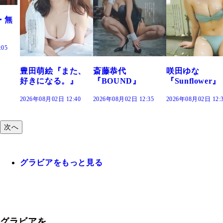
た、
斎藤恭代
咲田ゆな
藤水咲桜『花
』
『BOUND』
『Sunflower』
だまり』
:40
2026年08月02日 12:35
2026年08月02日 12:30
2026年08月02日 12:
次へ
グラビアをもっと見る
グラビアを