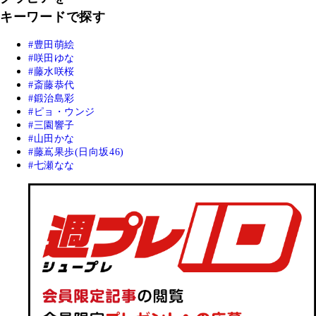
キーワードで探す
豊田萌絵
咲田ゆな
藤水咲桜
斎藤恭代
鍛治島彩
ピョ・ウンジ
三園響子
山田かな
藤嶌果歩(日向坂46)
七瀬なな