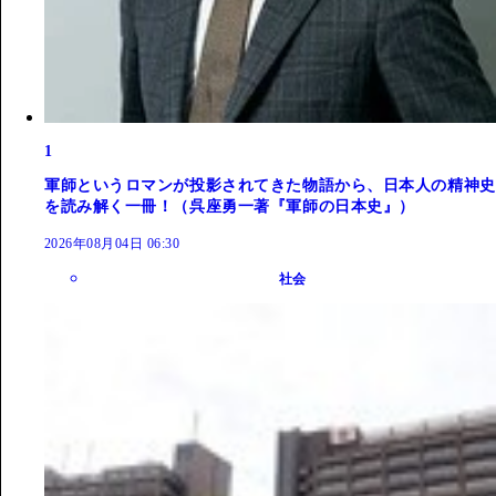
1
軍師というロマンが投影されてきた物語から、日本人の精神史
を読み解く一冊！（呉座勇一著『軍師の日本史』）
2026年08月04日 06:30
社会