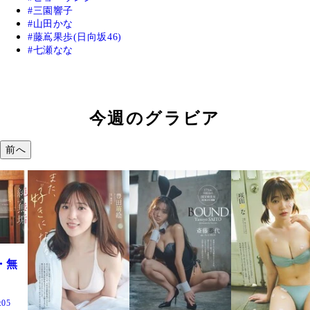
三園響子
山田かな
藤嶌果歩(日向坂46)
七瀬なな
今週のグラビア
前へ