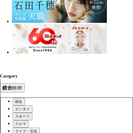
Category
総合
開/閉
総合
エンタメ
スポーツ
クルマ
ライフ・文化