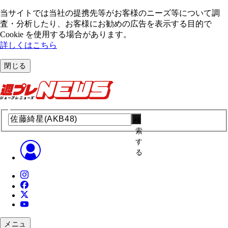
当サイトでは当社の提携先等がお客様のニーズ等について調
査・分析したり、お客様にお勧めの広告を表⽰する⽬的で
Cookie を使⽤する場合があります。
詳しくはこちら
閉じる
検
索
す
る
メニュ