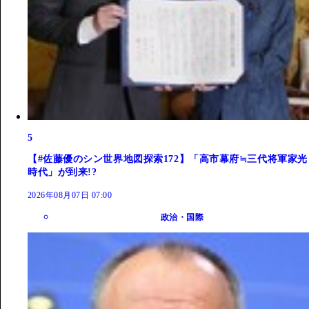
5
【#佐藤優のシン世界地図探索172】「高市幕府≒三代将軍家光
時代」が到来!?
2026年08月07日 07:00
政治・国際