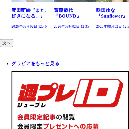
た、
斎藤恭代
咲田ゆな
藤水咲桜『花
』
『BOUND』
『Sunflower』
だまり』
:40
2026年08月02日 12:35
2026年08月02日 12:30
2026年08月02日 12:
次へ
グラビアをもっと見る