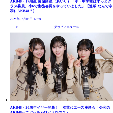
AKB48・17期生 佐藤綺星（あいり）「小・中学校はずっとク
ラス委員、小6で生徒会長をやっていました」【連載 なんで令
和にAKB48？】
2025年07月03日 12:20
グラビアニュース
AKB48・20周年イヤー開幕！ 次世代エース座談会「令和の
AKB48ってぶっちゃけどうなの？」