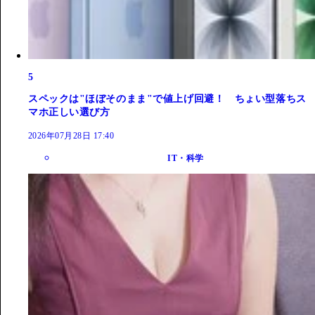
5
スペックは"ほぼそのまま"で値上げ回避！ ちょい型落ちス
マホ正しい選び方
2026年07月28日 17:40
IT・科学