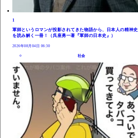
1
軍師というロマンが投影されてきた物語から、日本人の精神史
を読み解く一冊！（呉座勇一著『軍師の日本史』）
2026年08月04日 06:30
社会