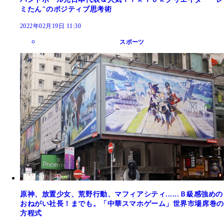
ミたん"のポジティブ思考術
2022年02月19日 11:30
スポーツ
原神、放置少女、荒野行動、マフィアシティ......Ｂ級感強めの
おねがい社長！までも。「中華スマホゲーム」世界市場席巻の
方程式