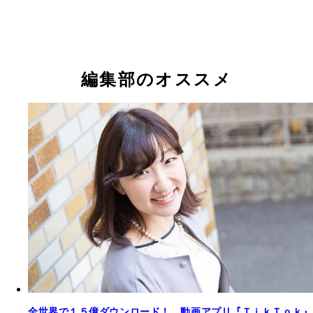
ド。このレコメンドシステムは抖音にも実装され、
ｚｚの名称で配信された
ｋとなっている
のアプリ広告収入は常に抖音と今日头条が１位、２
独占
編集部のオススメ
全世界で１５億ダウンロード！ 動画アプリ『ＴｉｋＴｏｋ』