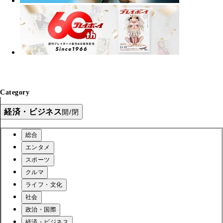
Category
経済・ビジネス
開/閉
総合
エンタメ
スポーツ
クルマ
ライフ・文化
社会
政治・国際
経済・ビジネス