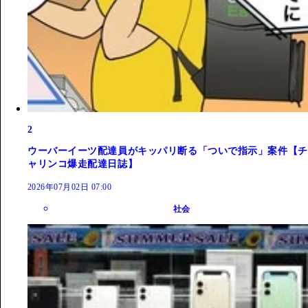
2
ウーバーイーツ配達員がキッパリ断る「ついで指示」案件【チ
ャリンコ爆走配達日誌】
2026年07月02日 07:00
社会