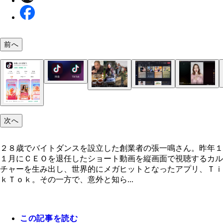
前へ
配信される動画もまったくの別物となっているが、
ｋＴｏｋと抖音は同じアイコンを使用
２８歳でバイトダンスを設立した創業者の張一鳴さ
一般的な方法では日本国内のｉＯＳやＡｎｄｒｏｉ
最近は日本人のインフルエンサーも登場
昨年１１月にＣＥＯを退任した
末で抖音のアプリをインストールすることはできな
ＴｉｋＴｏｋと同じく老若男女がキラキラ路線で歌
次へ
が、ＰＣのブラウザなら【https://www.douyin.com
る動画がバズる抖音。一方、抖音よりも先の２０１
視聴可能
からショート動画を始めたアプリ、快手は地方農民
るワイルドクッキングや、ご当地の方言でヒット曲
２８歳でバイトダンスを設立した創業者の張一鳴さん。昨年１
ったりと独自のドロくささ路線が大人気。中国では
１月にＣＥＯを退任したショート動画を縦画面で視聴するカル
ート動画アプリの二番手として君臨している
チャーを生み出し、世界的にメガヒットとなったアプリ、Ｔｉ
ｋＴｏｋ。その一方で、意外と知ら...
今日头条で軍事情報ばかり閲覧しているミリオタお
ん（週プレ本誌記者）のホーム画面には、戦車やミ
ル関連記事が大量表示。さらにアプリ内ＥＣのライ
２０１２年に中国でローンチしたニュースキュレー
中国のアプリストアで配信される抖音。中国以外で
マースを開くとガンプラだらけという、有能レコメ
ンアプリ、今日头条。日本を含む海外ではＴｏｐ 
はダウンロードできず、グローバルはすべてＴｉｋ
この記事を読む