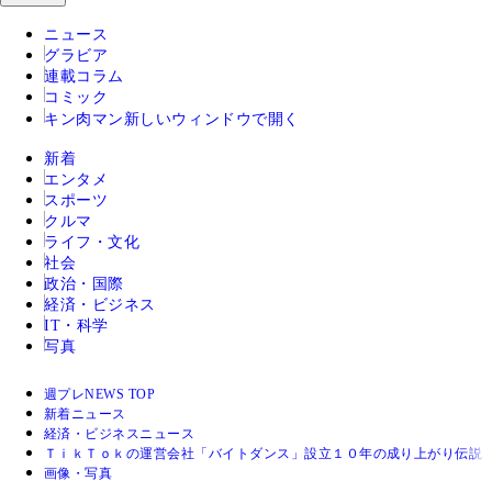
ニュース
グラビア
連載コラム
コミック
キン肉マン
新しいウィンドウで開く
新着
エンタメ
スポーツ
クルマ
ライフ・文化
社会
政治・国際
経済・ビジネス
IT・科学
写真
週プレNEWS TOP
新着ニュース
経済・ビジネスニュース
ＴｉｋＴｏｋの運営会社「バイトダンス」設立１０年の成り上がり伝説
画像・写真