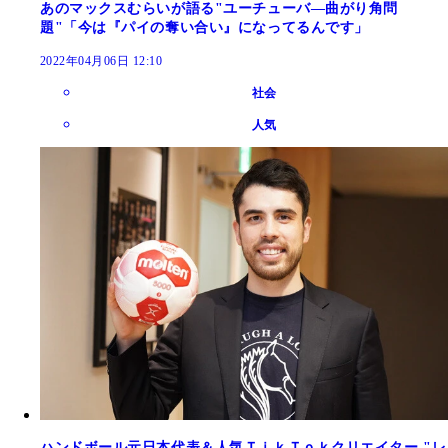
あのマックスむらいが語る"ユーチューバ―曲がり角問
題"「今は『パイの奪い合い』になってるんです」
2022年04月06日 12:10
社会
人気
ハンドボール元日本代表＆人気ＴｉｋＴｏｋクリエイター "レ