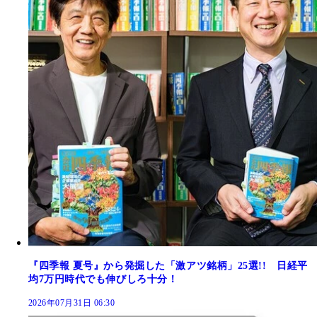
『四季報 夏号』から発掘した「激アツ銘柄」25選!! 日経平
均7万円時代でも伸びしろ十分！
2026年07月31日 06:30