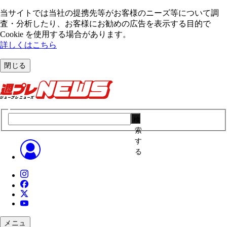
当サイトでは当社の提携先等がお客様のニーズ等について調
査・分析したり、お客様にお勧めの広告を表⽰する⽬的で
Cookie を使⽤する場合があります。
詳しくはこちら
閉じる
検
索
す
る
メニュ