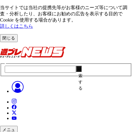
当サイトでは当社の提携先等がお客様のニーズ等について調
査・分析したり、お客様にお勧めの広告を表⽰する⽬的で
Cookie を使⽤する場合があります。
詳しくはこちら
閉じる
検
索
す
る
メニュ