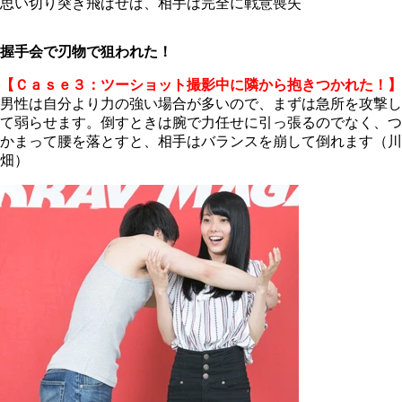
思い切り突き飛ばせば、相手は完全に戦意喪失
握手会で刃物で狙われた！
【Ｃａｓｅ３：ツーショット撮影中に隣から抱きつかれた！】
男性は自分より力の強い場合が多いので、まずは急所を攻撃し
て弱らせます。倒すときは腕で力任せに引っ張るのでなく、つ
かまって腰を落とすと、相手はバランスを崩して倒れます（川
畑）