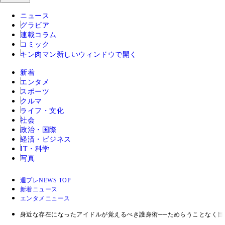
ニュース
グラビア
連載コラム
コミック
キン肉マン
新しいウィンドウで開く
新着
エンタメ
スポーツ
クルマ
ライフ・文化
社会
政治・国際
経済・ビジネス
IT・科学
写真
週プレNEWS TOP
新着ニュース
エンタメニュース
身近な存在になったアイドルが覚えるべき護身術──ためらうことなく目