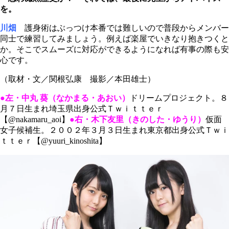
を。
川畑
護身術はぶっつけ本番では難しいので普段からメンバー
同士で練習してみましょう。例えば楽屋でいきなり抱きつくと
か。そこでスムーズに対応ができるようになれば有事の際も安
心です。
（取材・文／関根弘康 撮影／本田雄士）
●左・中丸 葵（なかまる・あおい）
ドリームプロジェクト。８
月７日生まれ埼玉県出身公式Ｔｗｉｔｔｅｒ
【@nakamaru_aoi】
●右・木下友里（きのした・ゆうり）
仮面
女子候補生。２００２年３月３日生まれ東京都出身公式Ｔｗｉ
ｔｔｅｒ【@yuuri_kinoshita】