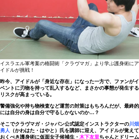
イスラエル軍考案の格闘術「クラヴマガ」より学ぶ護身術にア
イドルが挑戦！
昨今、アイドルが「身近な存在」になった一方で、ファンがイ
ベントに刃物を持って乱入するなど、まさかの事態が発生する
リスクが高まっている。
警備強化や持ち物検査など運営の対策はもちろんだが、最終的
には自分の身は自分で守るしかないのか…？
そこで
クラヴマガ・ジャパン公式認定インストラクターの
川畑
勇人
（かわはた・はやと）氏を講師に迎え、
アイドルが覚えて
おくべき護身術に仮面女子
候補生
・
木下友里
ちゃんとドリーム