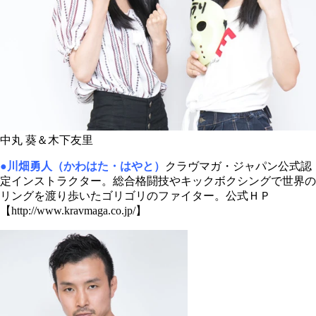
中丸 葵＆木下友里
●川畑勇人（かわはた・はやと）
クラヴマガ・ジャパン公式認
定インストラクター。総合格闘技やキックボクシングで世界の
リングを渡り歩いたゴリゴリのファイター。公式ＨＰ
【http://www.kravmaga.co.jp/】