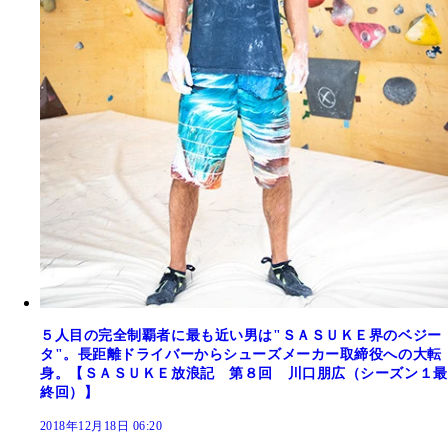
５人目の完全制覇者に最も近い男は"ＳＡＳＵＫＥ界のベジー
タ"。長距離ドライバーからシューズメーカー取締役への大転
身。【ＳＡＳＵＫＥ放浪記 第８回 川口朋広（シーズン１最
終回）】
2018年12月18日 06:20