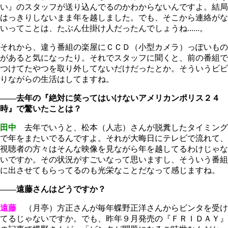
い』のスタッフが送り込んでるのかわからないんですよ。結局
はっきりしないまま年を越しました。でも、そこから連絡がな
いってことは、たぶん仕掛け人だったんでしょうね......。
それから、違う番組の楽屋にＣＣＤ（小型カメラ）っぽいもの
があると気になったり。それでスタッフに聞くと、前の番組で
つけてたやつを取り外してないだけだったとか。そういうビビ
りながらの生活はしてますね。
――去年の『絶対に笑ってはいけないアメリカンポリス２４
時』で驚いたことは？
田中
去年でいうと、松本（人志）さんが脱糞したタイミング
で年をまたいでるんですよ。それが大晦日にテレビで流れて、
視聴者の方々はそんな映像を見ながら年を越してるわけじゃな
いですか。その状況がすごいなって思いますし、そういう番組
に出させてもらってるのも光栄なことだなって感じますね。
――遠藤さんはどうですか？
遠藤
（月亭）方正さんが毎年蝶野正洋さんからビンタを受け
てるじゃないですか。でも、昨年９月発売の『ＦＲＩＤＡＹ』