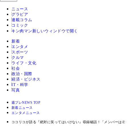
ニュース
グラビア
連載コラム
コミック
キン肉マン
新しいウィンドウで開く
新着
エンタメ
スポーツ
クルマ
ライフ・文化
社会
政治・国際
経済・ビジネス
IT・科学
写真
週プレNEWS TOP
新着ニュース
エンタメニュース
ココリコが語る『絶対に笑ってはいけない』収録秘話！「メンバーは老