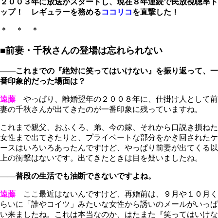
２００３年に放送がスタートし、現在８年連続で民放視聴率ト
ップ！ レギュラーを務める
ココリコ
を直撃した！
＊ ＊ ＊
■前妻・千秋さんの登場は忘れられない
――これまでの『絶対に笑ってはいけない』を振り返って、一
番印象的だった場面は？
遠藤
やっぱり、離婚翌年の２００８年に、仕掛け人として前
妻の千秋さんが出てきたのが一番印象に残っていますね。
これまで親父、おふくろ、弟、今の嫁、それから口説き損ねた
女性まで出てきたりと、プライベートな部分をかき回されたケ
ースはいろいろあったんですけど、やっぱり前妻が出てくる以
上の衝撃はないです。出てきたときは目を疑いましたね。
――普段の生活でも油断できないですよね。
遠藤
ここ最近はないんですけど、再婚前は、９月や１０月く
らいに「誰やコイツ」みたいな女性から誘いのメールがいっぱ
い来ましたね。これは本当なのか、はたまた『笑ってはいけな