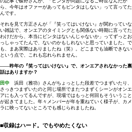
の記事で蝶野さんが、「ビンタが問題になるご時世なんだか
ら、今年はオファーがあってもビンタはしない」って言ってた
んです。
それを見て方正さんが「『笑ってはいけない』が関わっていな
い雑誌で、オンエアのタイミングとも関係ない時期に言ってた
わけだから、本当にビンタはないんじゃないか」ってずっとお
っしゃってたんで、ないのかもしれないと思っていました。で
も、まあ実際はありましたね（笑）。どこまでも油断できない
という点で、これも忘れられません。
――昨年の『笑ってはいけない』で、オンエアされなかった裏
話はありますか？
田中
浜田（雅功）さんがちょっとした段差でつまずいたり、
さっきつまずいたのと同じ場所でまたつまずくシーンがオンエ
アにも入ってるんですが、現場ではもっと何回もそういうこと
が起きてました。年々メンバーが年を重ねていく様子が、カメ
ラに映ってないところでも感じられましたね。
■収録はハード。でもやめたくない