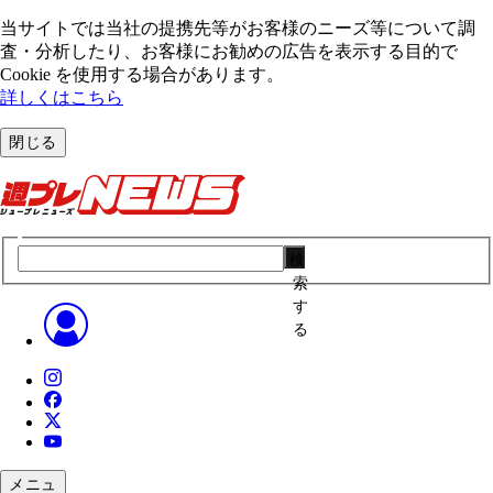
当サイトでは当社の提携先等がお客様のニーズ等について調
査・分析したり、お客様にお勧めの広告を表⽰する⽬的で
Cookie を使⽤する場合があります。
詳しくはこちら
閉じる
検
索
す
る
メニュ