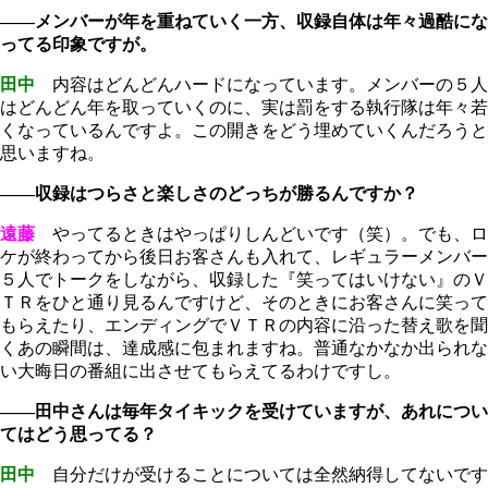
――メンバーが年を重ねていく一方、収録自体は年々過酷にな
ってる印象ですが。
田中
内容はどんどんハードになっています。メンバーの５人
はどんどん年を取っていくのに、実は罰をする執行隊は年々若
くなっているんですよ。この開きをどう埋めていくんだろうと
思いますね。
――収録はつらさと楽しさのどっちが勝るんですか？
遠藤
やってるときはやっぱりしんどいです（笑）。でも、ロ
ケが終わってから後日お客さんも入れて、レギュラーメンバー
５人でトークをしながら、収録した『笑ってはいけない』のＶ
ＴＲをひと通り見るんですけど、そのときにお客さんに笑って
もらえたり、エンディングでＶＴＲの内容に沿った替え歌を聞
くあの瞬間は、達成感に包まれますね。普通なかなか出られな
い大晦日の番組に出させてもらえてるわけですし。
――田中さんは毎年タイキックを受けていますが、あれについ
てはどう思ってる？
田中
自分だけが受けることについては全然納得してないです